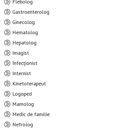
Flebolog
Gastroenterolog
Ginecolog
Hematolog
Hepatolog
Imagist
Infecționist
Internist
Kinetoterapeut
Logoped
Mamolog
Medic de familie
Nefrolog