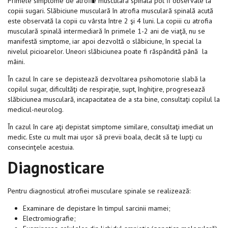
Primele simptome de atrofie musculară spinală pot fi observate la
copiii sugari. Slăbiciune musculară în atrofia musculară spinală acută
este observată la copii cu vârsta între 2 şi 4 luni. La copiii cu atrofia
musculară spinală intermediară în primele 1-2 ani de viaţă, nu se
manifestă simptome, iar apoi dezvoltă o slăbiciune, în special la
nivelul picioarelor. Uneori slăbiciunea poate fi răspândită până la
mâini.
În cazul în care se depistează dezvoltarea psihomotorie slabă la
copilul sugar, dificultăţi de respiraţie, supt, înghiţire, progresează
slăbiciunea musculară, incapacitatea de a sta bine, consultaţi copilul la
medicul-neurolog.
În cazul în care aţi depistat simptome similare, consultaţi imediat un
medic. Este cu mult mai uşor să previi boala, decât să te lupţi cu
consecinţele acestuia.
Diagnosticare
Pentru diagnosticul atrofiei musculare spinale se realizează:
Examinare de depistare în timpul sarcinii mamei;
Electromiografie;