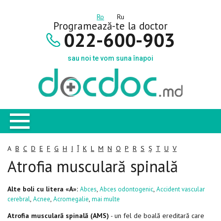
Ro
Ru
Programează-te la doctor
022-600-903
sau noi te vom suna înapoi
A
B
C
D
E
F
G
H
I
Î
K
L
M
N
O
P
R
S
Ș
T
U
V
Atrofia musculară spinală
Alte boli cu litera «A»:
,
,
Abces
Abces odontogenic
Accident vascular
,
,
,
cerebral
Acnee
Acromegalie
mai multe
Atrofia musculară spinală (AMS)
- un fel de boală ereditară care