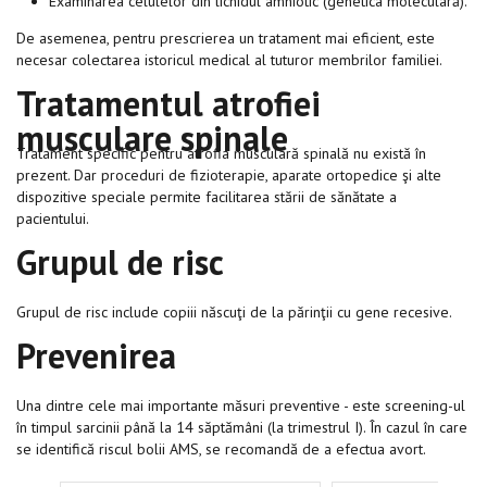
Examinarea celulelor din lichidul amniotic (genetica moleculară).
De asemenea, pentru prescrierea un tratament mai eficient, este
necesar colectarea istoricul medical al tuturor membrilor familiei.
Tratamentul atrofiei
musculare spinale
Tratament specific pentru atrofia musculară spinală nu există în
prezent. Dar proceduri de fizioterapie, aparate ortopedice şi alte
dispozitive speciale permite facilitarea stării de sănătate a
pacientului.
Grupul de risc
Grupul de risc include copiii născuţi de la părinţii cu gene recesive.
Prevenirea
Una dintre cele mai importante măsuri preventive - este screening-ul
în timpul sarcinii până la 14 săptămâni (la trimestrul I). În cazul în care
se identifică riscul bolii AMS, se recomandă de a efectua avort.