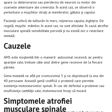
apare cu deteriorarea sau pierderea de neuroni cu motor din
coarnele anterioare ale creierului. În acest caz, se observă o
perturbare a muşchilor striaţi ai membrelor, gâtului şi capului.
Pacienţii suferă de tulburări în mers, reţinerea capului, înghiţire. De
regulă, muşchii mâinilor, în acest caz, nu sunt afectate. În cazul atrofiei
musculare spinală sensibilitate persistă şi nu există nici o retardare
mintală.
Cauzele
AMS este moştenită într-o manieră autosomal recesivă, iar pentru
apariţiei sale, trebuie câte unul dintre gene recesive de la fiecare
părinte.
Gena mutantă se află pe cromozomul 5 şi se depistează la una din
40 persoane. Această genă codifică o proteină care permite
existenţa motoneuronilor spinali. În caz de defectul a proteinei sau
insuficienţa cantităţii sale, motoneuronii încep să moară.
Simptomele atrofiei
musculare spinale