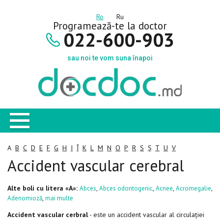
Ro
Ru
Programează-te la doctor
022-600-903
sau noi te vom suna înapoi
A
B
C
D
E
F
G
H
I
Î
K
L
M
N
O
P
R
S
Ș
T
U
V
Accident vascular cerebral
Alte boli cu litera «A»:
,
,
,
,
Abces
Abces odontogenic
Acnee
Acromegalie
,
Adenomioză
mai multe
Accident vascular cerbral
- este un accident vascular al circulației