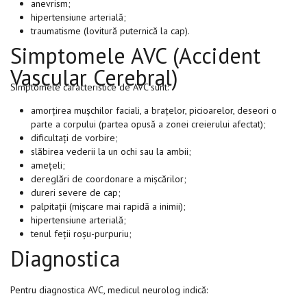
anevrism;
hipertensiune arterială;
traumatisme (lovitură puternică la cap).
Simptomele AVC (Accident
Vascular Cerebral)
Simptomele caracteristice de AVC sunt:
amorțirea mușchilor faciali, a brațelor, picioarelor, deseori o
parte a corpului (partea opusă a zonei creierului afectat);
dificultați de vorbire;
slăbirea vederii la un ochi sau la ambii;
amețeli;
dereglări de coordonare a mișcărilor;
dureri severe de cap;
palpitații (mișcare mai rapidă a inimii);
hipertensiune arterială;
tenul feții roșu-purpuriu;
Diagnostica
Pentru diagnostica AVC, medicul neurolog indică: