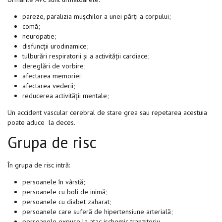
pareze, paralizia mușchilor a unei părți a corpului;
comă;
neuropatie;
disfuncții urodinamice;
tulburări respiratorii și a activității cardiace;
dereglări de vorbire;
afectarea memoriei;
afectarea vederii;
reducerea activității mentale;
Un accident vascular cerebral de stare grea sau repetarea acestuia
poate aduce la deces.
Grupa de risc
În grupa de risc intră:
persoanele în vârstă;
persoanele cu boli de inimă;
persoanele cu diabet zaharat;
persoanele care suferă de hipertensiune arterială;
persoanele expuse la atac ischemic tranzitoriu.