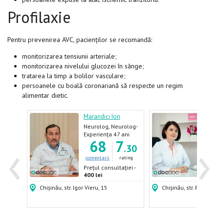
Profilaxie
Pentru prevenirea AVC, pacienților se recomandă:
monitorizarea tensiunii arteriale;
monitorizarea nivelului glucozei în sânge;
tratarea la timp a bolilor vasculare;
persoanele cu boală coronariană să respecte un regim
alimentar dietic.
a
Marandici Ion
Abab
Neurolog, Neurolog-
Neur
pediatru
Neur
ani
Experiența 47 ani
Expe
‹
›
8
68
7
Acup
.49
.30
ating
comentarii
rating
come
ției -
Prețul consultației -
Prețu
400 lei
600 
Chișinău, str. Igor Vieru, 15
Chișinău, str. Puskin,4