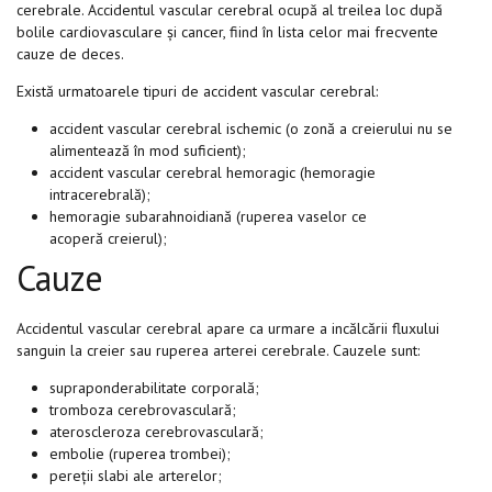
cerebrale. Accidentul vascular cerebral ocupă al treilea loc după
bolile cardiovasculare și cancer, fiind în lista celor mai frecvente
cauze de deces.
Există urmatoarele tipuri de accident vascular cerebral:
accident vascular cerebral ischemic (o zonă a creierului nu se
alimentează în mod suficient);
accident vascular cerebral hemoragic (hemoragie
intracerebrală);
hemoragie subarahnoidiană
(ruperea vaselor ce
acoperă
creierul
);
Cauze
Accidentul vascular cerebral apare ca urmare a incălcării fluxului
sanguin la creier sau ruperea arterei cerebrale. Cauzele sunt:
supraponderabilitate corporală;
tromboza cerebrovasculară;
ateroscleroza cerebrovasculară;
embolie (ruperea trombei);
pereții slabi ale arterelor;