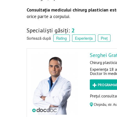
Consultația medicului chirurg plastician est
orice parte a corpului.
Specialiști găsiți:
2
Sortează după
Rating
Experiența
Preț
Serghei Gra
Chirurg plastici
Experiența 18 a
Doctor în medi
PROGRAMAR
Prețul consultaț
Chișinău, str. A