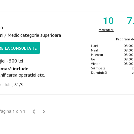
10
7
an
comentarii
ni / Medic categorie superioara
Program de
Luni
08:00 
E LA CONSULTAȚIE
Marţi
08:00 
Miercuri
08:00 
Joi
08:00 
iei - 500 lei
Vineri
08:00 
imară include:
Sâmbătă
z
Duminică
z
nificarea operatiei etc.
lba-Iulia, 81/3
‹
›
Pagina
1
din
1