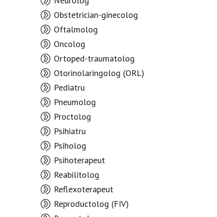
Neurolog
Obstetrician-ginecolog
Oftalmolog
Oncolog
Ortoped-traumatolog
Otorinolaringolog (ORL)
Pediatru
Pneumolog
Proctolog
Psihiatru
Psiholog
Psihoterapeut
Reabilitolog
Reflexoterapeut
Reproductolog (FIV)