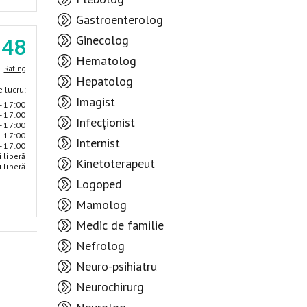
Gastroenterolog
Ginecolog
.48
Hematolog
Rating
Hepatolog
 lucru:
Imagist
- 17:00
- 17:00
Infecționist
- 17:00
- 17:00
Internist
- 17:00
i liberă
Kinetoterapeut
i liberă
Logoped
Mamolog
Medic de familie
Nefrolog
Neuro-psihiatru
Neurochirurg