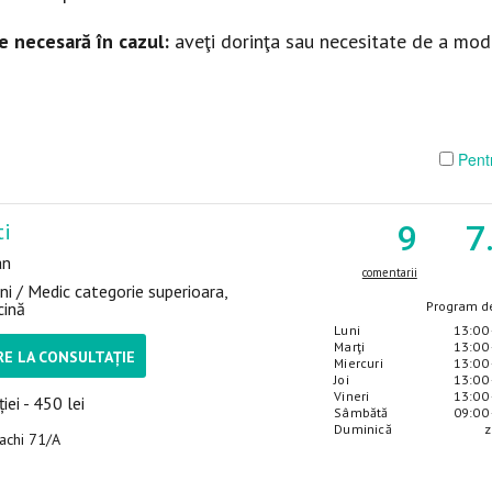
e necesară în cazul:
aveţi dorinţa sau necesitate de a modi
Pentr
ti
9
7
an
comentarii
ni / Medic categorie superioara,
cină
Program de
Luni
13:00 
Marţi
13:00 
E LA CONSULTAȚIE
Miercuri
13:00 
Joi
13:00 
Vineri
13:00 
iei - 450 lei
Sâmbătă
09:00 
Duminică
z
sachi 71/A