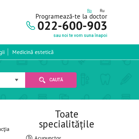
Ro
Ru
Programează-te la doctor
022-600-903
sau noi te vom suna înapoi
ii
Medicină estetică
CAUTĂ
Toate
specialitățile
ncţia
Acupunctor