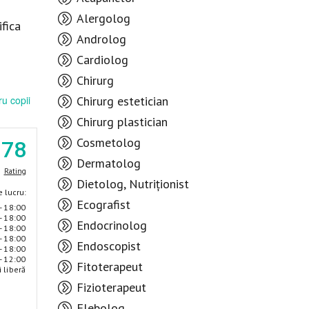
Alergolog
fica
Androlog
Cardiolog
Chirurg
u copii
Chirurg estetician
Chirurg plastician
Cosmetolog
.78
Dermatolog
Rating
Dietolog, Nutriționist
 lucru:
Ecografist
- 18:00
- 18:00
Endocrinolog
- 18:00
- 18:00
Endoscopist
- 18:00
- 12:00
Fitoterapeut
i liberă
Fizioterapeut
Flebolog