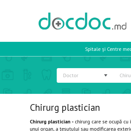
Spitale și Centre me
Chirurg plastician
Chirurg plastician
-
chirurg care se ocupă cu i
unui organ, a ţesutului sau modificarea exter