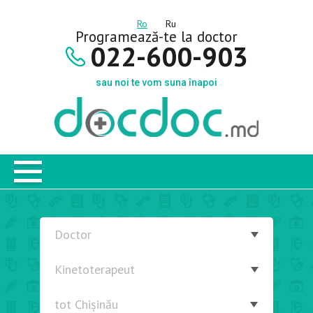
Ro
Ru
Programează-te la doctor
022-600-903
sau noi te vom suna înapoi