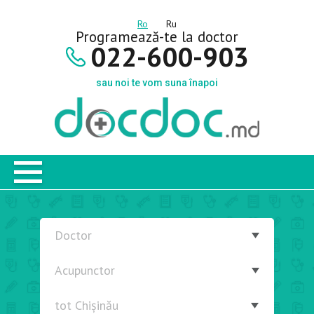
Ro
Ru
Programează-te la doctor
022-600-903
sau noi te vom suna înapoi