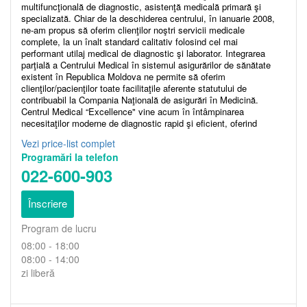
multifuncţională de diagnostic, asistenţă medicală primară şi
specializată. Chiar de la deschiderea centrului, în ianuarie 2008,
ne-am propus să oferim clienţilor noştri servicii medicale
complete, la un înalt standard calitativ folosind cel mai
performant utilaj medical de diagnostic şi laborator. Integrarea
parţială a Centrului Medical în sistemul asigurărilor de sănătate
existent în Republica Moldova ne permite să oferim
clienţilor/pacienţilor toate facilitaţile aferente statutului de
contribuabil la Compania Naţională de asigurări în Medicină.
Centrul Medical “Excellence" vine acum în întâmpinarea
necesitaţilor moderne de diagnostic rapid şi eficient, oferind
evaluări de performanţă înaltă şi asigurând servicii medicale la
Vezi price-list complet
standarde europene, prestate de personal medical competent.
Programări la telefon
Asistenţa medicală în CM “EXCELLENCE” acoperă peste 12
specialităţi medicale, 9 explorări paraclinice şi peste 300 tipuri
022-600-903
de analize de laborator. Misiunea noastră este de a oferi servicii
care să raspundă la cele mai exigente cerinte medicale de
Înscriere
profesionalism, siguranţă şi confort. In opinia noastră medicina
modernă presupune şi o schimbare a mentalităţii pacienţilor
despre propria sănătate, o schimbare a atitudinii în relaţia
Program de lucru
medic-pacient şi realizarea unui climat propice comunicării
08:00 - 18:00
permanente în beneficiul pacienţilor.
08:00 - 14:00
zi liberă