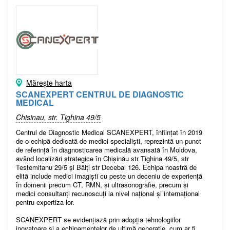
Mărește harta
SCANEXPERT CENTRUL DE DIAGNOSTIC
MEDICAL
Chisinau, str. Tighina 49/5
Centrul de Diagnostic Medical SCANEXPERT, înființat în 2019
de o echipă dedicată de medici specialiști, reprezintă un punct
de referință în diagnosticarea medicală avansată în Moldova,
având localizări strategice în Chișinău str Tighina 49/5, str
Testemitanu 29/5 și Bălți str Decebal 126. Echipa noastră de
elită include medici imagiști cu peste un deceniu de experiență
în domenii precum CT, RMN, și ultrasonografie, precum și
medici consultanți recunoscuți la nivel național și internațional
pentru expertiza lor.
SCANEXPERT se evidențiază prin adopția tehnologiilor
inovatoare și a echipamentelor de ultimă generație, cum ar fi