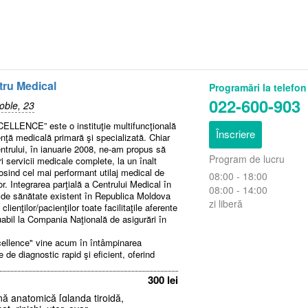
tru Medical
Programări la telefon
022-600-903
noble, 23
CELLENCE” este o instituţie multifuncţională
Înscriere
enţă medicală primară şi specializată. Chiar
ntrului, în ianuarie 2008, ne-am propus să
Program de lucru
tri servicii medicale complete, la un înalt
losind cel mai performant utilaj medical de
08:00 - 18:00
or. Integrarea parţială a Centrului Medical în
08:00 - 14:00
r de sănătate existent în Republica Moldova
zi liberă
lienţilor/pacienţilor toate facilitaţile aferente
uabil la Compania Naţională de asigurări în
cellence" vine acum în întâmpinarea
 de diagnostic rapid şi eficient, oferind
ţă înaltă şi asigurând servicii medicale la
 prestate de personal medical competent.
300 lei
 în CM “EXCELLENCE” acoperă peste 12
ă anatomică [glanda tiroidă,
, 9 explorări paraclinice şi peste 300 tipuri de