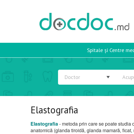
Spitale și Centre me
Elastografia
Elastografia
- metoda prin care se poate studia d
anatomică (glanda tiroidă, glanda mamară, ficat, rin