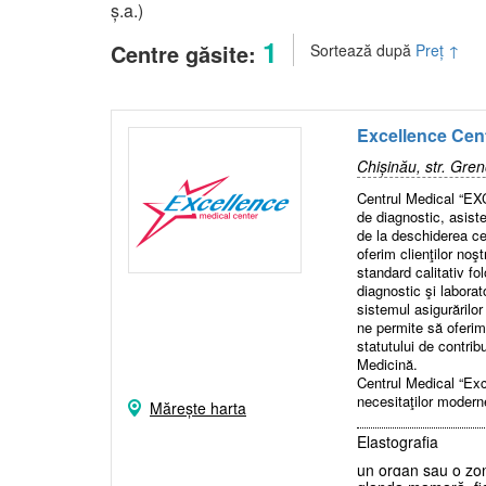
ș.a.)
1
Centre găsite:
Sortează după
Preț
↑
Excellence Cen
Chișinău, str. Gre
Centrul Medical “EX
de diagnostic, asist
de la deschiderea ce
oferim clienţilor noş
standard calitativ fo
diagnostic şi laborat
sistemul asigurărilo
ne permite să oferim c
statutului de contrib
Medicină.
Centrul Medical “Ex
necesitaţilor moderne
Mărește harta
evaluări de performan
standarde europene,
Elastografia
Asistenţa medicală
un organ sau o zon
specialităţi medicale