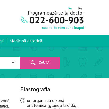
Ro
Ru
Programează-te la doctor
022-600-903
sau noi te vom suna înapoi
ii
Medicină estetică
CAUTĂ
Elastografia
un organ sau o zonă
o zonă
anatomică [glanda tiroidă,
atici,