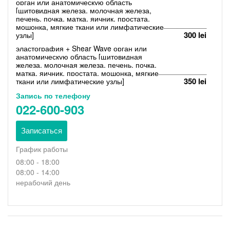
орган или анатомическую область
навстречу современным требованиям быстрой и
[щитовидная железа, молочная железа,
эффективной диагностики, предлагая обследование с
печень, почка, матка, яичник, простата,
высокими качественными показателями и предоставляя
мошонка, мягкие ткани или лимфатические
медицинские услуги по европейским стандартам, которые
300 lei
узлы]
оказывает высококвалифицированный медицинский
персонал.
эластография + Shear Wave орган или
анатомическую область [щитовидная
Медицинская помощь в МЦ “EXCELLENCE” включает
железа, молочная железа, печень, почка,
свыше 12 областей медицины, 9 видов параклинических
матка, яичник, простата, мошонка, мягкие
исследований и свыше 300 типов лабораторных анализов.
350 lei
ткани или лимфатические узлы]
Наша задача – оказание услуг, отвечающих самым строгим
требованиям медицинского профессионализма, надежности
Запись по телефону
и комфорта. По нашему мнению, современная медицина
022-600-903
предполагает и изменение менталитета пациентов в
отношении собственного здоровья, изменение в отношениях
врач-пациент и создание климата, благоприятного для
Записаться
постоянного общения на пользу пациентам.
График работы
08:00 - 18:00
08:00 - 14:00
нерабочий день