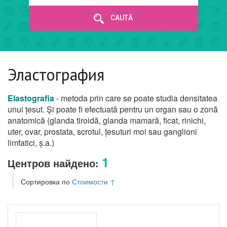
CAUTĂ
Эластография
Elastografia
- metoda prin care se poate studia densitatea
unui țesut. Și poate fi efectuată pentru un organ sau o zonă
anatomică (glanda tiroidă, glanda mamară, ficat, rinichi,
uter, ovar, prostata, scrotul, țesuturi moi sau ganglioni
limfatici, ș.a.)
1
Центров найдено:
Сортировка по
Стоимости
↑