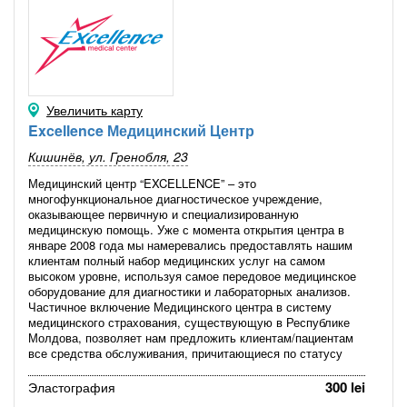
Увеличить карту
Excellence Медицинский Центр
Кишинёв, ул. Гренобля, 23
Медицинский центр “EXCELLENCE” – это
многофункциональное диагностическое учреждение,
оказывающее первичную и специализированную
медицинскую помощь. Уже с момента открытия центра в
январе 2008 года мы намеревались предоставлять нашим
клиентам полный набор медицинских услуг на самом
высоком уровне, используя самое передовое медицинское
оборудование для диагностики и лабораторных анализов.
Частичное включение Медицинского центра в систему
медицинского страхования, существующую в Республике
Молдова, позволяет нам предложить клиентам/пациентам
все средства обслуживания, причитающиеся по статусу
плательщика Национальной компании медицинского
страхования Молдовы.
300 lei
Эластография
Медицинский центр “Excellence" идет в настоящее время