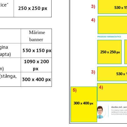
tice"
250 x 250 px
Mărime
banner
agina
530 x 150 px
eapta)
1090 x 200
n)
px
(stânga,
300 x 400 px