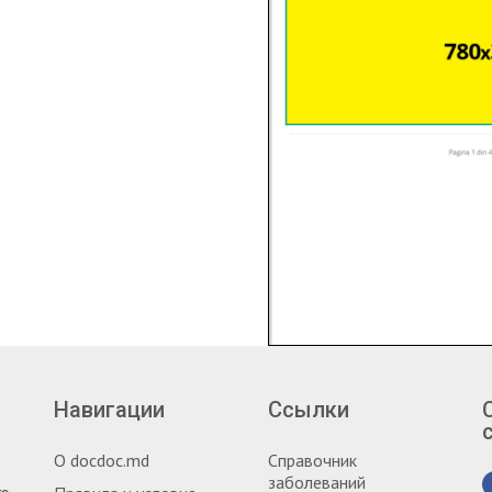
Навигации
Ссылки
О docdoc.md
Справочник
заболеваний