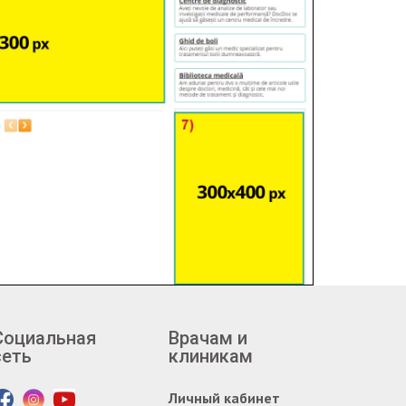
Социальная
Врачам и
сеть
клиникам
Личный кабинет