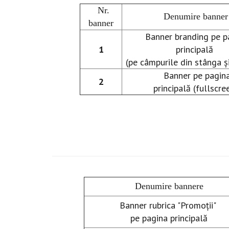
Nr.
Denumire banner
banner
Banner branding pe p
1
principală
(pe câmpurile din stânga ș
Banner pe pagin
2
principală (fullscre
Denumire bannere
Banner rubrica "Promoții"
pe pagina principală