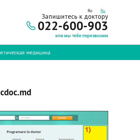
Ro
Ru
Запишитесь к доктору
022-600-903
или мы тебе перезвоним
етическая медицина
cdoc.md