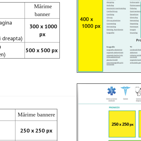
Mărime
banner
agina
300 x 1000
px
i dreapta)
a
500 x 500 px
en)
Mărime bannere
250 x 250 px