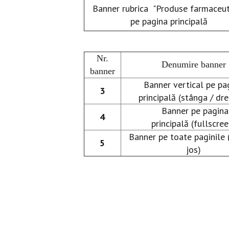
Banner rubrica "Produse farmaceu
pe pagina principală
Nr.
Denumire banner
banner
Banner vertical pe p
3
principală (stânga / dr
Banner pe pagina
4
principală (fullscree
Banner pe toate paginile 
5
jos)