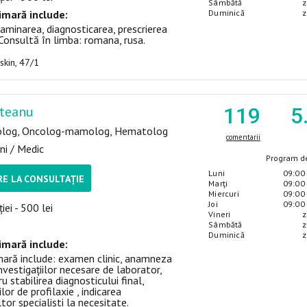
Sâmbătă
z
imară include:
Duminică
z
aminarea, diagnosticarea, prescrierea
Consultă în limba: romana, rusa.
uskin, 47/1
nteanu
119
5
log, Oncolog-mamolog, Hematolog
comentarii
ni / Medic
Program de
Luni
09:00 
E LA CONSULTAȚIE
Marţi
09:00 
Miercuri
09:00 
Joi
09:00 
iei - 500 lei
Vineri
z
Sâmbătă
z
Duminică
z
imară include:
mară include: examen clinic, anamneza
 investigațiilor necesare de laborator,
u stabilirea diagnosticului final,
lor de profilaxie , indicarea
ltor specialiști la necesitate.