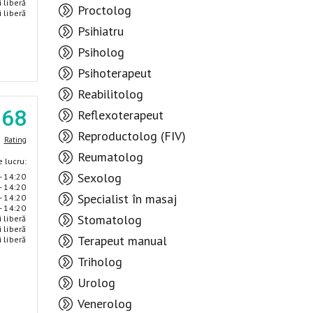
i liberă
Proctolog
i liberă
Psihiatru
Psiholog
Psihoterapeut
Reabilitolog
.68
Reflexoterapeut
Reproductolog (FIV)
Rating
Reumatolog
 lucru:
Sexolog
- 14:20
- 14:20
Specialist în masaj
- 14:20
- 14:20
Stomatolog
i liberă
i liberă
Terapeut manual
i liberă
Triholog
Urolog
Venerolog