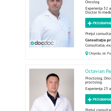
Oncolog
Experiența 32 a
Doctor în medi
PROGRAMAR
Prețul consultaț
Consultaţia pr
Consultatia, ex
Chișinău, str. P
Octavian Pa
Proctolog, Onc
proctolog
Experiența 23 a
PROGRAMAR
Prețul consultaț