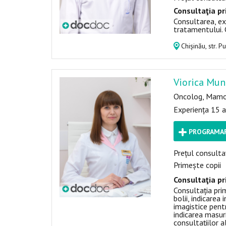
Consultaţia pr
Consultarea, ex
tratamentului. 
Chișinău, str. P
Viorica Mu
Oncolog, Mamo
Experiența 15 a
PROGRAMAR
Prețul consultaț
Primește copii
Consultaţia pr
Consultația pri
bolii, indicarea
imagistice pentr
indicarea masuri
consultațiilor a