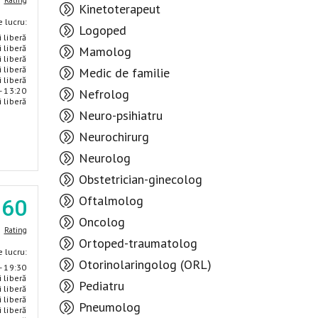
Rating
Kinetoterapeut
 lucru:
Logoped
i liberă
i liberă
Mamolog
i liberă
i liberă
Medic de familie
i liberă
- 13:20
Nefrolog
i liberă
Neuro-psihiatru
Neurochirurg
Neurolog
Obstetrician-ginecolog
Oftalmolog
.60
Oncolog
Rating
Ortoped-traumatolog
 lucru:
Otorinolaringolog (ORL)
- 19:30
i liberă
Pediatru
i liberă
i liberă
Pneumolog
i liberă