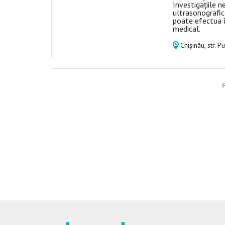
Investigațiile 
ultrasonografic
poate efectua î
medical.
Chișinău, str. P