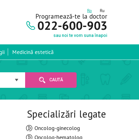
Ro
Ru
Programează-te la doctor
022-600-903
sau noi te vom suna înapoi
ii
Medicină estetică
CAUTĂ
Specializări legate
Oncolog-ginecolog
Oncolog-hematolog