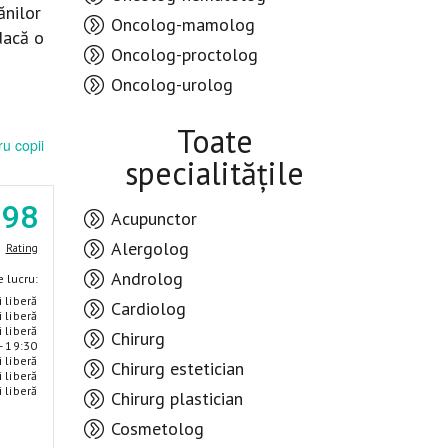
ănilor
Oncolog-mamolog
dacă o
Oncolog-proctolog
Oncolog-urolog
Toate
u copii
specialitățile
.98
Acupunctor
Alergolog
Rating
Androlog
 lucru:
i liberă
Cardiolog
i liberă
i liberă
Chirurg
- 19:30
i liberă
Chirurg estetician
i liberă
i liberă
Chirurg plastician
Cosmetolog