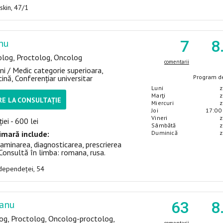
uskin, 47/1
anu
7
8
log, Proctolog, Oncolog
comentarii
ni / Medic categorie superioara,
ină, Conferențiar universitar
Program de
Luni
z
Marţi
z
E LA CONSULTAȚIE
Miercuri
z
Joi
17:00 
Vineri
z
iei - 600 lei
Sâmbătă
z
imară include:
Duminică
z
aminarea, diagnosticarea, prescrierea
Consultă în limba: romana, rusa.
Independeței, 54
banu
63
8
log, Proctolog, Oncolog-proctolog,