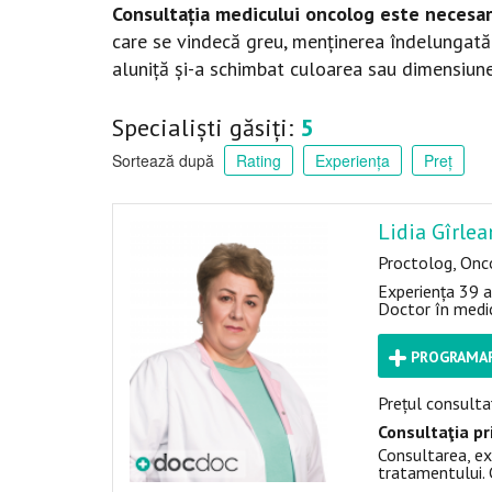
Consultația medicului oncolog este necesar
care se vindecă greu, menținerea îndelungată a
aluniță
și-a schimbat culoarea sau dimensiune
Specialiști găsiți:
5
Sortează după
Rating
Experiența
Preț
Lidia Gîrle
Proctolog, Onc
Experiența 39 a
Doctor în medic
PROGRAMAR
Prețul consultaț
Consultaţia pr
Consultarea, ex
tratamentului. 