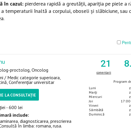
ă în cazul
:
pierderea rapidă a greutății, apariția pe piele a r
 temperaturii înaltă a corpului, oboseli și slăbiciune, sau 
a.
Pentr
anu
21
8
olog-proctolog, Oncolog
comentarii
ni / Medic categorie superioara,
ină, Conferențiar universitar
Program de
Luni
z
Marţi
z
E LA CONSULTAȚIE
Miercuri
z
Joi
17:00 
Vineri
z
iei - 600 lei
Sâmbătă
z
imară include:
Duminică
z
aminarea, diagnosticarea, prescrierea
Consultă în limba: romana, rusa.