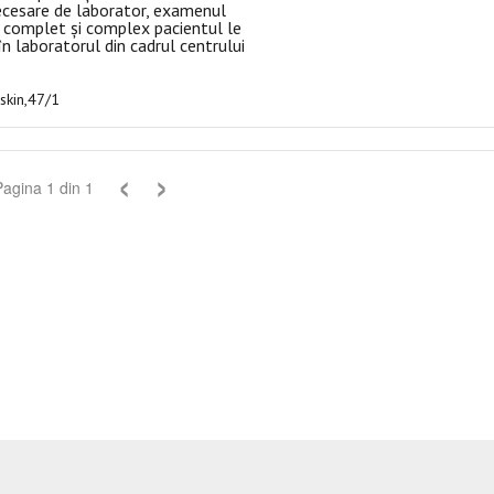
necesare de laborator, examenul
 complet și complex pacientul le
n laboratorul din cadrul centrului
uskin,47/1
‹
›
Pagina
1
din
1