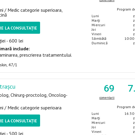
comentarii
ni / Medic categorie superioara,
Program de
cină
Luni
z
Marţi
z
Miercuri
z
E LA CONSULTAȚIE
Joi
z
Vineri
z
Sâmbătă
10:00 
iei - 600 lei
Duminică
z
imară include:
aminarea, prescrierea tratamentului.
uskin, 47/1
trașcu
69
7
olog, Chirurg-proctolog, Oncolog-
comentarii
ni / Medic categorie superioara
Program de
Luni
16:30 
Marţi
z
E LA CONSULTAȚIE
Miercuri
z
Joi
z
Vineri
z
iei - 500 lei