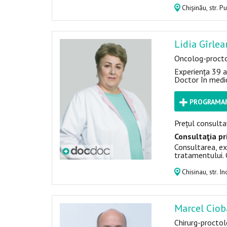
Chișinău, str. P
Lidia Gîrle
Oncolog-procto
Experiența 39 a
Doctor în medic
PROGRAMAR
Prețul consultaț
Consultaţia pr
Consultarea, ex
tratamentului. 
Chisinau, str. 
Marcel Cio
Chirurg-procto