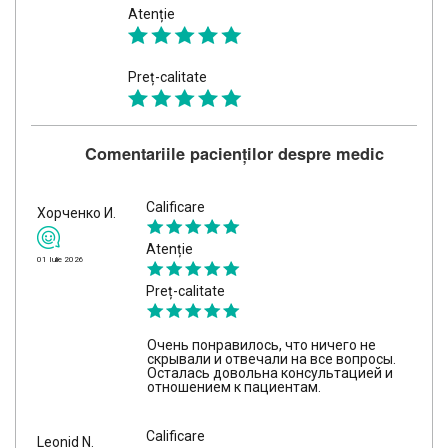
Atenție
Preț-calitate
Comentariile pacienților despre medic
Calificare
Хорченко И.
Atenție
01 Iulie 2026
Preț-calitate
Очень понравилось, что ничего не
скрывали и отвечали на все вопросы.
Осталась довольна консультацией и
отношением к пациентам.
Calificare
Leonid N.