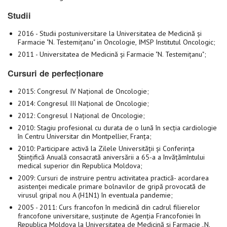
Studii
2016 - Studii postuniversitare la Universitatea de Medicină și
Farmacie "N. Testemițanu" in Oncologie, IMSP Institutul Oncologic;
2011 - Universitatea de Medicină și Farmacie "N. Testemițanu";
Cursuri de perfecționare
2015: Congresul IV Național de Oncologie;
2014: Congresul III Național de Oncologie;
2012: Congresul I Național de Oncologie;
2010: Stagiu profesional cu durata de o lună în secția cardiologie
în Centru Universitar din Montpellier, Franța;
2010: Participare activă la Zilele Universității și Conferința
Științifică Anuală consacrată aniversării a 65-a a învățămîntului
medical superior din Republica Moldova;
2009: Cursuri de instruire pentru activitatea practică- acordarea
asistenței medicale primare bolnavilor de gripă provocată de
virusul gripal nou A (H1N1) în eventuala pandemie;
2005 - 2011: Curs francofon în medicină din cadrul filierelor
francofone universitare, susținute de Agenția Francofoniei în
Republica Moldova la Universitatea de Medicină și Farmacie „N.