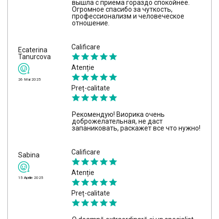
вышла с приема гораздо спокойнее.
Огромное спасибо за чуткость,
профессионализм и человеческое
отношение.
Calificare
Ecaterina
Tanurcova
Atenție
26 Mai 2025
Preț-calitate
Рекомендую! Виорика очень
доброжелательная, не даст
запаниковать, раскажет все что нужно!
Calificare
Sabina
Atenție
15 Aprilie 2025
Preț-calitate