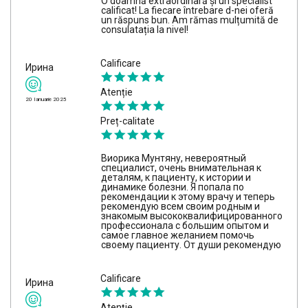
O doamnă extraordinară și un specialist
calificat! La fiecare întrebare d-nei oferă
un răspuns bun. Am rămas mulțumită de
consulatația la nivel!
Calificare
Ирина
Atenție
20 Ianuarie 2025
Preț-calitate
Виорика Мунтяну, невероятный
специалист, очень внимательная к
деталям, к пациенту, к истории и
динамике болезни. Я попала по
рекомендации к этому врачу и теперь
рекомендую всем своим родным и
знакомым высококвалифицированного
профессионала с большим опытом и
самое главное желанием помочь
своему пациенту. От души рекомендую
Calificare
Ирина
Atenție