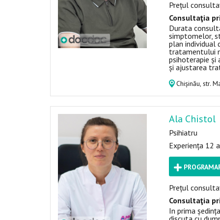
Prețul consultaț
Consultaţia pr
Durata consulta
simptomelor, st
plan individual
tratamentului 
psihoterapie și 
și ajustarea tr
Chișinău, str. M
Ala Chistol
Psihiatru
Experiența 12 a
PROGRAMAR
Prețul consultaț
Consultaţia pr
In prima ședința
discuta cu dum