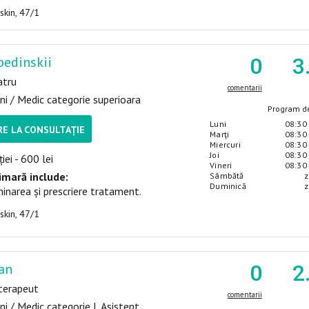
uskin, 47/1
bedinskii
0
3
atru
comentarii
ni / Medic categorie superioara
Program de
Luni
08:30 
E LA CONSULTAȚIE
Marţi
08:30 
Miercuri
08:30 
Joi
08:30 
iei - 600 lei
Vineri
08:30 
imară include:
Sâmbătă
z
Duminică
z
inarea și prescriere tratament.
uskin, 47/1
an
0
2
oterapeut
comentarii
ni / Medic categorie I, Asistent