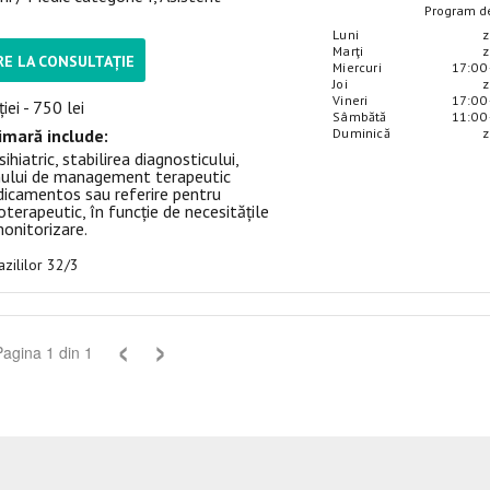
Program de
Luni
z
Marţi
z
E LA CONSULTAȚIE
Miercuri
17:00 
Joi
z
Vineri
17:00 
iei - 750 lei
Sâmbătă
11:00 
imară include:
Duminică
z
ihiatric, stabilirea diagnosticului,
nului de management terapeutic
icamentos sau referire pentru
terapeutic, în funcție de necesitățile
monitorizare.
Mazililor 32/3
‹
›
Pagina
1
din
1