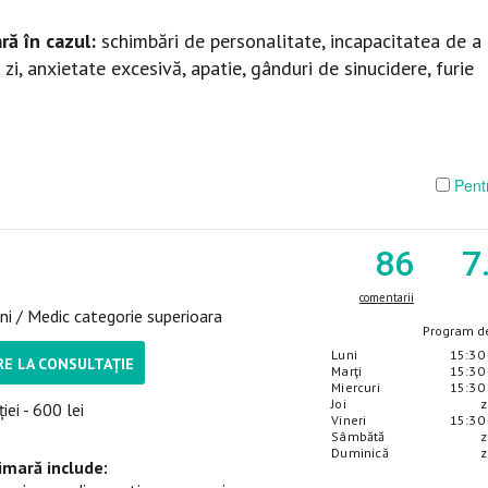
ră în cazul
:
schimbări de personalitate, incapacitatea de a 
 zi, anxietate excesivă, apatie, gânduri de sinucidere, furie
Pentr
86
7
comentarii
ni / Medic categorie superioara
Program de
Luni
15:30 
E LA CONSULTAȚIE
Marţi
15:30 
Miercuri
15:30 
Joi
z
iei - 600 lei
Vineri
15:30 
Sâmbătă
z
Duminică
z
imară include: