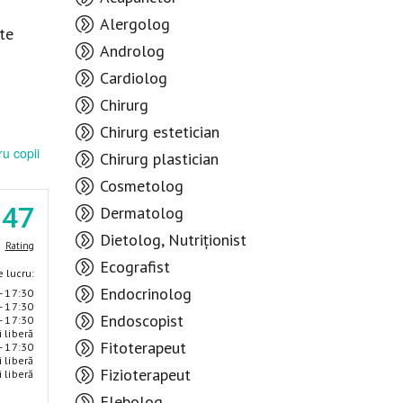
Alergolog
te
Androlog
Cardiolog
Chirurg
Chirurg estetician
u copii
Chirurg plastician
Cosmetolog
.47
Dermatolog
Dietolog, Nutriționist
Rating
Ecografist
 lucru:
Endocrinolog
- 17:30
- 17:30
Endoscopist
- 17:30
i liberă
Fitoterapeut
- 17:30
i liberă
Fizioterapeut
i liberă
Flebolog