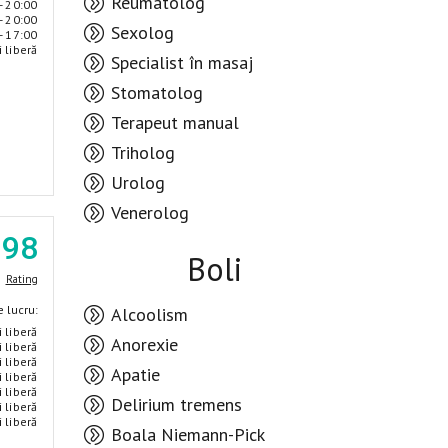
Reumatolog
- 20:00
- 20:00
Sexolog
- 17:00
i liberă
Specialist în masaj
Stomatolog
Terapeut manual
Triholog
Urolog
Venerolog
.98
Boli
Rating
 lucru:
Alcoolism
i liberă
Anorexie
i liberă
i liberă
Apatie
i liberă
i liberă
Delirium tremens
i liberă
i liberă
Boala Niemann-Pick