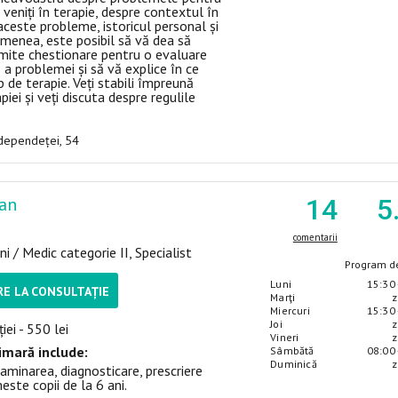
ă veniți în terapie, despre contextul în
aceste probleme, istoricul personal și
emenea, este posibil să vă dea să
mite chestionare pentru o evaluare
 a problemei și să vă explice în ce
 de terapie. Veți stabili împreună
piei și veți discuta despre regulile
Independeței, 54
dan
14
5
comentarii
i / Medic categorie II, Specialist
Program de
Luni
15:30 
E LA CONSULTAȚIE
Marţi
z
Miercuri
15:30 
Joi
z
iei - 550 lei
Vineri
z
imară include:
Sâmbătă
08:00 
Duminică
z
aminarea, diagnosticare, prescriere
este copii de la 6 ani.