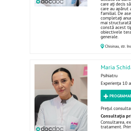
care ați decis s
care au apărut 
familial. De as
completați anu
mai structurată
constă acest tip
obiectivele tera
generale.
Chisinau, str. 
Maria Schi
Psihiatru
Experiența 10 an
PROGRAMAR
Prețul consultaț
Consultaţia pr
Consultarea, ex
tratament. Prim