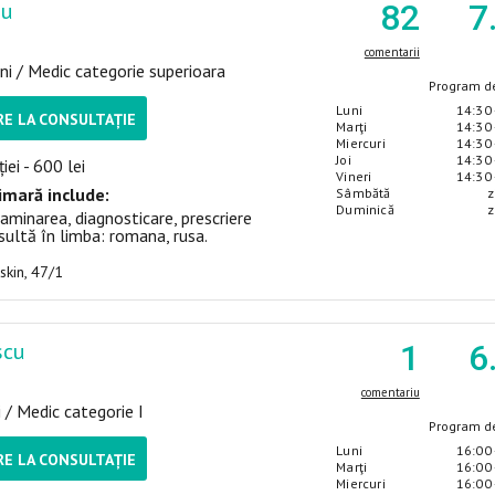
nu
82
7
comentarii
ni / Medic categorie superioara
Program de
Luni
14:30 
E LA CONSULTAȚIE
Marţi
14:30 
Miercuri
14:30 
Joi
14:30 
iei - 600 lei
Vineri
14:30 
imară include:
Sâmbătă
z
Duminică
z
aminarea, diagnosticare, prescriere
ultă în limba: romana, rusa.
uskin, 47/1
scu
1
6
comentariu
i / Medic categorie I
Program de
Luni
16:00 
E LA CONSULTAȚIE
Marţi
16:00 
Miercuri
16:00 