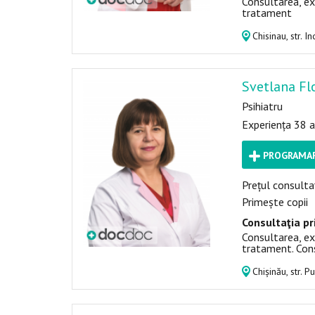
Consultarea, ex
tratament
Chisinau, str. 
Svetlana Fl
Psihiatru
Experiența 38 a
PROGRAMAR
Prețul consultaț
Primește copii
Consultaţia pr
Consultarea, ex
tratament. Cons
Chișinău, str. P