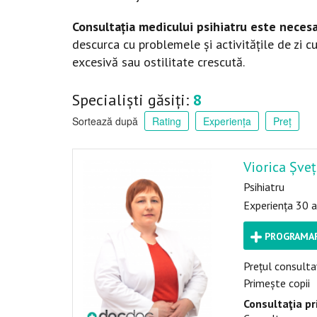
Consultația medicului psihiatru este necesa
descurca cu problemele și activitățile de zi cu
excesivă sau ostilitate crescută.
Specialiști găsiți:
8
Sortează după
Rating
Experiența
Preț
Viorica Șveț
Psihiatru
Experiența 30 a
PROGRAMAR
Prețul consultaț
Primește copii
Consultaţia pr