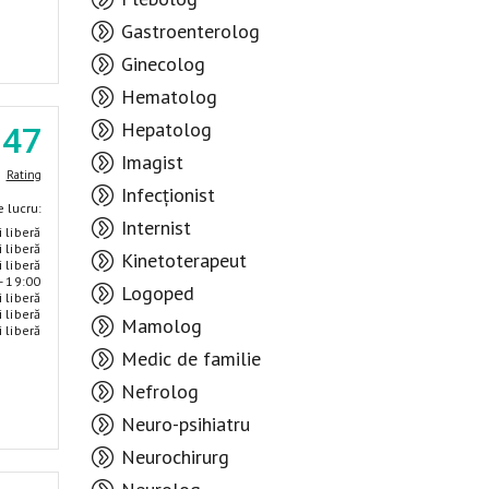
Gastroenterolog
Ginecolog
Hematolog
Hepatolog
.47
Imagist
Rating
Infecționist
 lucru:
Internist
i liberă
i liberă
Kinetoterapeut
i liberă
- 19:00
Logoped
i liberă
i liberă
Mamolog
i liberă
Medic de familie
Nefrolog
Neuro-psihiatru
Neurochirurg