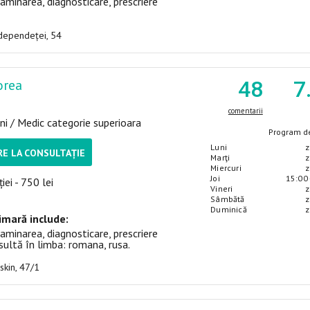
aminarea, diagnosticare, prescriere
Independeței, 54
orea
48
7
comentarii
ni / Medic categorie superioara
Program de
Luni
z
E LA CONSULTAȚIE
Marţi
z
Miercuri
z
Joi
15:00 
iei - 750 lei
Vineri
z
Sâmbătă
z
Duminică
z
imară include:
aminarea, diagnosticare, prescriere
ultă în limba: romana, rusa.
uskin, 47/1