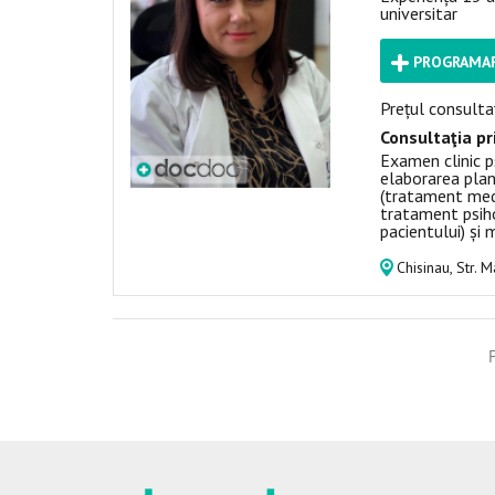
universitar
PROGRAMAR
Prețul consultaț
Consultaţia pr
Examen clinic ps
elaborarea pla
(tratament med
tratament psiho
pacientului) și 
Chisinau, Str. 