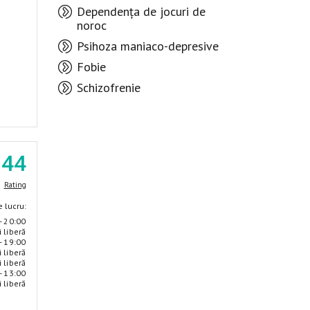
Dependența de jocuri de
noroc
Psihoza maniaco-depresive
Fobie
Schizofrenie
.44
Rating
 lucru:
- 20:00
i liberă
- 19:00
i liberă
i liberă
- 13:00
i liberă