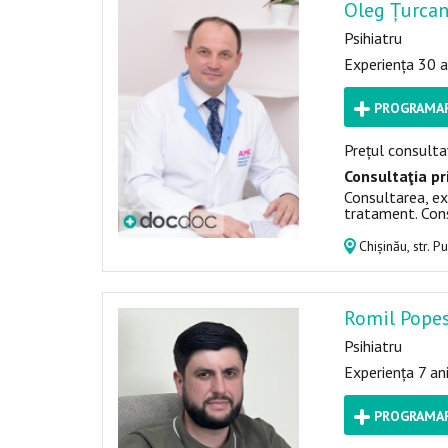
Oleg Țurca
Psihiatru
Experiența 30 a
PROGRAMAR
Prețul consultaț
Consultaţia pr
Consultarea, ex
tratament. Cons
Chișinău, str. P
Romil Pope
Psihiatru
Experiența 7 an
PROGRAMAR