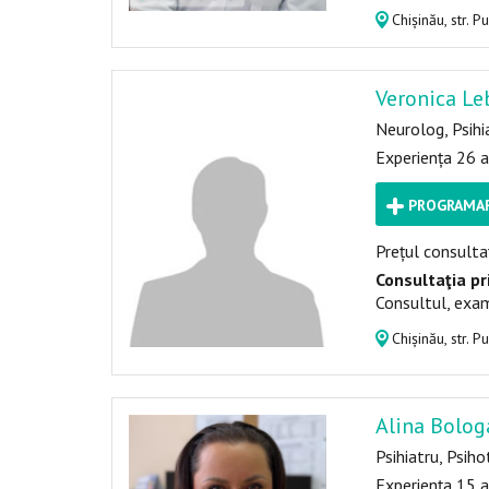
Chișinău, str. P
Veronica Le
Neurolog, Psihi
Experiența 26 a
PROGRAMAR
Prețul consultaț
Consultaţia pr
Consultul, exam
Chișinău, str. P
Alina Bolog
Psihiatru, Psih
Experiența 15 a