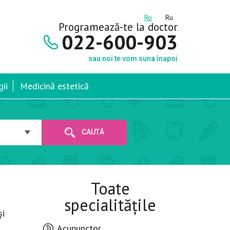
Ro
Ru
Programează-te la doctor
022-600-903
sau noi te vom suna înapoi
ii
Medicină estetică
CAUTĂ
Toate
specialitățile
și
Acupunctor