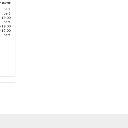
 lucru:
i liberă
i liberă
- 19:00
i liberă
- 19:00
- 17:00
i liberă