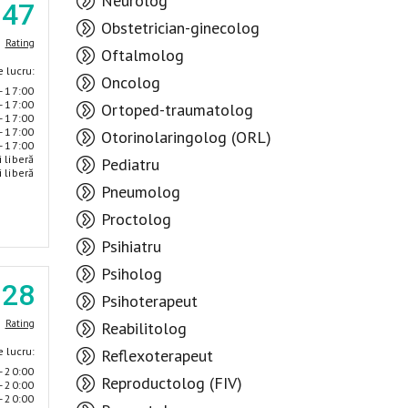
Neurolog
.47
Obstetrician-ginecolog
Rating
Oftalmolog
 lucru:
Oncolog
- 17:00
- 17:00
Ortoped-traumatolog
- 17:00
- 17:00
Otorinolaringolog (ORL)
- 17:00
i liberă
Pediatru
i liberă
Pneumolog
Proctolog
Psihiatru
Psiholog
.28
Psihoterapeut
Rating
Reabilitolog
 lucru:
Reflexoterapeut
- 20:00
Reproductolog (FIV)
- 20:00
- 20:00