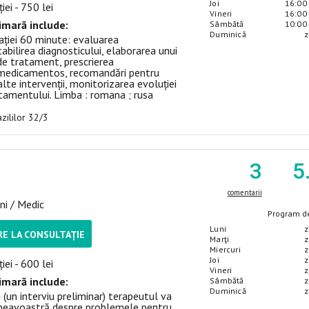
Joi
16:00 
iei - 750 lei
Vineri
16:00 
imară include:
Sâmbătă
10:00 
Duminică
z
ției 60 minute: evaluarea
abilirea diagnosticului, elaborarea unui
 de tratament, prescrierea
medicamentos, recomandări pentru
alte intervenții, monitorizarea evoluției
atamentului. Limba : romana ; rusa
azililor 32/3
3
5
comentarii
ni / Medic
Program de
Luni
z
E LA CONSULTAȚIE
Marţi
z
Miercuri
z
Joi
z
iei - 600 lei
Vineri
z
imară include:
Sâmbătă
z
Duminică
z
 (un interviu preliminar) terapeutul va
neavoastră despre problemele pentru