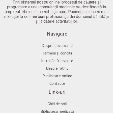
Prin sistemul nostru online, procesul de căutare și
programare a unei consultații medicale se desfășoară în
timp real, eficient, accesibil și rapid. Pacienții au acces mult
mai ușor la cei mai buni profesioniști din domeniul sănătății
și la datele activității lor.
Navigare
Despre docdoc.md
Termeni și condiții
Întrebări frecvente
Despre rating
Publicitate online
Contacte
Link-uri
Ghid de boli
Biblioteca medicală