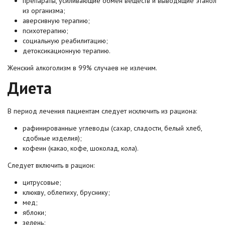
препараты, усиливающие обмен веществ и выводящие этанол
из организма;
аверсивную терапию;
психотерапию;
социальную реабилитацию;
детоксикационную терапию.
Женский алкоголизм в 99% случаев не излечим.
Диета
В период лечения пациентам следует исключить из рациона:
рафинированные углеводы (сахар, сладости, белый хлеб,
сдобные изделия);
кофеин (какао, кофе, шоколад, кола).
Следует включить в рацион:
цитрусовые;
клюкву, облепиху, бруснику;
мед;
яблоки;
зелень;