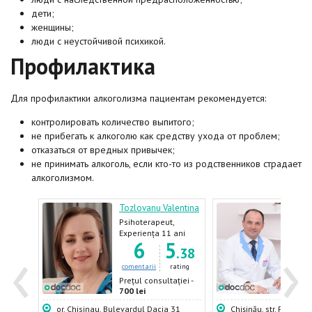
дети;
женщины;
люди с неустойчивой психикой.
Профилактика
Для профилактики алкоголизма пациентам рекомендуется:
контролировать количество выпитого;
не прибегать к алкоголю как средству ухода от проблем;
отказаться от вредных привычек;
не принимать алкоголь, если кто-то из родственников страдает
алкоголизмом.
alia
Tozlovanu Valentina
Țurc
Psihoterapeut,
Psihi
Psiholog
ani
Experiența 11 ani
Expe
‹
›
6
6
5
cian
.13
.38
ating
comentarii
rating
come
ției -
Prețul consultației -
Prețu
700 lei
600 
mescu,
or. Chisinau, Bulevardul Dacia 31
Chișinău, str. Puskin, 