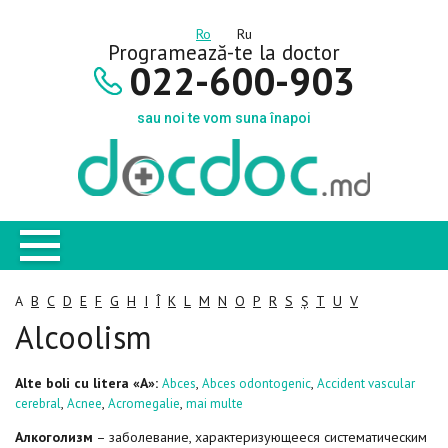
Ro
Ru
Programează-te la doctor
022-600-903
sau noi te vom suna înapoi
A
B
C
D
E
F
G
H
I
Î
K
L
M
N
O
P
R
S
Ș
T
U
V
Alcoolism
Alte boli cu litera «A»:
,
,
Abces
Abces odontogenic
Accident vascular
,
,
,
cerebral
Acnee
Acromegalie
mai multe
Алкоголизм
– заболевание, характеризующееся систематическим