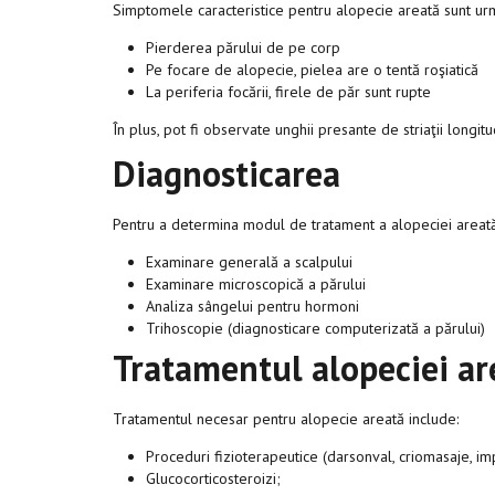
Simptomele caracteristice pentru alopecie areată sunt ur
Pierderea părului de pe corp
Pe focare de alopecie, pielea are o tentă roşiatică
La periferia focării, firele de păr sunt rupte
În plus, pot fi observate unghii presante de striaţii longit
Diagnosticarea
Pentru a determina modul de tratament a alopeciei areată
Examinare generală a scalpului
Examinare microscopică a părului
Analiza sângelui pentru hormoni
Trihoscopie (diagnosticare computerizată a părului)
Tratamentul alopeciei ar
Tratamentul necesar pentru alopecie areată include:
Proceduri fizioterapeutice (darsonval, criomasaje, im
Glucocorticosteroizi;