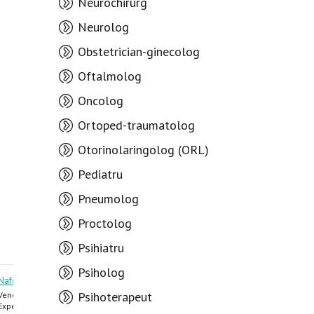
Neurochirurg
Neurolog
Obstetrician-ginecolog
Oftalmolog
Oncolog
Ortoped-traumatolog
Otorinolaringolog (ORL)
Pediatru
Pneumolog
Proctolog
Psihiatru
Psiholog
Nafornița Ion
Țiganu Lucia
Psihoterapeut
Venerolog, Urolog,
Triholog, Dermatolog,
Dermatolog, Androlog
Venerolog
Experiența 40 ani
Experiența 21 ani