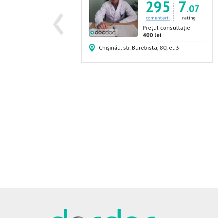
‹
9
7
295
7
Urolog
.06
.07
comentarii
rating
comentarii
rating
rețul consultației -
Prețul consultației -
00 lei
400 lei
ependenței, 54
Chișinău, str. Burebista, 80, et.3