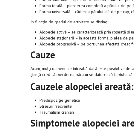
Forma totală – pierderea completă a părului de pe î
Forma universală – căderea părului atît de pe cap, cît
În funcţie de gradul de activitate se disting:
Alopecie activă – se caracterizează prin roşeaţă şi 
Alopecie staţionară – în această formă, pielea de pe 
Alopecie progresivă – pe porţiunea afectată cresc fir
Cauze
Acum, mulţi oameni se întreabă dacă este posibil vindecare
ştiinţă cred că pierderea părului se datorează faptului că
Cauzele alopeciei areată:
Predispoziţie genetică
Stresuri frecvente
Traumatism cranian
Simptomele alopeciei ar