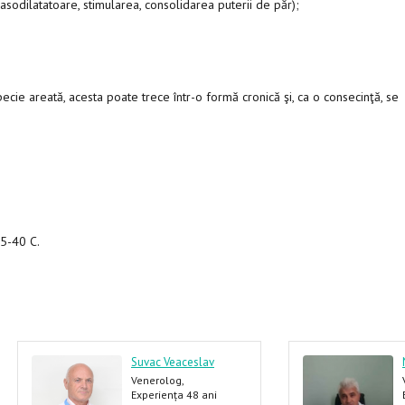
asodilatatoare, stimularea, consolidarea puterii de păr);
pecie areată, acesta poate trece într-o formă cronică şi, ca o consecinţă, se
5-40 C.
Suvac Veaceslav
Venerolog,
Dermatolog
Experiența 48 ani