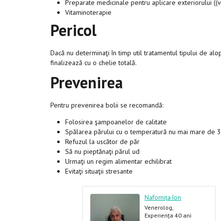
Preparate medicinale pentru aplicare exteriorului ((v
Vitaminoterapie
Pericol
Dacă nu determinaţi în timp util tratamentul tipului de alo
finalizează cu o chelie totală.
Prevenirea
Pentru prevenirea bolii se recomandă:
Folosirea şampoanelor de calitate
Spălarea părului cu o temperatură nu mai mare de 3
Refuzul la uscător de păr
Să nu pieptănaţi părul ud
Urmaţi un regim alimentar echilibrat
Evitaţi situaţii stresante
iganu Lucia
Nafornița Ion
riholog, Dermatolog,
Venerolog,
enerolog
Dermatolog, Androlog,
xperiența 21 ani
Experiența 40 ani