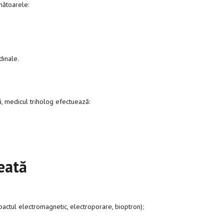
mătoarele:
udinale.
, medicul triholog efectuează:
eată
pactul electromagnetic, electroporare, bioptron);