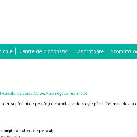
dicale
Centre de diagnostic
Laboratoare
Stomatolog
,
,
,
t vascular cerebral
Acnee
Acromegalie
mai multe
ierderea părului de pe părţile corpului, unde creşte părul. Cel mai adesea 
 rotunjite de alopecie pe scalp
de pe scalp