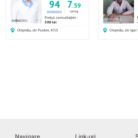
94
7
.59
comentarii
rating
Prețul consultației -
500 lei
Chișinău, str. Puskin, 47/1
Chișinău, str. Igor
Navigare
Link-uri