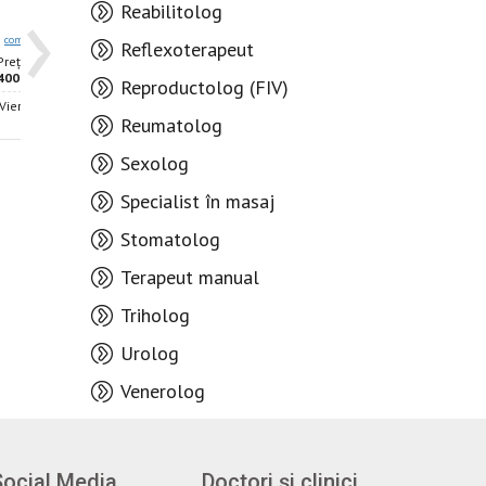
›
3
6
9
7
Reabilitolog
.88
.06
comentarii
rating
comentarii
rating
Reflexoterapeut
Prețul consultației -
Prețul consultației -
400 lei
500 lei
Reproductolog (FIV)
 Vieru, 15
Chișinău, str. Independenței, 54
Reumatolog
Sexolog
Specialist în masaj
Stomatolog
Terapeut manual
Triholog
Urolog
Venerolog
Social Media
Doctori și clinici