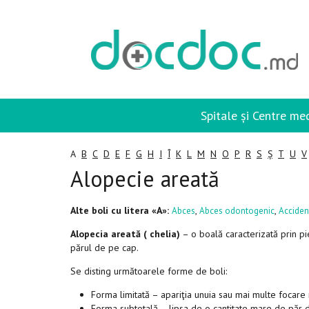
Spitale și Centre me
A
B
C
D
E
F
G
H
I
Î
K
L
M
N
O
P
R
S
Ș
T
U
V
Alopecie areată
Alte boli cu litera «A»:
,
,
Abces
Abces odontogenic
Acciden
Alopecia areată ( chelia)
– o boală caracterizată prin p
părul de pe cap.
Se disting următoarele forme de boli:
Forma limitată – apariţia unuia sau mai multe focare
Forma subtotală – lipsa de o cantitate mare de păr 