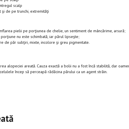
ntregul scalp
 şi de pe trunchi, extremităţi
umflarea pielii pe porţiunea de chelie, un sentiment de mâncărime, arsură;
porţiune nu este schimbată, iar părul lipseşte;
e de păr subţiri, mixte, incolore şi greu pigmentate.
a alopeciei areată. Cauza exactă a bolii nu a fost încă stabilită, dar oame
 celulele încep să perceapă rădăcina părului ca un agent străin.
eată