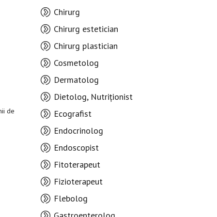
Chirurg
Chirurg estetician
Chirurg plastician
Cosmetolog
Dermatolog
Dietolog, Nutriționist
nii de
Ecografist
Endocrinolog
Endoscopist
Fitoterapeut
Fizioterapeut
Flebolog
Gastroenterolog