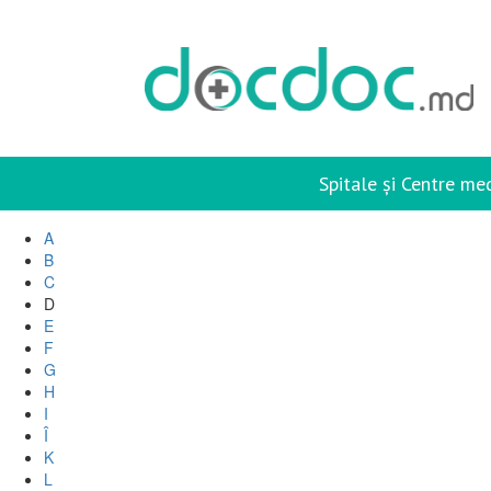
Spitale și Centre me
A
B
C
D
E
F
G
H
I
Î
K
L