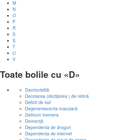
M
N
O
P
R
S
Ș
T
U
V
Toate bolile cu «D»
Dacriocistită
Decolarea (dezlipirea ) de retină
Deficit de iod
Degenerescenta maculară
Delirium tremens
Demență
Dependenta de droguri
Dependența de internet
Dependența de jocuri de noroc