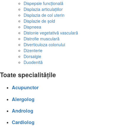
Dispepsie funcțională
Displazia articulațiilor
Displazia de col uterin
Displazie de șold
Dispneea
Distonie vegetativă vasculară
Distrofie musculară
Diverticuloza colonului
Dizenterie
Dorsalgie
Duodenită
Toate specialitățile
Acupunctor
Alergolog
Androlog
Cardiolog