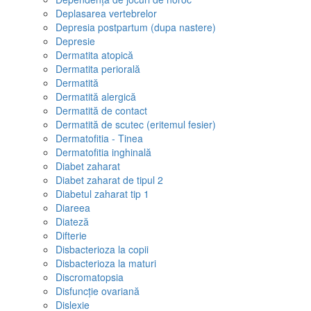
Deplasarea vertebrelor
Depresia postpartum (dupa nastere)
Depresie
Dermatita atopică
Dermatita periorală
Dermatită
Dermatită alergică
Dermatită de contact
Dermatită de scutec (eritemul fesier)
Dermatofitia - Tinea
Dermatofitia inghinală
Diabet zaharat
Diabet zaharat de tipul 2
Diabetul zaharat tip 1
Diareea
Diateză
Difterie
Disbacterioza la copii
Disbacterioza la maturi
Discromatopsia
Disfuncție ovariană
Dislexie