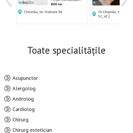
800 lei
1000
Chisinău, str. Vlahuta 9A
Or.Chișinău, str.Alex
5C, of.2
Toate specialitățile
Acupunctor
Alergolog
Androlog
Cardiolog
Chirurg
Chirurg estetician