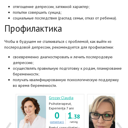
отягощение депрессии, затяжной характер;
попытки совершить суицид;
социальные последствия (распад семьи, отказ от ребенка).
Профилактика
Чтобы в будущем не сталкиваться с проблемой, как выйти из
послеродовой депрессии, рекомендуется для профилактики:
своевременно диагностировать и лечить послеродовую
депрессию;
осуществлять правильную подготовку к родам, планирование
беременности;
получать квалифицированную психологическую поддержку
во время беременности.
iu
Grozav Claudia
Codr
Psihoterapeut,
Psih
ian,
Psiholog, Sexolog
Psih
ani
Experiența 7 ani
Expe
‹
›
5
0
1
1
Psiho
.80
.38
ating
comentarii
rating
come
ției -
Prețul consultației -
Prețu