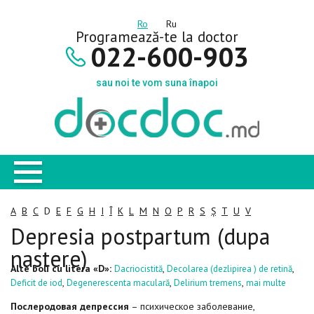
Ro
Ru
Programează-te la doctor
022-600-903
sau noi te vom suna înapoi
A
B
C
D
E
F
G
H
I
Î
K
L
M
N
O
P
R
S
Ș
T
U
V
Depresia postpartum (dupa
nastere)
Alte boli cu litera «D»:
,
,
Dacriocistită
Decolarea (dezlipirea ) de retină
,
,
,
Deficit de iod
Degenerescenta maculară
Delirium tremens
mai multe
Послеродовая депрессия
– психическое заболевание,