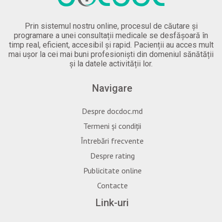
Prin sistemul nostru online, procesul de căutare și
programare a unei consultații medicale se desfășoară în
timp real, eficient, accesibil și rapid. Pacienții au acces mult
mai ușor la cei mai buni profesioniști din domeniul sănătății
și la datele activității lor.
Navigare
Despre docdoc.md
Termeni și condiții
Întrebări frecvente
Despre rating
Publicitate online
Contacte
Link-uri