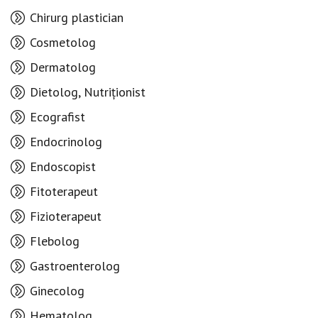
Chirurg plastician
Cosmetolog
Dermatolog
Dietolog, Nutriționist
Ecografist
Endocrinolog
Endoscopist
Fitoterapeut
Fizioterapeut
Flebolog
Gastroenterolog
Ginecolog
Hematolog