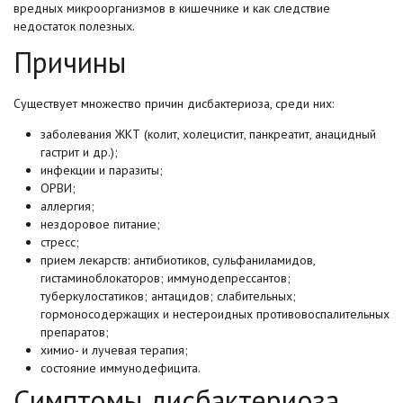
вредных микроорганизмов в кишечнике и как следствие
недостаток полезных.
Причины
Существует множество причин дисбактериоза, среди них:
заболевания ЖКТ (колит, холецистит, панкреатит, анацидный
гастрит и др.);
инфекции и паразиты;
ОРВИ;
аллергия;
нездоровое питание;
стресс;
прием лекарств: антибиотиков, сульфаниламидов,
гистаминоблокаторов; иммунодепрессантов;
туберкулостатиков; антацидов; слабительных;
гормоносодержащих и нестероидных противовоспалительных
препаратов;
химио- и лучевая терапия;
состояние иммунодефицита.
Симптомы дисбактериоза