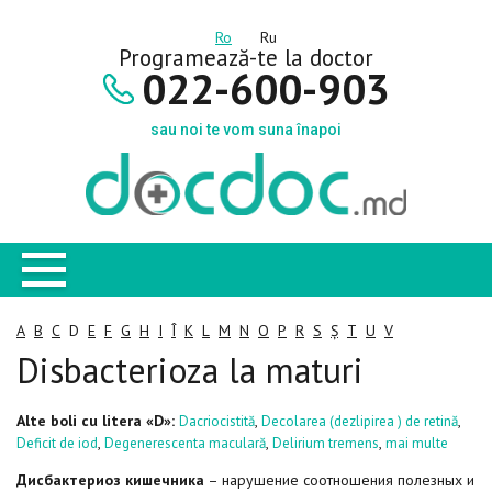
Ro
Ru
Programează-te la doctor
022-600-903
sau noi te vom suna înapoi
A
B
C
D
E
F
G
H
I
Î
K
L
M
N
O
P
R
S
Ș
T
U
V
Disbacterioza la maturi
Alte boli cu litera «D»:
,
,
Dacriocistită
Decolarea (dezlipirea ) de retină
,
,
,
Deficit de iod
Degenerescenta maculară
Delirium tremens
mai multe
Дисбактериоз кишечника
– нарушение соотношения полезных и