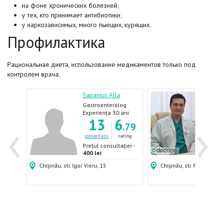
на фоне хронических болезней;
у тех, кто принимает антибиотики;
у наркозависимых, много пьющих, курящих.
Профилактика
Рациональная диета, использование медикаментов только под
контролем врача.
Sapaniuc Alla
Bour
Gastroenterolog
Chiru
og
Proc
ani
Experiența 30 ani
Expe
‹
›
7
13
6
Gast
.60
.79
Endo
ating
comentarii
rating
come
ției -
Prețul consultației -
Prețu
400 lei
980 
Chișinău, str. Igor Vieru, 15
Chișinău, str. Puskin, 