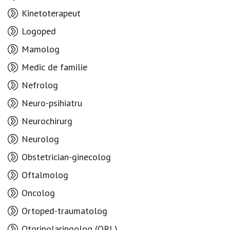
Kinetoterapeut
Logoped
Mamolog
Medic de familie
Nefrolog
Neuro-psihiatru
Neurochirurg
Neurolog
Obstetrician-ginecolog
Oftalmolog
Oncolog
Ortoped-traumatolog
Otorinolaringolog (ORL)