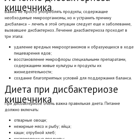
кишечника
Важно не просто употреблять продукты, содержащие
необходимые микроорганизмы, но и устранить причину
дисбаланса – лечить в этой ситуации следует еще и заболевание,
вызвавшее дисбактериоз. Лечение диасбактериоза проходит в
три этапа:
удаление вредных микроорганизмов и образующихся в ходе
пищеварения ядов;
восстановление микрофлоры специальными препаратами,
содержащими живые культуры и продукты их
жизнедеятельности;
создание благоприятных условий для поддержания баланса.
Диета при дисбактериозе
кишечника
При дисбактериозе очень важна правильная диета. Питание
должно включать:
отварные овощи;
нежирные мясо и рыбу; яйца;
каши; отрубной хлеб;
кисломолочные продукты;