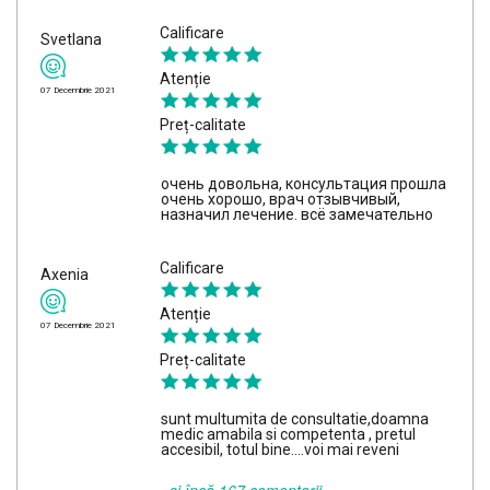
Calificare
Svetlana
Atenție
07 Decembrie 2021
Preț-calitate
очень довольна, консультация прошла
очень хорошо, врач отзывчивый,
назначил лечение. всё замечательно
Calificare
Axenia
Atenție
07 Decembrie 2021
Preț-calitate
sunt multumita de consultatie,doamna
medic amabila si competenta , pretul
accesibil, totul bine....voi mai reveni