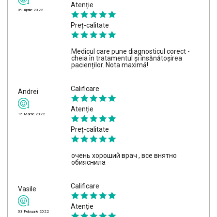
Atenție
09 Aprilie 2022
Preț-calitate
Medicul care pune diagnosticul corect -
cheia în tratamentul și însănătoșirea
pacienților. Nota maximă!
Calificare
Andrei
Atenție
15 Martie 2022
Preț-calitate
очень хороший врач , все внятно
обияснила
Calificare
Vasile
Atenție
03 Februarie 2022