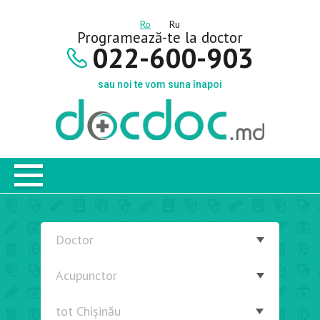
Ro
Ru
Programează-te la doctor
022-600-903
sau noi te vom suna înapoi