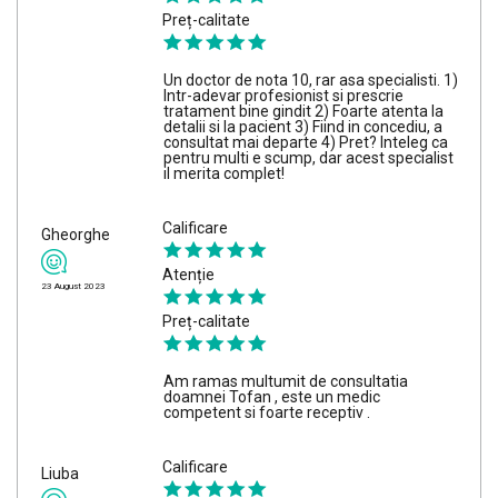
Preț-calitate
Un doctor de nota 10, rar asa specialisti. 1)
Intr-adevar profesionist si prescrie
tratament bine gindit 2) Foarte atenta la
detalii si la pacient 3) Fiind in concediu, a
consultat mai departe 4) Pret? Inteleg ca
pentru multi e scump, dar acest specialist
il merita complet!
Calificare
Gheorghe
Atenție
23 August 2023
Preț-calitate
Am ramas multumit de consultatia
doamnei Tofan , este un medic
competent si foarte receptiv .
Calificare
Liuba