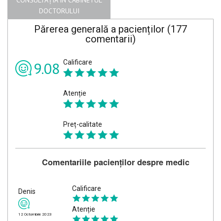
CONSULTAȚIA ÎN CABINETUL
DOCTORULUI
Părerea generală a pacienților (177
comentarii)
Calificare
9.08
Atenție
Preț-calitate
Comentariile pacienților despre medic
Calificare
Denis
Atenție
12 Octombrie 2023