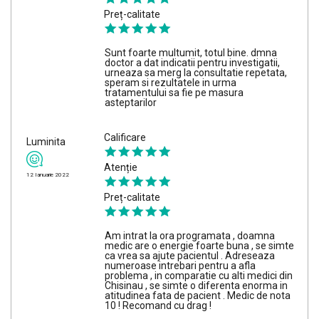
Preț-calitate
Sunt foarte multumit, totul bine. dmna
doctor a dat indicatii pentru investigatii,
urneaza sa merg la consultatie repetata,
speram si rezultatele in urma
tratamentului sa fie pe masura
asteptarilor
Calificare
Luminita
Atenție
12 Ianuarie 2022
Preț-calitate
Am intrat la ora programata , doamna
medic are o energie foarte buna , se simte
ca vrea sa ajute pacientul . Adreseaza
numeroase intrebari pentru a afla
problema , in comparatie cu alti medici din
Chisinau , se simte o diferenta enorma in
atitudinea fata de pacient . Medic de nota
10 ! Recomand cu drag !