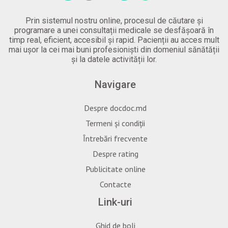
Prin sistemul nostru online, procesul de căutare și
programare a unei consultații medicale se desfășoară în
timp real, eficient, accesibil și rapid. Pacienții au acces mult
mai ușor la cei mai buni profesioniști din domeniul sănătății
și la datele activității lor.
Navigare
Despre docdoc.md
Termeni și condiții
Întrebări frecvente
Despre rating
Publicitate online
Contacte
Link-uri
Ghid de boli