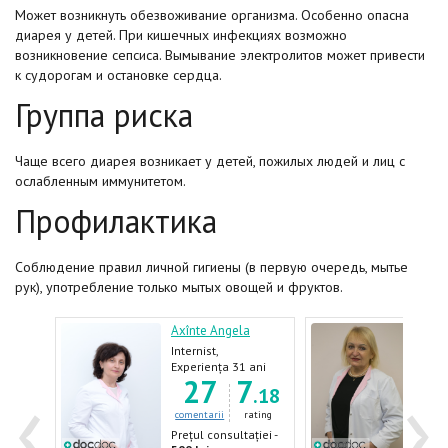
Может возникнуть обезвоживание организма. Особенно опасна
диарея у детей. При кишечных инфекциях возможно
возникновение сепсиса. Вымывание электролитов может привести
к судорогам и остановке сердца.
Группа риска
Чаще всего диарея возникает у детей, пожилых людей и лиц с
ослабленным иммунитетом.
Профилактика
Соблюдение правил личной гигиены (в первую очередь, мытье
рук), употребление только мытых овощей и фруктов.
Axînte Angela
Iliad
og
Internist,
Gast
Gastroenterolog
ani
Experiența 31 ani
Expe
‹
›
6
27
7
.79
.18
ating
comentarii
rating
come
ției -
Prețul consultației -
Prețu