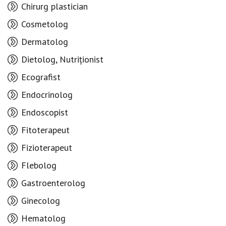
Chirurg plastician
Cosmetolog
Dermatolog
Dietolog, Nutriționist
Ecografist
Endocrinolog
Endoscopist
Fitoterapeut
Fizioterapeut
Flebolog
Gastroenterolog
Ginecolog
Hematolog