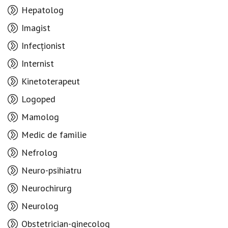
Hepatolog
Imagist
Infecționist
Internist
Kinetoterapeut
Logoped
Mamolog
Medic de familie
Nefrolog
Neuro-psihiatru
Neurochirurg
Neurolog
Obstetrician-ginecolog