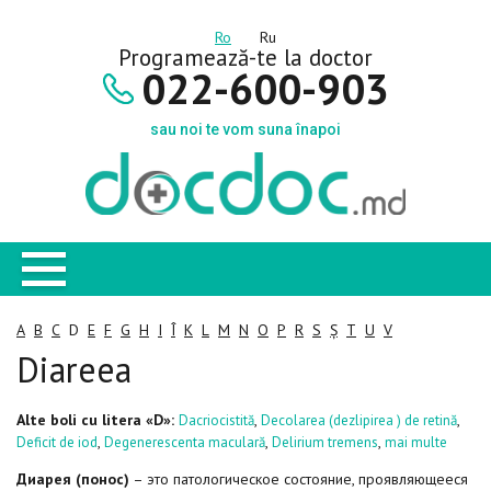
Ro
Ru
Programează-te la doctor
022-600-903
sau noi te vom suna înapoi
A
B
C
D
E
F
G
H
I
Î
K
L
M
N
O
P
R
S
Ș
T
U
V
Diareea
Alte boli cu litera «D»:
,
,
Dacriocistită
Decolarea (dezlipirea ) de retină
,
,
,
Deficit de iod
Degenerescenta maculară
Delirium tremens
mai multe
Диарея (понос)
– это патологическое состояние, проявляющееся