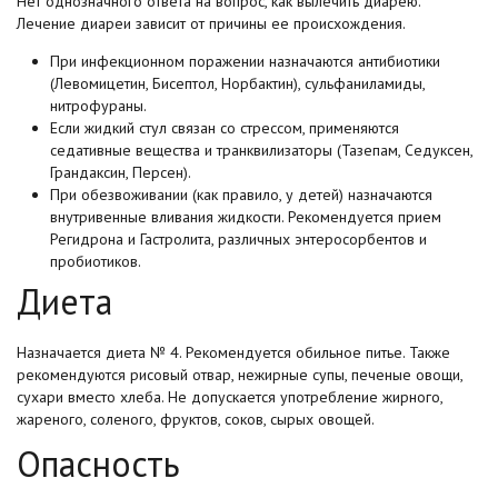
Нет однозначного ответа на вопрос, как вылечить диарею.
Лечение диареи зависит от причины ее происхождения.
При инфекционном поражении назначаются антибиотики
(Левомицетин, Бисептол, Норбактин), сульфаниламиды,
нитрофураны.
Если жидкий стул связан со стрессом, применяются
седативные вещества и транквилизаторы (Тазепам, Седуксен,
Грандаксин, Персен).
При обезвоживании (как правило, у детей) назначаются
внутривенные вливания жидкости. Рекомендуется прием
Регидрона и Гастролита, различных энтеросорбентов и
пробиотиков.
Диета
Назначается диета № 4. Рекомендуется обильное питье. Также
рекомендуются рисовый отвар, нежирные супы, печеные овощи,
сухари вместо хлеба. Не допускается употребление жирного,
жареного, соленого, фруктов, соков, сырых овощей.
Опасность