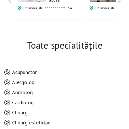
500 lei
500 
Chisinau, str. Independenței, 54
Chisinau, str. Indepen
Toate specialitățile
Acupunctor
Alergolog
Androlog
Cardiolog
Chirurg
Chirurg estetician