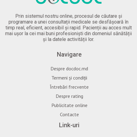
Prin sistemul nostru online, procesul de căutare și
programare a unei consultații medicale se desfășoară în
timp real, eficient, accesibil și rapid. Pacienții au acces mult
mai ușor la cei mai buni profesioniști din domeniul sănătății
și la datele activității lor.
Navigare
Despre docdoc.md
Termeni și condiții
Întrebări frecvente
Despre rating
Publicitate online
Contacte
Link-uri