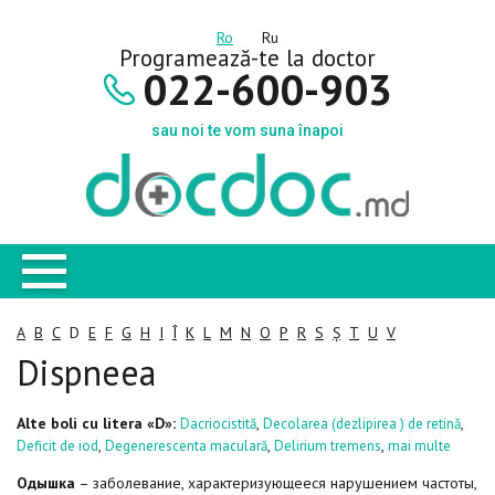
Ro
Ru
Programează-te la doctor
022-600-903
sau noi te vom suna înapoi
A
B
C
D
E
F
G
H
I
Î
K
L
M
N
O
P
R
S
Ș
T
U
V
Dispneea
Alte boli cu litera «D»:
,
,
Dacriocistită
Decolarea (dezlipirea ) de retină
,
,
,
Deficit de iod
Degenerescenta maculară
Delirium tremens
mai multe
Одышка
– заболевание, характеризующееся нарушением частоты,