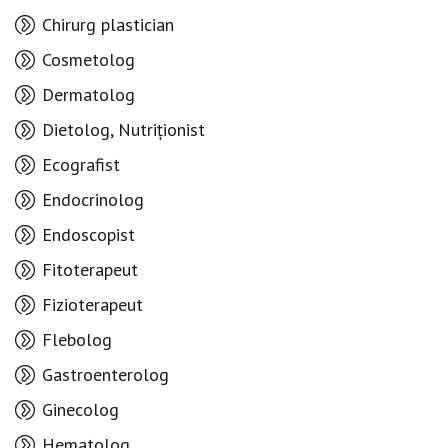
Chirurg plastician
Cosmetolog
Dermatolog
Dietolog, Nutriționist
Ecografist
Endocrinolog
Endoscopist
Fitoterapeut
Fizioterapeut
Flebolog
Gastroenterolog
Ginecolog
Hematolog