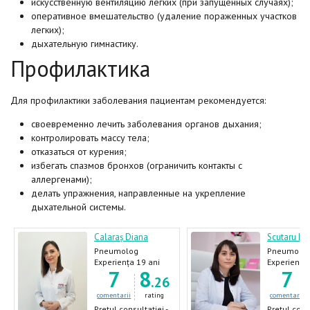
искусственную вентиляцию легких (при запущенных случаях);
оперативное вмешательство (удаление пораженных участков
легких);
дыхательную гимнастику.
Профилактика
Для профилактики заболевания пациентам рекомендуется:
своевременно лечить заболевания органов дыхания;
контролировать массу тела;
отказаться от курения;
избегать спазмов бронхов (ограничить контакты с
аллергенами);
делать упражнения, направленные на укрепление
дыхательной системы.
Calaraș Diana
Scutaru Eu
Pneumolog
Pneumolo
Experiența 19 ani
Experiența 
7
8
7
.26
comentarii
rating
comentarii
Prețul consultației -
Prețul consu