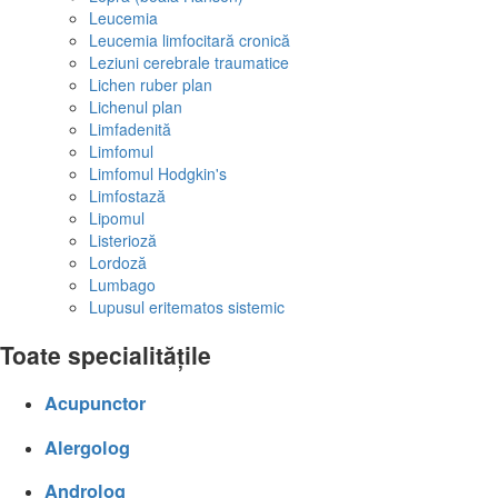
Leucemia
Leucemia limfocitară cronică
Leziuni cerebrale traumatice
Lichen ruber plan
Lichenul plan
Limfadenită
Limfomul
Limfomul Hodgkin's
Limfostază
Lipomul
Listerioză
Lordoză
Lumbago
Lupusul eritematos sistemic
Toate specialitățile
Acupunctor
Alergolog
Androlog