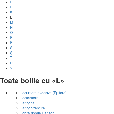
I
Î
K
L
M
N
O
P
R
S
Ș
T
U
V
Toate bolile cu «L»
Lacrimare excesiva (Epifora)
Lactostasis
Laringită
Laringotraheită
Lepra (boala Hansen)