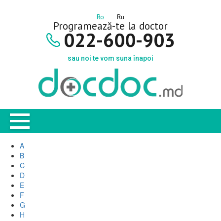
Ro
Ru
Programează-te la doctor
022-600-903
sau noi te vom suna înapoi
A
B
C
D
E
F
G
H