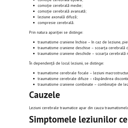
comoție cerebrală medie;
comoție cerebrală avansată;
leziune axonală difuză;
compresie cerebrală.
Prin natura apariției se distinge:
traumatisme craniene închise – în caz de leziune, piel
traumatisme craniene deschise – scoarța cerebrală d
traumatisme craniene deschide – scoarța cerebrală n
În dependență de locul leziunii, se distinge:
traumatisme cerebrale focale – leziuni macrostructur
traumatisme cerebrale difuze – răspândirea discontinu
traumatisme craniene combinate – combinație de leziu
Cauzele
Leziuni cerebrale traumatice apar din cauza traumatismelor
Simptomele leziunilor ce