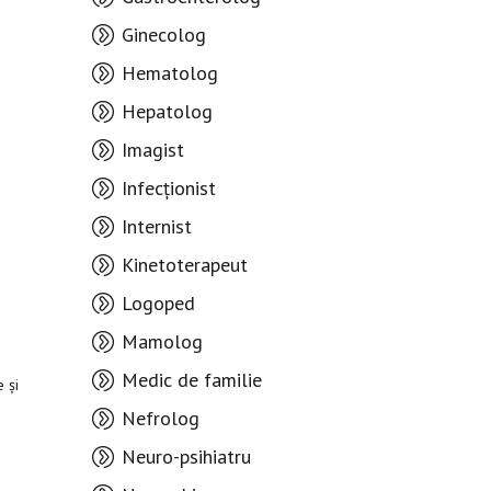
Ginecolog
Hematolog
Hepatolog
Imagist
Infecționist
Internist
Kinetoterapeut
Logoped
Mamolog
Medic de familie
 și
Nefrolog
Neuro-psihiatru