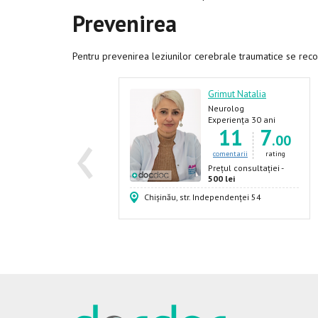
Prevenirea
Pentru prevenirea leziunilor cerebrale traumatice se reco
evenco Igor
Grimut Natalia
eurochirurg,
Neurolog
‹
eurolog, Neurolog-
xperiența 35 ani
Experiența 30 ani
365
7
11
7
ediatru
.39
.00
comentarii
rating
comentarii
rating
rețul consultației -
Prețul consultației -
00 lei
500 lei
ea cel Batrin 13/2
Chișinău, str. Independenței 54