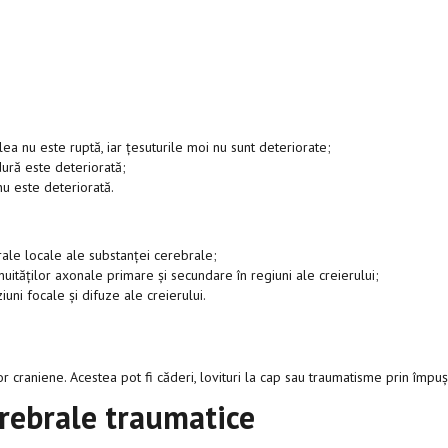
ea nu este ruptă, iar țesuturile moi nu sunt deteriorate;
ură este deteriorată;
u este deteriorată.
ale locale ale substanței cerebrale;
ităților axonale primare și secundare în regiuni ale creierului;
ni focale și difuze ale creierului.
 craniene. Acestea pot fi căderi, lovituri la cap sau traumatisme prin împu
rebrale traumatice