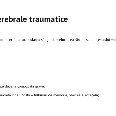
erebrale traumatice
iorat cerebral, acumularea sângelui, prelucrarea rănilor, sutura țesutului mo
;
ate duce la complicații grave:
rioadă îndelungată – tulburări de memorie, oboseală, amețeli);