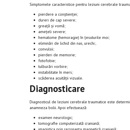
Simptomele caracteristice pentru leziuni cerebrale traum
pierdere a conștienței;
dureri de cap severe;
greață și vomă;
amețeli severe;
hematome (hemoragie) în țesuturile moi;
eliminări de lichid din nas, urechi;.
convulsii;
pierderi de memorie;
fotofobie;
tulburări vorbire;
instabilitate în mers;
scăderea acuității vizuale.
Diagnosticare
Diagnosticul de leziuni cerebrale traumatice este determi
anamneza bolii. Apoi efectuează:
examen neurologic;
tomografie computerizată craniană;
imagistica prin rezonanța magnetică craniană;