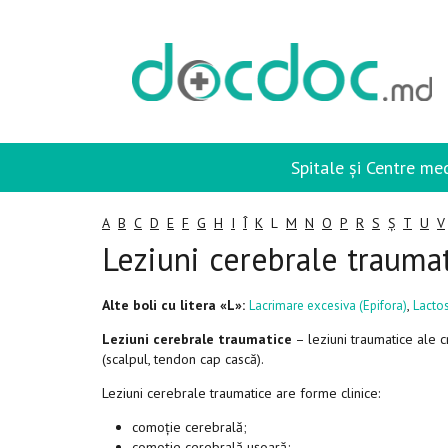
Spitale și Centre me
A
B
C
D
E
F
G
H
I
Î
K
L
M
N
O
P
R
S
Ș
T
U
V
Leziuni cerebrale trauma
Alte boli cu litera «L»:
,
Lacrimare excesiva (Epifora)
Lacto
Leziuni
cerebrale
traumatice
– leziuni traumatice ale cr
(scalpul, tendon cap cască).
Leziuni cerebrale traumatice are forme clinice:
comoție cerebrală;
comoție cerebrală ușoară;