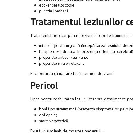
eco-encefaloscopie;
puncție lombară.
Tratamentul leziunilor c
Tratamentul necesar pentru leziuni cerebrale traumatice:
intervenție chirurgicală (îndepărtarea țesutului deter
terapie deshidratată (în prezența edemului cerebral)
preparate anticonvulsivante;
preparate micro-relaxare.
Recuperarea clinică are loc în termen de 2 ani.
Pericol
Lipsa pentru reabilitarea leziunii cerebrale traumatice po
boală posttraumatică (prezența simptomelor pe o pe
epilepsie;
stare vegetativă.
Există un risc înalt de moartea pacientului.