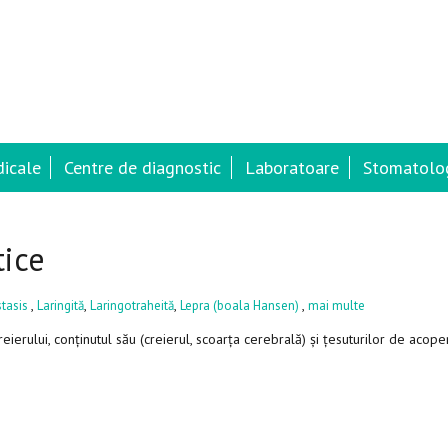
dicale
Centre de diagnostic
Laboratoare
Stomatolog
tice
,
,
,
,
stasis
Laringită
Laringotraheită
Lepra (boala Hansen)
mai multe
eierului, conținutul său (creierul, scoarța cerebrală) și țesuturilor de acope