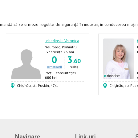
mandă să se urmeze regulile de siguranță în industrii, în conducerea mașini
Lebedinskii Veronica
Neurolog, Psihiatru
Experiența 26 ani
0
3
.60
comentarii
rating
Prețul consultației -
600 lei
Chișinău, str. Puskin, 47/1
Chișinău, str. Pus
Navigare
Link-uri