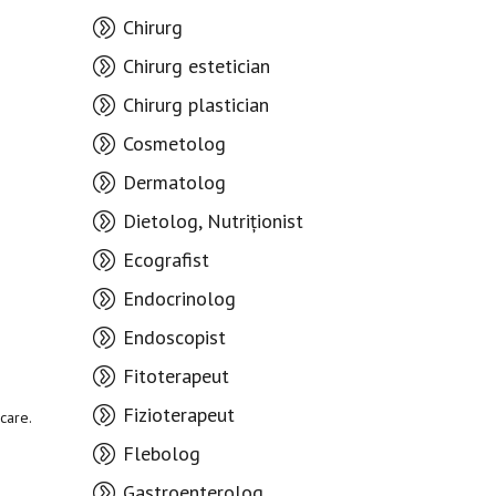
Chirurg
Chirurg estetician
Chirurg plastician
Cosmetolog
Dermatolog
Dietolog, Nutriționist
Ecografist
Endocrinolog
Endoscopist
Fitoterapeut
Fizioterapeut
șcare.
Flebolog
Gastroenterolog