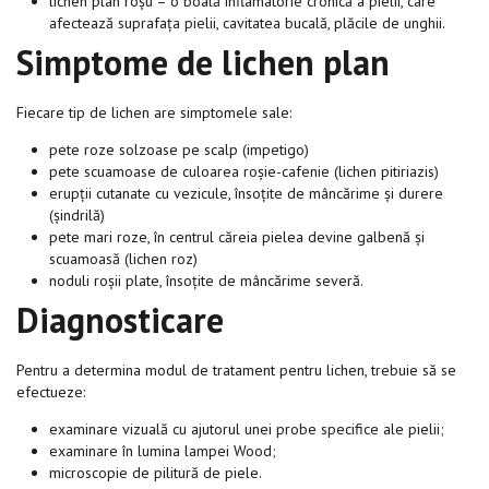
lichen plan roșu – o boală inflamatorie cronică a pielii, care
afectează suprafața pielii, cavitatea bucală, plăcile de unghii.
Simptome de lichen plan
Fiecare tip de lichen are simptomele sale:
pete roze solzoase pe scalp (impetigo)
pete scuamoase de culoarea roșie-cafenie (lichen pitiriazis)
erupții cutanate cu vezicule, însoțite de mâncărime și durere
(șindrilă)
pete mari roze, în centrul căreia pielea devine galbenă și
scuamoasă (lichen roz)
noduli roșii plate, însoțite de mâncărime severă.
Diagnosticare
Pentru a determina modul de tratament pentru lichen, trebuie să se
efectueze:
examinare vizuală cu ajutorul unei probe specifice ale pielii;
examinare în lumina lampei Wood;
microscopie de pilitură de piele.