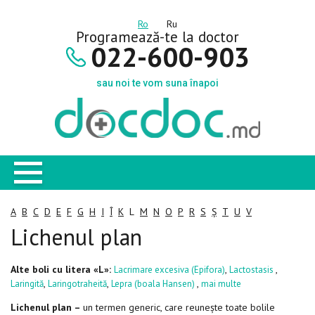
Ro
Ru
Programează-te la doctor
022-600-903
sau noi te vom suna înapoi
A
B
C
D
E
F
G
H
I
Î
K
L
M
N
O
P
R
S
Ș
T
U
V
Lichenul plan
Alte boli cu litera «L»:
,
,
Lacrimare excesiva (Epifora)
Lactostasis
,
,
,
Laringită
Laringotraheită
Lepra (boala Hansen)
mai multe
Lichenul plan –
un termen generic, care reunește toate bolile