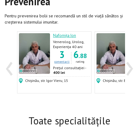
Prevenirea
Pentru prevenirea bolii se recomandă un stil de viață sănătos și
creșterea sistemului imunitar.
Nafornița Ion
Nafo
Venerolog, Urolog,
Vene
Dermatolog,
Derm
ani
Experiența 40 ani
Expe
‹
›
7
3
6
2
Androlog
Andr
.06
.88
ating
comentarii
rating
come
ției -
Prețul consultației -
Prețu
400 lei
400 
Chișinău, str. Igor Vieru, 15
Chișinău, str. Burebista
Toate specialitățile