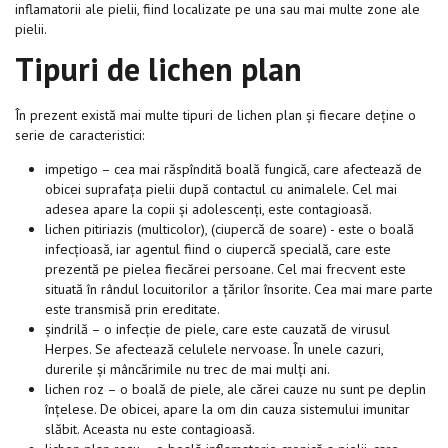
inflamatorii ale pielii, fiind localizate pe una sau mai multe zone ale
pielii.
Tipuri de lichen plan
În prezent există mai multe tipuri de lichen plan și fiecare deține o
serie de caracteristici:
impetigo – cea mai răspîndită boală fungică, care afectează de
obicei suprafața pielii după contactul cu animalele. Cel mai
adesea apare la copii și adolescenți, este contagioasă.
lichen pitiriazis (multicolor), (ciupercă de soare) - este o boală
infecțioasă, iar agentul fiind o ciupercă specială, care este
prezentă pe pielea fiecărei persoane. Cel mai frecvent este
situată în rândul locuitorilor a țărilor însorite. Cea mai mare parte
este transmisă prin ereditate.
șindrilă – o infecție de piele, care este cauzată de virusul
Herpes. Se afectează celulele nervoase. În unele cazuri,
durerile și mâncărimile nu trec de mai mulți ani.
lichen roz – o boală de piele, ale cărei cauze nu sunt pe deplin
înțelese. De obicei, apare la om din cauza sistemului imunitar
slăbit. Aceasta nu este contagioasă.