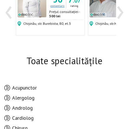
‹
›
.17
.07
ating
comentarii
rating
come
ției -
Prețul consultației -
Prețu
500 lei
500 
Chișinău, str. Burebista, 80, et.3
Chișinău, str.Mircea c
Toate specialitățile
Acupunctor
Alergolog
Androlog
Cardiolog
Chirurg