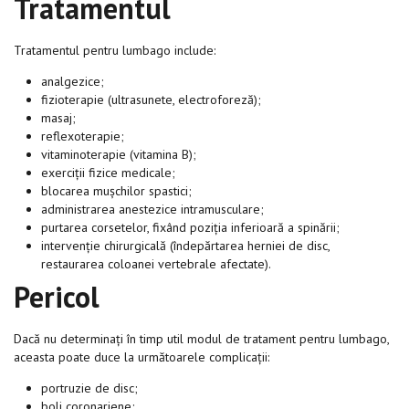
Tratamentul
Tratamentul pentru lumbago include:
analgezice;
fizioterapie (ultrasunete, electroforeză);
masaj;
reflexoterapie;
vitaminoterapie (vitamina B);
exerciții fizice medicale;
blocarea mușchilor spastici;
administrarea anestezice intramusculare;
purtarea corsetelor, fixând poziția inferioară a spinării;
intervenție chirurgicală (îndepărtarea herniei de disc,
restaurarea coloanei vertebrale afectate).
Pericol
Dacă nu determinați în timp util modul de tratament pentru lumbago,
aceasta poate duce la următoarele complicații:
portruzie de disc;
boli coronariene;