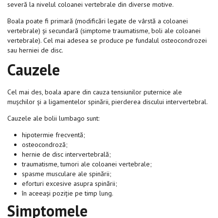
severă la nivelul coloanei vertebrale din diverse motive.
Boala poate fi primară (modificări legate de vârstă a coloanei
vertebrale) și secundară (simptome traumatisme, boli ale coloanei
vertebrale). Cel mai adesea se produce pe fundalul osteocondrozei
sau herniei de disc.
Cauzele
Cel mai des, boala apare din cauza tensiunilor puternice ale
mușchilor și a ligamentelor spinării, pierderea discului intervertebral.
Cauzele ale bolii lumbago sunt:
hipotermie frecventă;
osteocondroză;
hernie de disc intervertebrală;
traumatisme, tumori ale coloanei vertebrale;
spasme musculare ale spinării;
eforturi excesive asupra spinării;
în aceeași poziție pe timp lung.
Simptomele