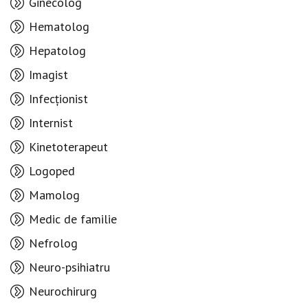
Ginecolog
Hematolog
Hepatolog
Imagist
Infecționist
Internist
Kinetoterapeut
Logoped
Mamolog
Medic de familie
Nefrolog
Neuro-psihiatru
Neurochirurg