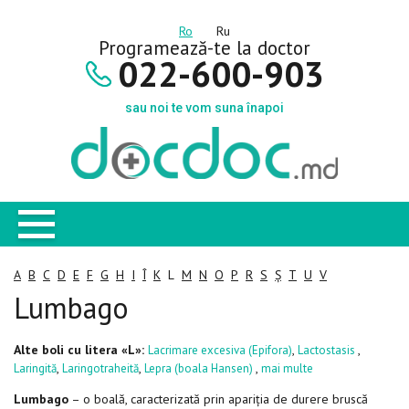
Ro
Ru
Programează-te la doctor
022-600-903
sau noi te vom suna înapoi
A
B
C
D
E
F
G
H
I
Î
K
L
M
N
O
P
R
S
Ș
T
U
V
Lumbago
Alte boli cu litera «L»:
,
,
Lacrimare excesiva (Epifora)
Lactostasis
,
,
,
Laringită
Laringotraheită
Lepra (boala Hansen)
mai multe
Lumbago
– o boală, caracterizată prin apariția de durere bruscă