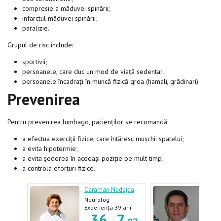
compresie a măduvei spinării;
infarctul măduvei spinării;
paralizie.
Grupul de risc include:
sportivii;
persoanele, care duc un mod de viață sedentar;
persoanele încadrați în muncă fizică grea (hamali, grădinari).
Prevenirea
Pentru prevenirea lumbago, pacienților se recomandă:
a efectua exerciții fizice, care întăresc mușchii spatelui;
a evita hipotermie;
a evita șederea în aceeași poziție pe mult timp;
a controla eforturi fizice.
Caraman Nadejda
Reve
re,
Neurolog
Neur
Neur
ani
Experiența 39 ani
Expe
7
36
7
3
pedi