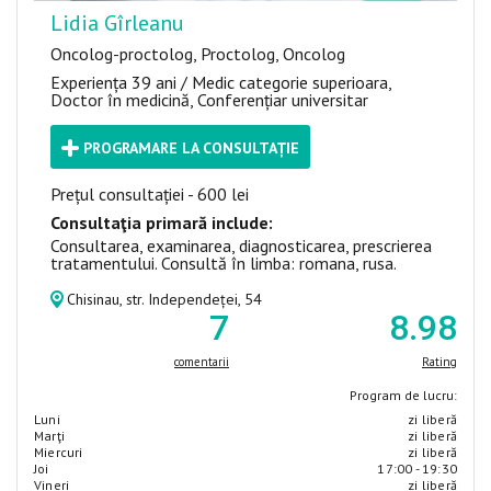
Lidia Gîrleanu
Oncolog-proctolog, Proctolog, Oncolog
Experiența 39 ani / Medic categorie superioara,
Doctor în medicină, Conferențiar universitar
PROGRAMARE LA CONSULTAȚIE
Prețul consultației - 600 lei
Consultaţia primară include:
Consultarea, examinarea, diagnosticarea, prescrierea
tratamentului. Consultă în limba: romana, rusa.
Chisinau, str. Independeței, 54
7
8
.98
comentarii
Rating
Program de lucru:
Luni
zi liberă
Marţi
zi liberă
Miercuri
zi liberă
Joi
17:00 - 19:30
Vineri
zi liberă