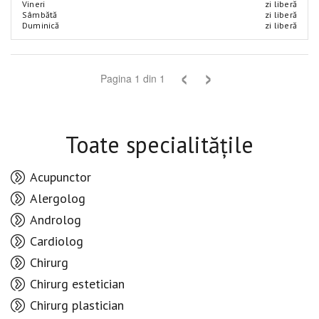
Vineri
zi liberă
Sâmbătă
zi liberă
Duminică
zi liberă
‹
›
Pagina
1
din
1
Toate specialitățile
Acupunctor
Alergolog
Androlog
Cardiolog
Chirurg
Chirurg estetician
Chirurg plastician