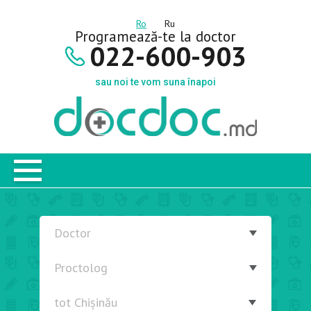
Ro
Ru
Programează-te la doctor
022-600-903
sau noi te vom suna înapoi