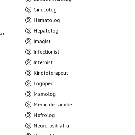
Ginecolog
Hematolog
Hepatolog
я с
Imagist
Infecționist
Internist
Kinetoterapeut
Logoped
Mamolog
Medic de familie
Nefrolog
Neuro-psihiatru