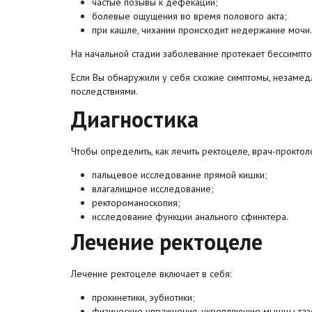
частые позывы к дефекации;
болевые ощущения во время полового акта;
при кашле, чихании происходит недержание мочи.
На начальной стадии заболевание протекает бессимпто
Если Вы обнаружили у себя схожие симптомы, незамедл
последствиями.
Диагностика
Чтобы определить, как лечить ректоцеле, врач-проктол
пальцевое исследование прямой кишки;
влагалищное исследование;
ректороманоскопия;
исследование функции анального сфинктера.
Лечение ректоцеле
Лечение ректоцеле включает в себя:
прокинетики, эубиотики;
физические упражнения, укрепляющие мышцы таз