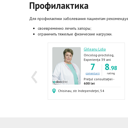
Профилактика
Для профилактики заболевания пациентам рекомендуе
своевременно лечить запоры;
ограничить тяжелые физические нагрузки.
our Alin
Gîrleanu Lidia
hirurg, Flebolog,
Oncolog-proctolog,
‹
roctolog,
Proctolog, Oncolog
xperiența 39 ani
Experiența 39 ani
23
9
7
8
astroenterolog,
.64
.98
ndocrinolog
comentarii
rating
comentarii
rating
rețul consultației -
Prețul consultației -
80 lei
600 lei
in, 47/1
Chisinau, str. Independeței, 54