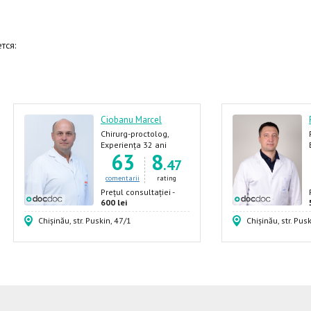
тся:
Ciobanu Marcel
Chirurg-proctolog,
Proctolog, Oncolog-
Experiența 32 ani
63
8
proctolog, Oncolog
.47
comentarii
rating
Prețul consultației -
600 lei
Chișinău, str. Puskin, 47/1
Chișinău, str. Pus