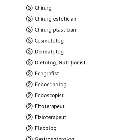
Chirurg
Chirurg estetician
Chirurg plastician
Cosmetolog
Dermatolog
Dietolog, Nutriționist
Ecografist
Endocrinolog
Endoscopist
Fitoterapeut
Fizioterapeut
Flebolog
Gastroenterolog