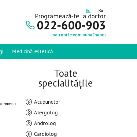
Ro
Ru
Programează-te la doctor
022-600-903
sau noi te vom suna înapoi
ii
Medicină estetică
Toate
specialitățile
Acupunctor
двержены
Alergolog
Androlog
Cardiolog