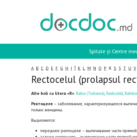
Spitale și Centre me
A
B
C
D
E
F
G
H
I
Î
K
L
M
N
O
P
R
S
Ș
T
U
V
Rectocelul (prolapsul rec
Alte boli cu litera «R»:
,
,
Rabia (Turbarea)
Radiculită
Rahiti
Ректоцеле
– заболевание, характеризующееся выпяч
только женщины.
Выделяются:
переднее ректоцеле – выпячивание части прямой 
заднее ректоцеле – выпячивание части прямой ки