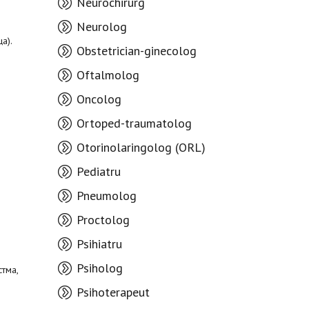
Neurochirurg
Neurolog
а).
Obstetrician-ginecolog
Oftalmolog
Oncolog
Ortoped-traumatolog
Otorinolaringolog (ORL)
Pediatru
Pneumolog
Proctolog
Psihiatru
Psiholog
тма,
Psihoterapeut