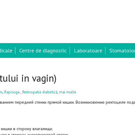
dicale
Centre de diagnostic
Laboratoare
Stomatolog
tului in vagin)
,
,
,
sm
Rapciuga
Retinopatia diabetică
mai multe
иванием передней стенки прямой кишки. Возникновению ректоцеле по
кишки в сторону влагалища;
шки в сторону анокопчиковой связки.