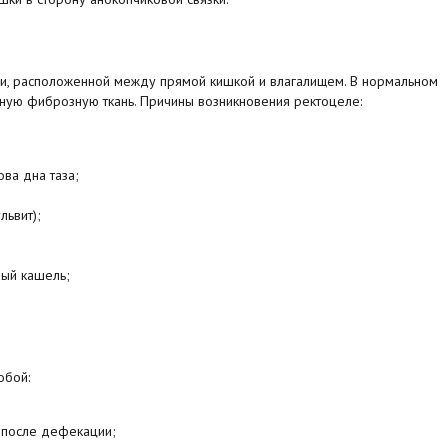
ии, расположенной между прямой кишкой и влагалищем. В нормальном
тную фиброзную ткань. Причины возникновения ректоцеле:
ва дна таза;
львит);
ый кашель;
обой:
 после дефекации;