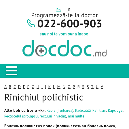
Ro
Ru
Programează-te la doctor
022-600-903
sau noi te vom suna înapoi
A
B
C
D
E
F
G
H
I
Î
K
L
M
N
O
P
R
S
Ș
T
U
V
Rinichiul polichistic
Alte boli cu litera «R»:
,
,
,
,
Rabia (Turbarea)
Radiculită
Rahitism
Rapciuga
,
Rectocelul (prolapsul rectului in vagin)
mai multe
Болезнь
поликистоз почек (поликистозная болезнь почек,