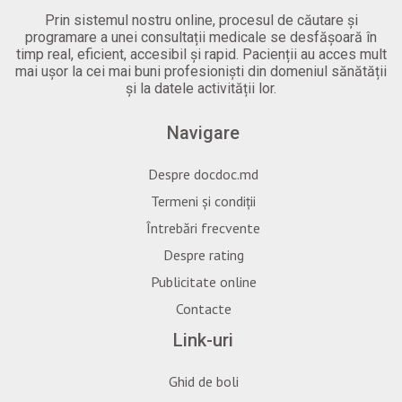
Prin sistemul nostru online, procesul de căutare și
programare a unei consultații medicale se desfășoară în
timp real, eficient, accesibil și rapid. Pacienții au acces mult
mai ușor la cei mai buni profesioniști din domeniul sănătății
și la datele activității lor.
Navigare
Despre docdoc.md
Termeni și condiții
Întrebări frecvente
Despre rating
Publicitate online
Contacte
Link-uri
Ghid de boli