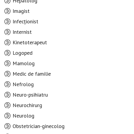
Hepatolog
Imagist
Infecționist
Internist
Kinetoterapeut
Logoped
Mamolog
Medic de familie
Nefrolog
Neuro-psihiatru
Neurochirurg
Neurolog
Obstetrician-ginecolog