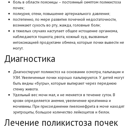
боль в области поясницы – постоянный симптом поликистоза
почек;
полиурия, отеки, повышение артериального давления;
постепенно, по мере развития почечной недостаточности,
возникают сухость во рту, жажда, головные боли;
в тяжелых случаях наступает общее истощение организма,
наблюдаются тошнота, рвота, кожный зуд, вызванные
интоксикацией продуктами обмена, которые почки вывести не
могут.
Диагностика
Диагностируют поликистоз на основании осмотра, пальпации и
УЗИ. Увеличенные почки хорошо пальпируются. У детей могут
быть видны «бугры», которые выпирают через переднюю
стенку живота.
Удельный вес мочи мал, и не меняется в течение суток. В
крови определяется анемия, увеличение креатинина и
мочевины. При присоединении пиелонефрита в моче находят
эритроциты, большое количество лейкоцитов и белок.
Лечение поликистоза почек