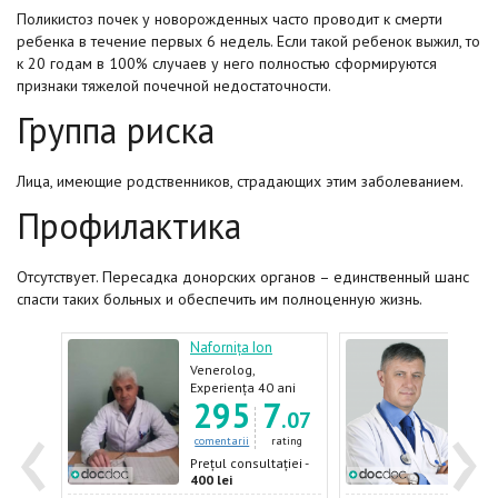
Поликистоз почек у новорожденных часто проводит к смерти
ребенка в течение первых 6 недель. Если такой ребенок выжил, то
к 20 годам в 100% случаев у него полностью сформируются
признаки тяжелой почечной недостаточности.
Группа риска
Лица, имеющие родственников, страдающих этим заболеванием.
Профилактика
Отсутствует. Пересадка донорских органов – единственный шанс
спасти таких больных и обеспечить им полноценную жизнь.
ie
Nafornița Ion
Opre
Venerolog,
Urol
Dermatolog,
ani
Experiența 40 ani
Expe
‹
›
7
295
7
1
Androlog, Urolog
.97
.07
ating
comentarii
rating
come
ției -
Prețul consultației -
Prețu
400 lei
600 