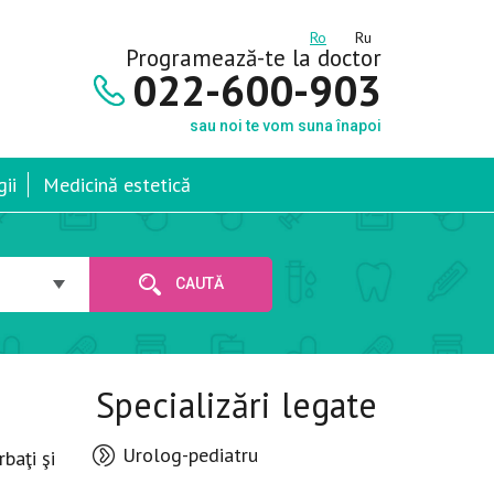
Ro
Ru
Programează-te la doctor
022-600-903
sau noi te vom suna înapoi
ii
Medicină estetică
CAUTĂ
Specializări legate
Urolog-pediatru
baţi şi