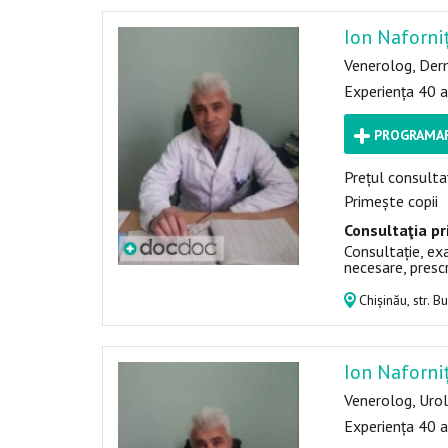
Ion Naforni
Venerolog, Der
Experiența 40 a
PROGRAMAR
Prețul consultaț
Primește copii
Consultaţia pr
Consultație, exa
necesare, presc
Chișinău, str. B
Ion Naforni
Venerolog, Uro
Experiența 40 a