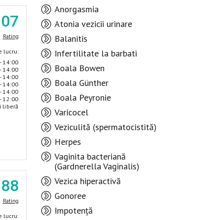
Anorgasmia
.07
Atonia vezicii urinare
Balanitis
Rating
Infertilitate la barbati
 lucru:
- 14:00
Boala Bowen
- 14:00
- 14:00
Boala Günther
- 14:00
- 14:00
Boala Peyronie
- 12:00
i liberă
Varicocel
Veziculită (spermatocistită)
Herpes
Vaginita bacteriană
(Gardnerella Vaginalis)
Vezica hiperactivă
.88
Gonoree
Rating
Impotență
 lucru: