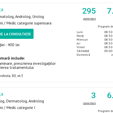
ța
295
7
matolog, Androlog, Urolog
comentarii
ni / Medic categorie superioara
Program de
Luni
08:30 
E LA CONSULTAȚIE
Marţi
08:30 
Miercuri
08:30 
Joi
08:30 
iei - 400 lei
Vineri
08:30 
Sâmbătă
09:00 
Duminică
z
imară include:
minare, prescrierea investigațiilor
rierea tratamentului.
urebista, 80, et.3
ța
3
6
log, Dermatolog, Androlog
comentarii
ni / Medic categorie I
Program de