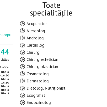
Toate
i
specialitățile
Acupunctor
Alergolog
u copii
Androlog
Cardiolog
.44
Chirurg
Chirurg estetician
Rating
Chirurg plastician
 lucru:
i liberă
Cosmetolog
- 16:30
i liberă
Dermatolog
- 16:30
i liberă
Dietolog, Nutriționist
i liberă
i liberă
Ecografist
Endocrinolog