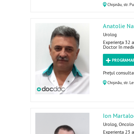
Chișinău, str. P
Anatolie Na
Urolog
Experiența 32 a
Doctor în medi
PROGRAMAR
Prețul consultaț
Chișinău, str. L
Ion Martalo
Urolog, Oncolo
Experiența 23 a