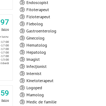
Endoscopist
Fitoterapeut
Fizioterapeut
.97
Flebolog
Rating
Gastroenterolog
 lucru:
Ginecolog
- 17:00
Hematolog
- 17:00
- 17:00
Hepatolog
- 17:00
- 17:00
Imagist
- 13:00
i liberă
Infecționist
Internist
Kinetoterapeut
Logoped
.59
Mamolog
Rating
Medic de familie