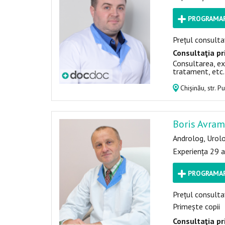
PROGRAMAR
Prețul consultaț
Consultaţia pr
Consultarea, ex
tratament, etc.
Chișinău, str. P
Boris Avra
Androlog, Urol
Experiența 29 a
PROGRAMAR
Prețul consultaț
Primește copii
Consultaţia pr