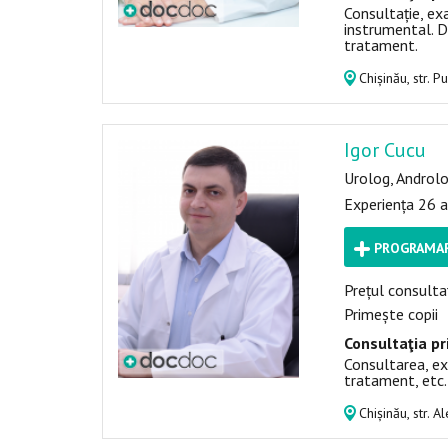
Consultație, ex
instrumental. D
tratament.
Chișinău, str. P
Igor Cucu
Urolog, Androl
Experiența 26 a
PROGRAMAR
Prețul consultaț
Primește copii
Consultaţia pr
Consultarea, ex
tratament, etc.
Chișinău, str. 