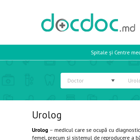
Spitale și Centre me
Urolog
Urolog
– medicul care se ocupă cu diagnosticul
femei, precum şi sistemul de reproducere a bă