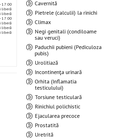
Cavernită
- 17:00
i liberă
Pietrele (calculii) la rinichi
i liberă
- 17:00
Climax
i liberă
i liberă
Negi genitali (condiloame
i liberă
sau veruci)
Paduchii pubieni (Pediculoza
pubis)
Urolitiază
Incontinenţa urinară
Orhita (Inflamatia
testiculului)
Torsiune testiculară
Rinichiul polichistic
Ejacularea precoce
Prostatită
Uretrită