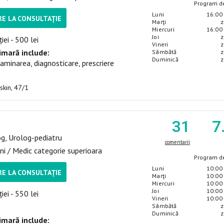
Program de
Luni
16:00 
E LA CONSULTAȚIE
Marţi
z
Miercuri
16:00 
Joi
z
iei - 500 lei
Vineri
z
imară include:
Sâmbătă
z
Duminică
z
aminarea, diagnosticare, prescriere
uskin, 47/1
m
31
7
og, Urolog-pediatru
comentarii
ni / Medic categorie superioara
Program de
Luni
10:00 
E LA CONSULTAȚIE
Marţi
10:00 
Miercuri
10:00 
Joi
10:00 
iei - 550 lei
Vineri
10:00 
Sâmbătă
z
Duminică
z
imară include: