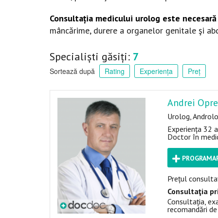
Consultația medicului urolog este necesară 
mâncărime, durere a organelor genitale şi abd
Specialiști găsiți:
7
Sortează după
Rating
Experiența
Preț
Andrei Opr
Urolog, Androl
Experiența 32 a
Doctor în medic
PROGRAMAR
Prețul consultaț
Consultaţia pr
Consultația, ex
recomandări de