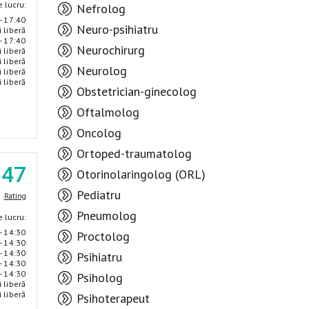
 lucru:
Nefrolog
- 17:40
Neuro-psihiatru
i liberă
- 17:40
Neurochirurg
i liberă
i liberă
Neurolog
i liberă
i liberă
Obstetrician-ginecolog
Oftalmolog
Oncolog
Ortoped-traumatolog
.47
Otorinolaringolog (ORL)
Pediatru
Rating
Pneumolog
 lucru:
- 14:30
Proctolog
- 14:30
- 14:30
Psihiatru
- 14:30
- 14:30
Psiholog
i liberă
i liberă
Psihoterapeut