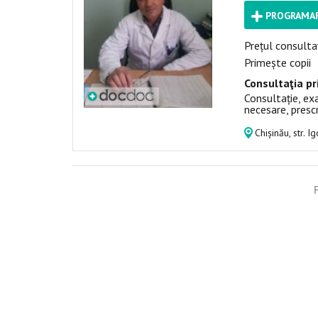
PROGRAMAR
Prețul consultaț
Primește copii
Consultaţia pr
Consultație, exa
necesare, presc
Chișinău, str. I