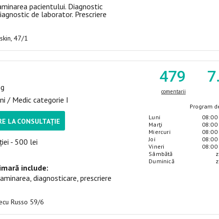
aminarea pacientului. Diagnostic
iagnostic de laborator. Prescriere
uskin, 47/1
479
7
og
comentarii
ni / Medic categorie I
Program de
Luni
08:00 
E LA CONSULTAȚIE
Marţi
08:00 
Miercuri
08:00 
Joi
08:00 
iei - 500 lei
Vineri
08:00 
Sâmbătă
z
Duminică
z
imară include:
aminarea, diagnosticare, prescriere
Alecu Russo 59/6