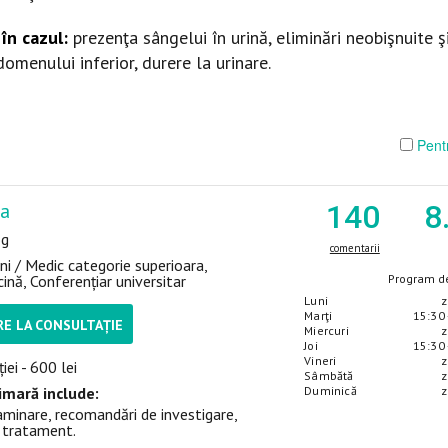
în cazul:
prezenţa sângelui în urină, eliminări neobişnuite ş
omenului inferior, durere la urinare.
Pentr
ea
140
8
og
comentarii
ni / Medic categorie superioara,
ină, Conferențiar universitar
Program de
Luni
z
Marţi
15:30 
E LA CONSULTAȚIE
Miercuri
z
Joi
15:30 
Vineri
z
iei - 600 lei
Sâmbătă
z
imară include:
Duminică
z
aminare, recomandări de investigare,
 tratament.