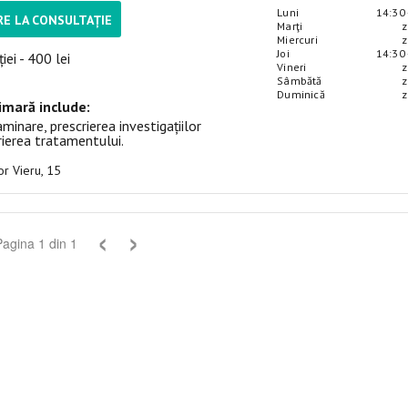
Luni
14:30 
E LA CONSULTAȚIE
Marţi
z
Miercuri
z
Joi
14:30 
iei - 400 lei
Vineri
z
Sâmbătă
z
Duminică
z
imară include:
minare, prescrierea investigațiilor
rierea tratamentului.
gor Vieru, 15
‹
›
Pagina
1
din
1