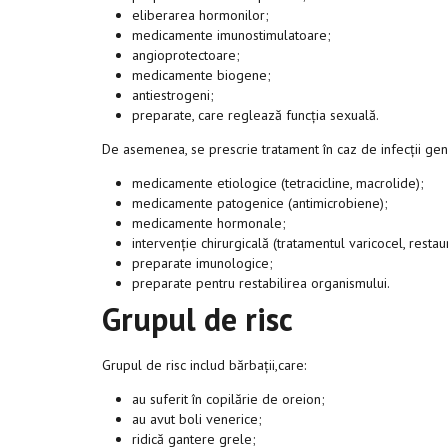
eliberarea hormonilor;
medicamente imunostimulatoare;
angioprotectoare;
medicamente biogene;
antiestrogeni;
preparate, care reglează funcția sexuală.
De asemenea, se prescrie tratament în caz de infecții gen
medicamente etiologice (tetracicline, macrolide);
medicamente patogenice (antimicrobiene);
medicamente hormonale;
intervenție chirurgicală (tratamentul varicocel, resta
preparate imunologice;
preparate pentru restabilirea organismului.
Grupul de risc
Grupul de risc includ bărbații,care:
au suferit în copilărie de oreion;
au avut boli venerice;
ridică gantere grele;