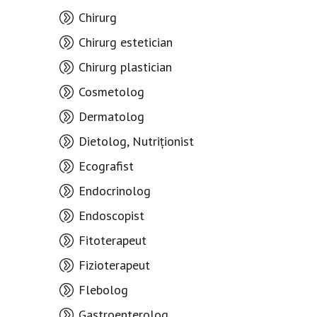
Chirurg
Chirurg estetician
Chirurg plastician
Cosmetolog
Dermatolog
Dietolog, Nutriționist
Ecografist
Endocrinolog
Endoscopist
Fitoterapeut
Fizioterapeut
Flebolog
Gastroenterolog