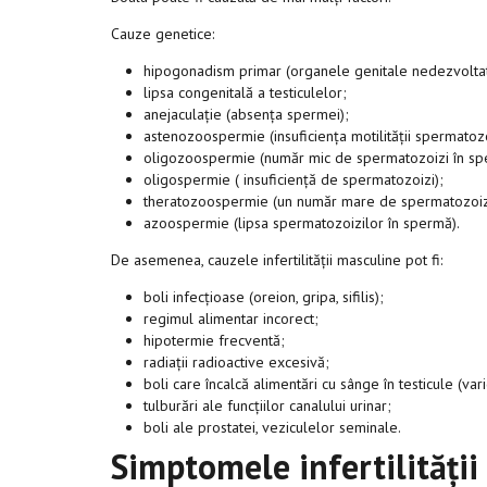
Cauze genetice:
hipogonadism primar (organele genitale nedezvolta
lipsa congenitală a testiculelor;
anejaculație (absența spermei);
astenozoospermie (insuficiența motilității spermatozo
oligozoospermie (număr mic de spermatozoizi în sp
oligospermie ( insuficiență de spermatozoizi);
theratozoospermie (un număr mare de spermatozoizi
azoospermie (lipsa spermatozoizilor în spermă).
De asemenea, cauzele infertilității masculine pot fi:
boli infecțioase (oreion, gripa, sifilis);
regimul alimentar incorect;
hipotermie frecventă;
radiații radioactive excesivă;
boli care încalcă alimentări cu sânge în testicule (vari
tulburări ale funcțiilor canalului urinar;
boli ale prostatei, veziculelor seminale.
Simptomele infertilități