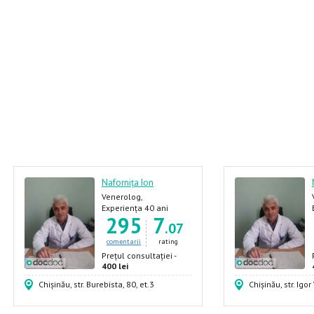
Nafornița Ion
Venerolog,
Dermatolog, Androlog,
Experiența 40 ani
295
7
Urolog
.07
comentarii
rating
Prețul consultației -
400 lei
Chișinău, str. Burebista, 80, et.3
Chișinău, str. Igor