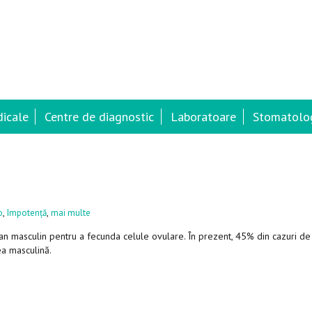
dicale
Centre de diagnostic
Laboratoare
Stomatolog
,
,
o
Impotență
mai multe
n masculin pentru a fecunda celule ovulare. În prezent, 45% din cazuri de
ea masculină.