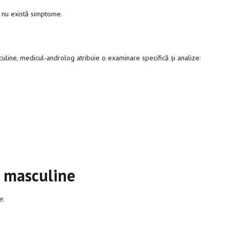
ă" nu există simptome.
culine, medicul-androlog atribuie o examinare specifică și analize:
i masculine
de: