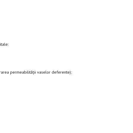
itale:
urarea permeabilității vaselor deferente);