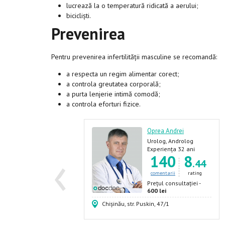
lucrează la o temperatură ridicată a aerului;
bicicliști.
Prevenirea
Pentru prevenirea infertilității masculine se recomandă:
a respecta un regim alimentar corect;
a controla greutatea corporală;
a purta lenjerie intimă comodă;
a controla eforturi fizice.
ucu Igor
Oprea Andrei
rolog, Androlog
Urolog, Androlog
‹
xperiența 26 ani
Experiența 32 ani
479
7
140
8
.10
.44
comentarii
rating
comentarii
rating
rețul consultației -
Prețul consultației -
00 lei
600 lei
cu Russo 59/6
Chișinău, str. Puskin, 47/1