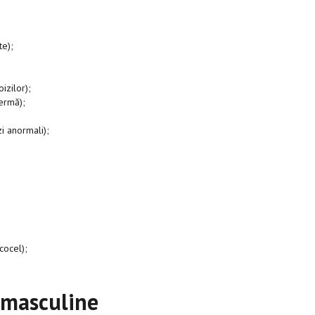
te);
izilor);
ermă);
 anormali);
cocel);
i masculine