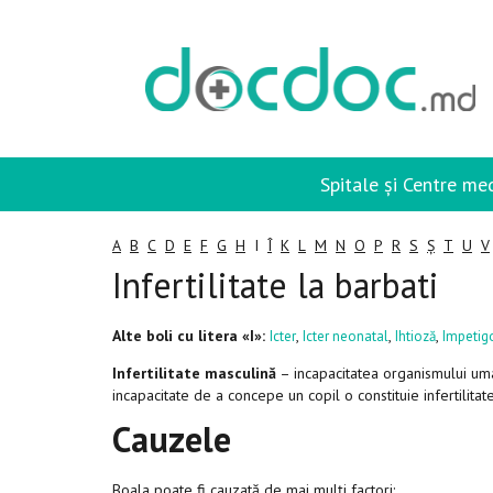
Spitale și Centre me
A
B
C
D
E
F
G
H
I
Î
K
L
M
N
O
P
R
S
Ș
T
U
V
Infertilitate la barbati
Alte boli cu litera «I»:
,
,
,
Icter
Icter neonatal
Ihtioză
Impetig
Infertilitate masculină
– incapacitatea organismului uma
incapacitate de a concepe un copil o constituie infertilitat
Cauzele
Boala poate fi cauzată de mai mulți factori: