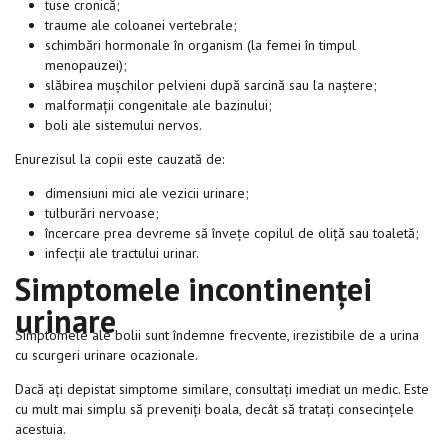
tuse cronică;
traume ale coloanei vertebrale;
schimbări hormonale în organism (la femei în timpul
menopauzei);
slăbirea mușchilor pelvieni după sarcină sau la naștere;
malformații congenitale ale bazinului;
boli ale sistemului nervos.
Enurezisul la copii este cauzată de:
dimensiuni mici ale vezicii urinare;
tulburări nervoase;
încercare prea devreme să învețe copilul de oliță sau toaletă;
infecții ale tractului urinar.
Simptomele incontinenței
urinare
Simptomele ale bolii sunt îndemne frecvente, irezistibile de a urina
cu scurgeri urinare ocazionale.
Dacă ați depistat simptome similare, consultați imediat un medic. Este
cu mult mai simplu să preveniți boala, decât să tratați consecințele
acestuia.