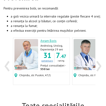
Pentru prevenirea bolii, se recomandă:
a goli vezica urinară la intervale regulate (peste fiecare 4 ore);
a renunța la alcool și băuturi, ce conțin cofeină;
a renunța la fumat;
a efectua exerciții pentru întărirea mușchilor pelvieni.
Avram Boris
Opre
og-
Androlog, Urolog,
Urol
Urolog-pediatru
ani
Experiența 29 ani
Expe
‹
›
7
31
7
1
.59
.47
ating
comentarii
rating
come
ției -
Prețul consultației -
Prețu
550 lei
600 
Chișinău, str. Puskin, 47/1
Chișinău, str. Puskin, 
Toate specialitățile