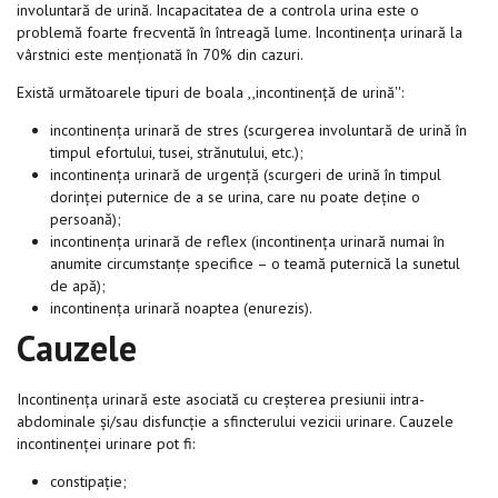
involuntară de urină. Incapacitatea de a controla urina este o
problemă foarte frecventă în întreagă lume. Incontinența urinară la
vârstnici este menționată în 70% din cazuri.
Există următoarele tipuri de boala ,,incontinență de urină'':
incontinența urinară de stres (scurgerea involuntară de urină în
timpul efortului, tusei, strănutului, etc.);
incontinența urinară de urgență (scurgeri de urină în timpul
dorinței puternice de a se urina, care nu poate deține o
persoană);
incontinența urinară de reflex (incontinența urinară numai în
anumite circumstanțe specifice – o teamă puternică la sunetul
de apă);
incontinența urinară noaptea (enurezis).
Cauzele
Incontinența urinară este asociată cu creșterea presiunii intra-
abdominale și/sau disfuncție a sfincterului vezicii urinare. Cauzele
incontinenței urinare pot fi:
constipație;