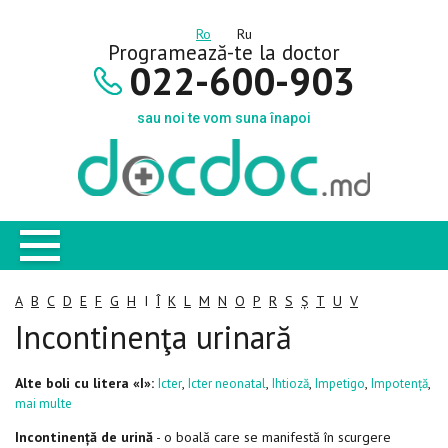
Ro
Ru
Programează-te la doctor
022-600-903
sau noi te vom suna înapoi
A
B
C
D
E
F
G
H
I
Î
K
L
M
N
O
P
R
S
Ș
T
U
V
Incontinenţa urinară
Alte boli cu litera «I»:
,
,
,
,
,
Icter
Icter neonatal
Ihtioză
Impetigo
Impotență
mai multe
Incontinență de urină
- o boală care se manifestă în scurgere