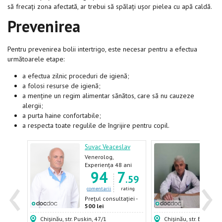
să frecați zona afectată, ar trebui să spălați ușor pielea cu apă caldă.
Prevenirea
Pentru prevenirea bolii intertrigo, este necesar pentru a efectua
următoarele etape:
a efectua zilnic proceduri de igienă;
a folosi resurse de igienă;
a menține un regim alimentar sănătos, care să nu cauzeze
alergii;
a purta haine confortabile;
a respecta toate regulile de îngrijire pentru copil.
Suvac Veaceslav
Nafo
log,
Venerolog,
Vene
Dermatolog
Derm
ani
Experiența 48 ani
Expe
‹
›
6
94
7
2
Andr
.88
.59
ating
comentarii
rating
come
ției -
Prețul consultației -
Prețu
500 lei
400 
Chișinău, str. Puskin, 47/1
Chișinău, str. Burebista