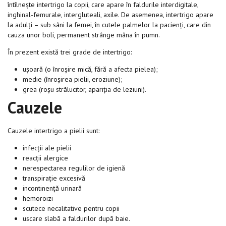
întîlnește intertrigo la copii, care apare în faldurile interdigitale,
inghinal-femurale, intergluteali, axile. De asemenea, intertrigo apare
la adulți – sub sâni la femei, în cutele palmelor la pacienți, care din
cauza unor boli, permanent strânge mâna în pumn.
În prezent există trei grade de intertrigo:
ușoară (o înroșire mică, fără a afecta pielea);
medie (înroșirea pielii, eroziune);
grea (roșu strălucitor, apariția de leziuni).
Cauzele
Cauzele intertrigo a pielii sunt:
infecții ale pielii
reacții alergice
nerespectarea regulilor de igienă
transpirație excesivă
incontinență urinară
hemoroizi
scutece necalitative pentru copii
uscare slabă a faldurilor după baie.