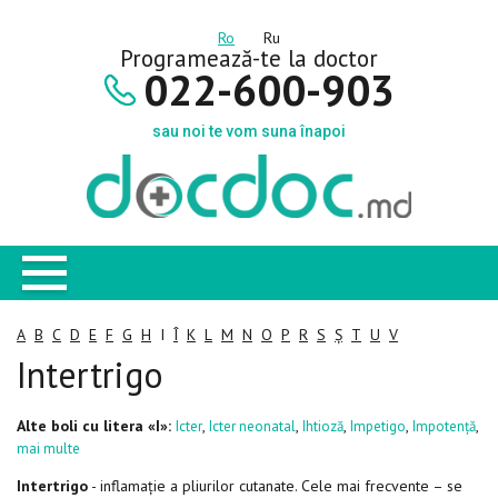
Ro
Ru
Programează-te la doctor
022-600-903
sau noi te vom suna înapoi
A
B
C
D
E
F
G
H
I
Î
K
L
M
N
O
P
R
S
Ș
T
U
V
Intertrigo
Alte boli cu litera «I»:
,
,
,
,
,
Icter
Icter neonatal
Ihtioză
Impetigo
Impotență
mai multe
Intertrigo
- inflamație a pliurilor cutanate. Cele mai frecvente – se