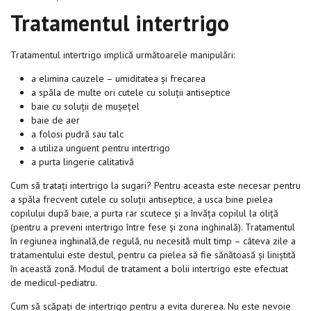
Tratamentul intertrigo
Tratamentul intertrigo implică următoarele manipulări:
a elimina cauzele – umiditatea și frecarea
a spăla de multe ori cutele cu soluții antiseptice
baie cu soluții de mușețel
baie de aer
a folosi pudră sau talc
a utiliza unguent pentru intertrigo
a purta lingerie calitativă
Cum să tratați intertrigo la sugari? Pentru aceasta este necesar pentru
a spăla frecvent cutele cu soluții antiseptice, a usca bine pielea
copilului după baie, a purta rar scutece și a învăța copilul la oliță
(pentru a preveni intertrigo între fese și zona inghinală). Tratamentul
în regiunea inghinală,de regulă, nu necesită mult timp – câteva zile a
tratamentului este destul, pentru ca pielea să fie sănătoasă și liniștită
în această zonă. Modul de tratament a bolii intertrigo este efectuat
de medicul-pediatru.
Cum să scăpați de intertrigo pentru a evita durerea. Nu este nevoie