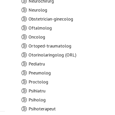
Neurochirurg
Neurolog
Obstetrician-ginecolog
Oftalmolog
Oncolog
Ortoped-traumatolog
Otorinolaringolog (ORL)
Pediatru
Pneumolog
Proctolog
Psihiatru
Psiholog
Psihoterapeut