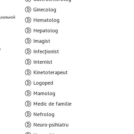
Ginecolog
циальной
Hematolog
Hepatolog
Imagist
я
Infecționist
Internist
Kinetoterapeut
Logoped
Mamolog
Medic de familie
Nefrolog
Neuro-psihiatru