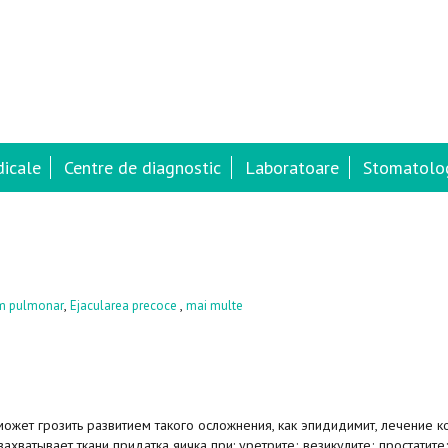
dicale
Centre de diagnostic
Laboratoare
Stomatolog
,
,
m pulmonar
Ejacularea precoce
mai multe
жет грозить развитием такого осложнения, как эпидидимит, лечение к
захватывает ткани придатка яичка при: уретрите; везикулите; простатите