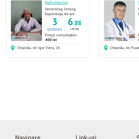
Nafornița Ion
Venerolog, Urolog,
Dermatolog, Androlog
Experiența 40 ani
3
6
.88
comentarii
rating
Prețul consultației -
400 lei
Chișinău, str. Igor Vieru, 15
Chișinău, str. Pus
Navigare
Link-uri