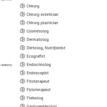
Chirurg
Chirurg estetician
Chirurg plastician
Cosmetolog
Dermatolog
Dietolog, Nutriționist
Ecografist
Endocrinolog
 живота.
Endoscopist
Fitoterapeut
Fizioterapeut
Flebolog
Gastroenterolog