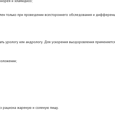
онорея и хламидиоз;
влен только при проведении всестороннего обследования и дифферен
дать урологу или андрологу. Для ускорения выздоровления применяетс
положении;
из рациона жареную и соленую пищу.