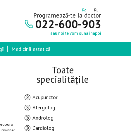
Ro
Ru
Programează-te la doctor
022-600-903
sau noi te vom suna înapoi
ii
Medicină estetică
Toate
specialitățile
Acupunctor
Alergolog
Androlog
оторого
Cardiolog
; гриппе;