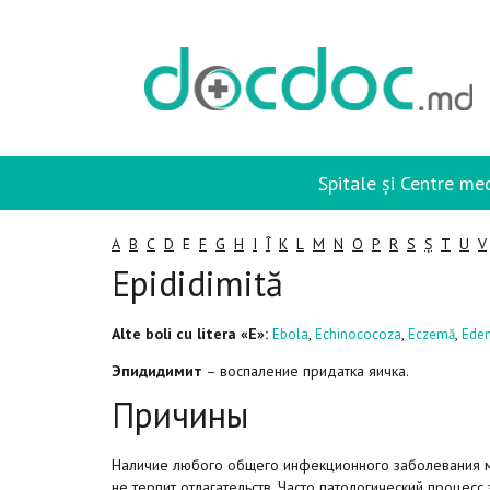
Spitale și Centre me
A
B
C
D
E
F
G
H
I
Î
K
L
M
N
O
P
R
S
Ș
T
U
V
Epididimită
Alte boli cu litera «E»:
,
,
,
Ebola
Echinococoza
Eczemă
Ede
Эпидидимит
– воспаление придатка яичка.
Причины
Наличие любого общего инфекционного заболевания мо
не терпит отлагательств. Часто патологический процесс 