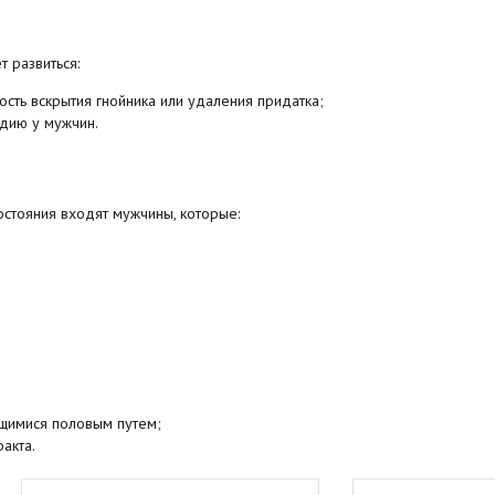
 развиться:
сть вскрытия гнойника или удаления придатка;
дию у мужчин.
остояния входят мужчины, которые:
щимися половым путем;
акта.