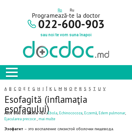
Ro
Ru
Programează-te la doctor
022-600-903
sau noi te vom suna înapoi
A
B
C
D
E
F
G
H
I
Î
K
L
M
N
O
P
R
S
Ș
T
U
V
Esofagită (inflamaţia
esofagului)
Alte boli cu litera «E»:
,
,
,
,
Ebola
Echinococoza
Eczemă
Edem pulmonar
,
Ejacularea precoce
mai multe
Эзофагит
– это воспаление слизистой оболочки пищевода.