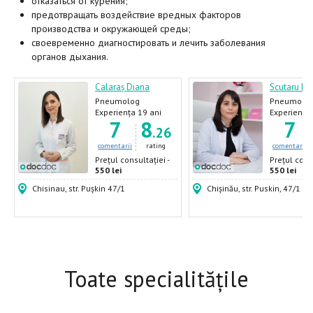
отказаться от курения;
предотвращать воздействие вредных факторов
производства и окружающей среды;
своевременно диагностировать и лечить заболевания
органов дыхания.
Calaraș Diana
Scutaru Eu
Pneumolog
Pneumolo
Experiența 19 ani
Experiența 
7
8
7
.26
comentarii
rating
comentarii
Prețul consultației -
Prețul consu
550 lei
550 lei
Chisinau, str. Pușkin 47/1
Chișinău, str. Puskin, 47/1
Toate specialitățile