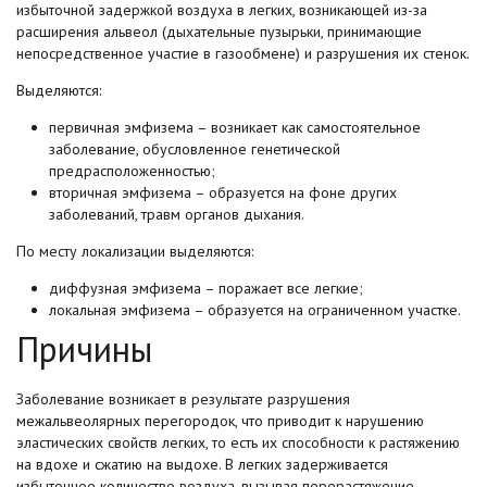
избыточной задержкой воздуха в легких, возникающей из-за
расширения альвеол (дыхательные пузырьки, принимающие
непосредственное участие в газообмене) и разрушения их стенок.
Выделяются:
первичная эмфизема – возникает как самостоятельное
заболевание, обусловленное генетической
предрасположенностью;
вторичная эмфизема – образуется на фоне других
заболеваний, травм органов дыхания.
По месту локализации выделяются:
диффузная эмфизема – поражает все легкие;
локальная эмфизема – образуется на ограниченном участке.
Причины
Заболевание возникает в результате разрушения
межальвеолярных перегородок, что приводит к нарушению
эластических свойств легких, то есть их способности к растяжению
на вдохе и сжатию на выдохе. В легких задерживается
избыточное количество воздуха, вызывая перерастяжение