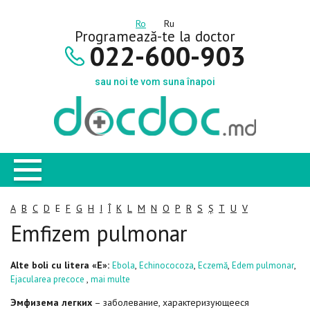
Ro
Ru
Programează-te la doctor
022-600-903
sau noi te vom suna înapoi
A
B
C
D
E
F
G
H
I
Î
K
L
M
N
O
P
R
S
Ș
T
U
V
Emfizem pulmonar
Alte boli cu litera «E»:
,
,
,
,
Ebola
Echinococoza
Eczemă
Edem pulmonar
,
Ejacularea precoce
mai multe
Эмфизема легких
– заболевание, характеризующееся