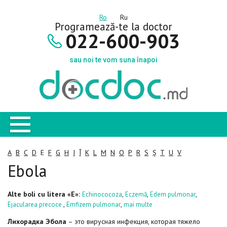
Ro
Ru
Programează-te la doctor
022-600-903
sau noi te vom suna înapoi
A
B
C
D
E
F
G
H
I
Î
K
L
M
N
O
P
R
S
Ș
T
U
V
Ebola
Alte boli cu litera «E»:
,
,
,
Echinococoza
Eczemă
Edem pulmonar
,
,
Ejacularea precoce
Emfizem pulmonar
mai multe
Лихорадка Эбола
– это вирусная инфекция, которая тяжело