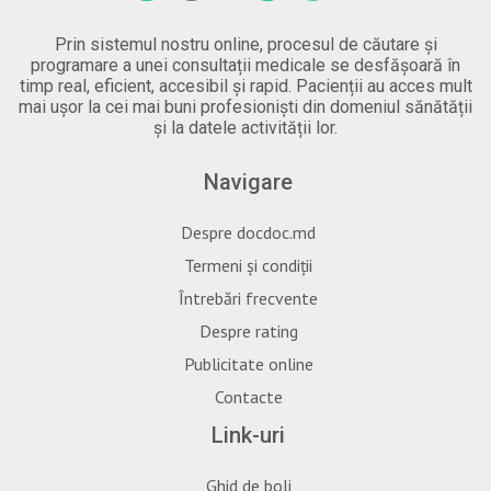
Prin sistemul nostru online, procesul de căutare și
programare a unei consultații medicale se desfășoară în
timp real, eficient, accesibil și rapid. Pacienții au acces mult
mai ușor la cei mai buni profesioniști din domeniul sănătății
și la datele activității lor.
Navigare
Despre docdoc.md
Termeni și condiții
Întrebări frecvente
Despre rating
Publicitate online
Contacte
Link-uri
Ghid de boli