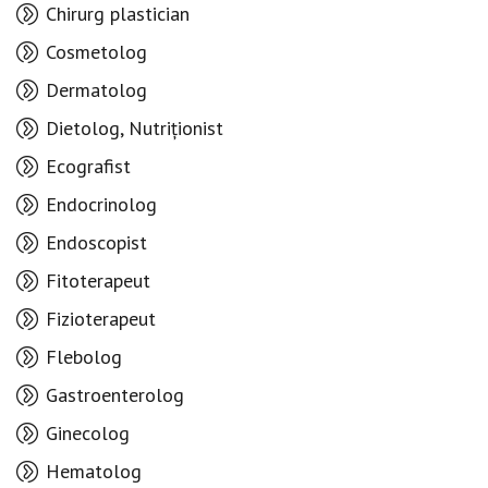
Chirurg plastician
Cosmetolog
Dermatolog
Dietolog, Nutriționist
Ecografist
Endocrinolog
Endoscopist
Fitoterapeut
Fizioterapeut
Flebolog
Gastroenterolog
Ginecolog
Hematolog