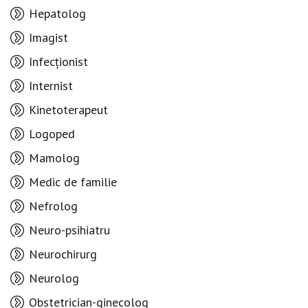
Hepatolog
Imagist
Infecționist
Internist
Kinetoterapeut
Logoped
Mamolog
Medic de familie
Nefrolog
Neuro-psihiatru
Neurochirurg
Neurolog
Obstetrician-ginecolog