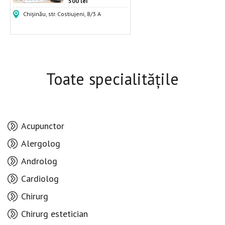
500 lei
Chișinău, str. Costiujeni, 8/3 A
Toate specialitățile
Acupunctor
Alergolog
Androlog
Cardiolog
Chirurg
Chirurg estetician