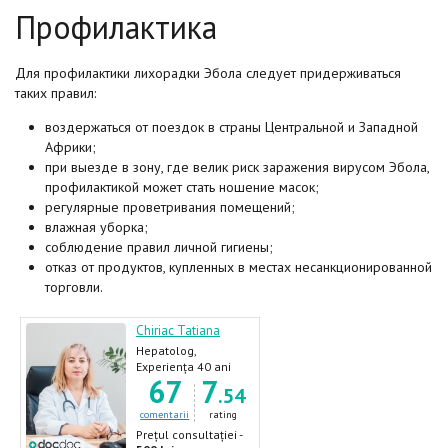
Профилактика
Для профилактики лихорадки Эбола следует придерживаться
таких правил:
воздержаться от поездок в страны Центральной и Западной
Африки;
при выезде в зону, где велик риск заражения вирусом Эбола,
профилактикой может стать ношение масок;
регулярные проветривания помещений;
влажная уборка;
соблюдение правил личной гигиены;
отказ от продуктов, купленных в местах несанкционированной
торговли.
Chiriac Tatiana
Hepatolog,
Infecționist
Experiența 40 ani
67
7
.54
comentarii
rating
Prețul consultației -