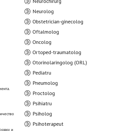
Neurochirurg
Neurolog
Obstetrician-ginecolog
Oftalmolog
Oncolog
Ortoped-traumatolog
Otorinolaringolog (ORL)
Pediatru
Pneumolog
иента.
Proctolog
Psihiatru
Psiholog
личество
Psihoterapeut
ровку и