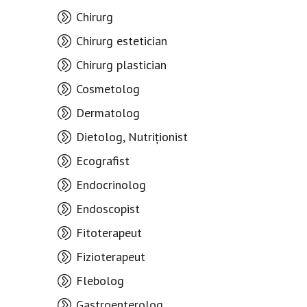
Chirurg
Chirurg estetician
Chirurg plastician
Cosmetolog
Dermatolog
Dietolog, Nutriționist
Ecografist
Endocrinolog
Endoscopist
Fitoterapeut
Fizioterapeut
Flebolog
Gastroenterolog