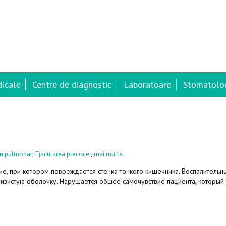
dicale
Centre de diagnostic
Laboratoare
Stomatolog
,
,
m pulmonar
Ejacularea precoce
mai multe
е, при котором повреждается стенка тонкого кишечника. Воспалительн
лизистую оболочку. Нарушается общее самочувствие пациента, который