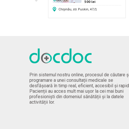
rețul consultației -
500 lei
50 lei
Chișinău, str. Puskin, 47/1
ependenței, 54
Prin sistemul nostru online, procesul de căutare ș
programare a unei consultații medicale se
desfășoară în timp real, eficient, accesibil și rapid
Pacienții au acces mult mai ușor la cei mai buni
profesioniști din domeniul sănătății și la datele
activității lor.