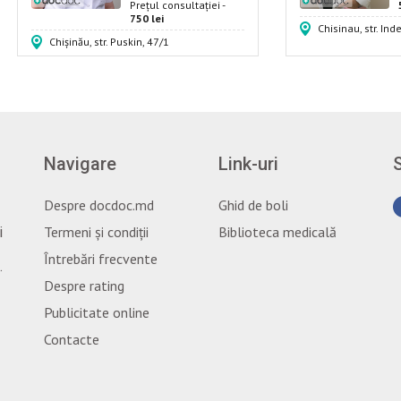
Prețul consultației -
750 lei
Chisinau, str. In
Chișinău, str. Puskin, 47/1
Navigare
Link-uri
Despre docdoc.md
Ghid de boli
Termeni și condiții
Biblioteca medicală
i
Întrebări frecvente
.
Despre rating
Publicitate online
Contacte