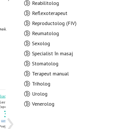
Reabilitolog
Reflexoterapeut
Reproductolog (FIV)
лей.
Reumatolog
Sexolog
Specialist în masaj
Stomatolog
Terapeut manual
Triholog
Urolog
Iliadi Svetlana
Danilcic Larisa
Gastroenterolog
Internist,
Venerolog
›
Gastroenterolog
Experiența 45 ani
Experiența 47 ani
31
7
0
2
.60
.16
comentarii
rating
comentarii
rating
Prețul consultației -
Prețul consultației -