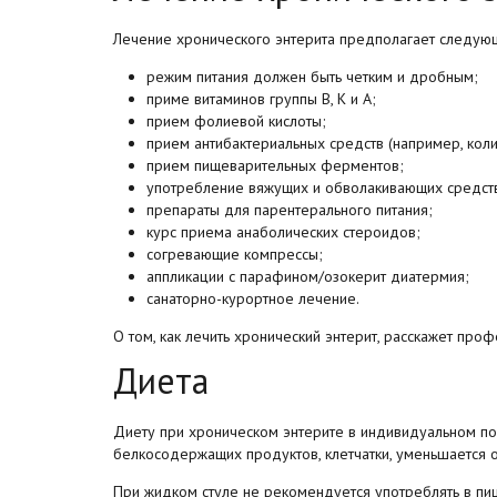
Лечение хронического энтерита предполагает следую
режим питания должен быть четким и дробным;
приме витаминов группы В, К и А;
прием фолиевой кислоты;
прием антибактериальных средств (например, коли
прием пищеварительных ферментов;
употребление вяжущих и обволакивающих средств
препараты для парентерального питания;
курс приема анаболических стероидов;
согревающие компрессы;
аппликации с парафином/озокерит диатермия;
санаторно-курортное лечение.
О том, как лечить хронический энтерит, расскажет про
Диета
Диету при хроническом энтерите в индивидуальном по
белкосодержащих продуктов, клетчатки, уменьшается 
При жидком стуле не рекомендуется употреблять в пищу 