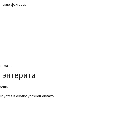
 такие факторы:
 тракта.
 энтерита
менты:
лизуется в околопупочной области;