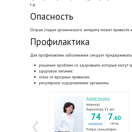
т.д.
Опасность
Острая стадия хронического энтерита может привести 
Профилактика
Для профилактики заболевания следует придерживатьс
решение проблем со здоровьем, которые могут пр
здоровое питание;
отказ от вредных привычек;
регулярное оздоровление организма.
ofan-Scutaru
Axînte Angela
iudmila
Internist,
‹
astroenterolog,
Gastroenterolog
Experiența 31 ani
74
7
epatolog
xperiența 37 ani
.60
22
9
.10
comentarii
rating
comentarii
rating
Prețul consultației -