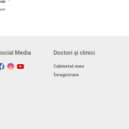
500 lei
500 lei
dependenței, 54
Chișinău, str. Burebista, 80, et.3
Social Media
Doctori și clinici
Cabinetul meu
Înregistrare