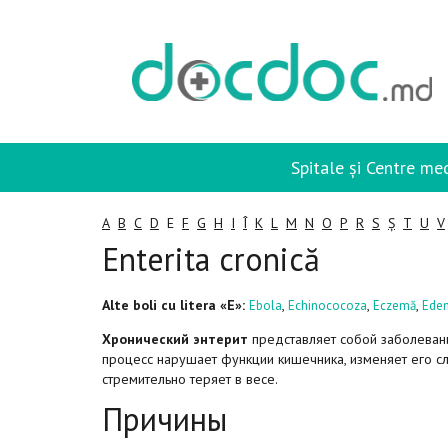
Spitale și Centre me
A
B
C
D
E
F
G
H
I
Î
K
L
M
N
O
P
R
S
Ș
T
U
V
Enterita cronică
Alte boli cu litera «E»:
,
,
,
Ebola
Echinococoza
Eczemă
Ede
Хронический энтерит
представляет собой заболевани
процесс нарушает функции кишечника, изменяет его с
стремительно теряет в весе.
Причины