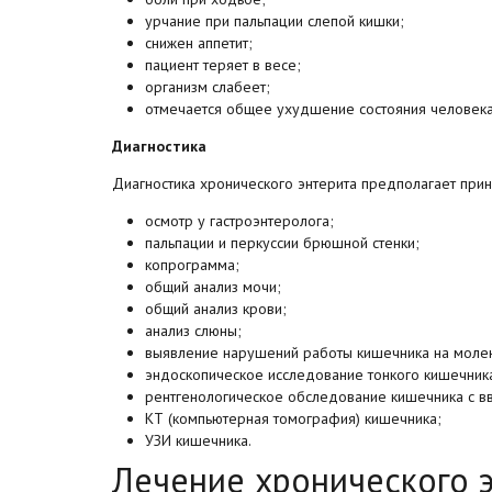
урчание при пальпации слепой кишки;
снижен аппетит;
пациент теряет в весе;
организм слабеет;
отмечается общее ухудшение состояния человека
Диагностика
Диагностика хронического энтерита предполагает прин
осмотр у гастроэнтеролога;
пальпации и перкуссии брюшной стенки;
копрограмма;
общий анализ мочи;
общий анализ крови;
анализ слюны;
выявление нарушений работы кишечника на моле
эндоскопическое исследование тонкого кишечник
рентгенологическое обследование кишечника с в
КТ (компьютерная томография) кишечника;
УЗИ кишечника.
Лечение хронического 