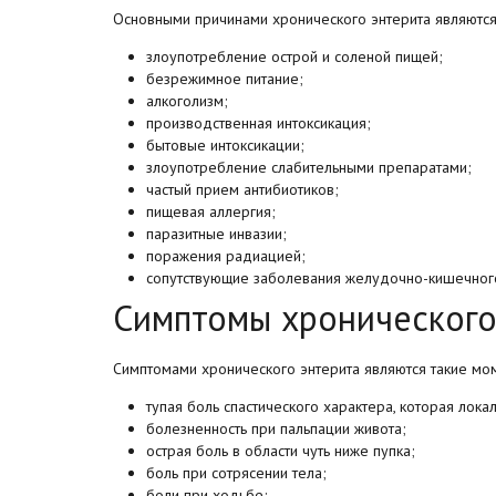
Основными причинами хронического энтерита являются
злоупотребление острой и соленой пищей;
безрежимное питание;
алкоголизм;
производственная интоксикация;
бытовые интоксикации;
злоупотребление слабительными препаратами;
частый прием антибиотиков;
пищевая аллергия;
паразитные инвазии;
поражения радиацией;
сопутствующие заболевания желудочно-кишечного
Симптомы хронического
Симптомами хронического энтерита являются такие мо
тупая боль спастического характера, которая лока
болезненность при пальпации живота;
острая боль в области чуть ниже пупка;
боль при сотрясении тела;
боли при ходьбе;