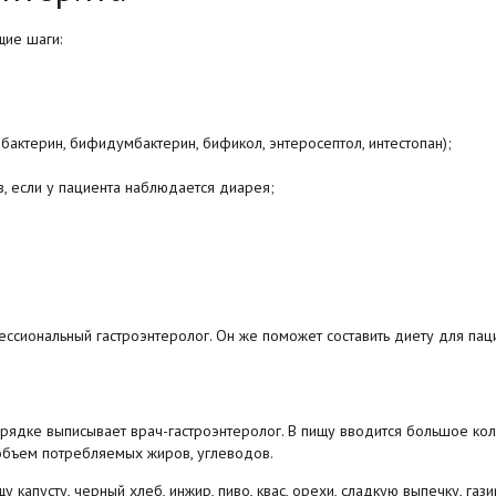
щие шаги:
бактерин, бифидумбактерин, бификол, энтеросептол, интестопан);
, если у пациента наблюдается диарея;
фессиональный гастроэнтеролог. Он же поможет составить диету для пац
рядке выписывает врач-гастроэнтеролог. В пищу вводится большое ко
объем потребляемых жиров, углеводов.
капусту, черный хлеб, инжир, пиво, квас, орехи, сладкую выпечку, гази