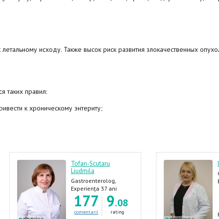
к летальному исходу. Также высок риск развития злокачественных опухо
я таких правил:
ивести к хроническому энтериту;
Tofan-Scutaru
Liudmila
Gastroenterolog,
Hepatolog
Experiența 37 ani
177
9
.08
comentarii
rating