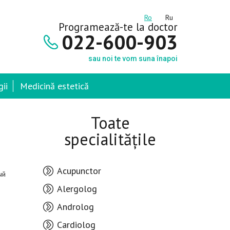
Ro
Ru
Programează-te la doctor
022-600-903
sau noi te vom suna înapoi
ii
Medicină estetică
Toate
specialitățile
Acupunctor
ый
Alergolog
Androlog
Cardiolog