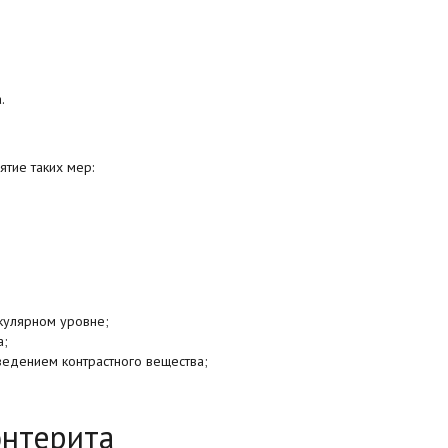
.
ятие таких мер:
кулярном уровне;
а;
ведением контрастного вещества;
энтерита