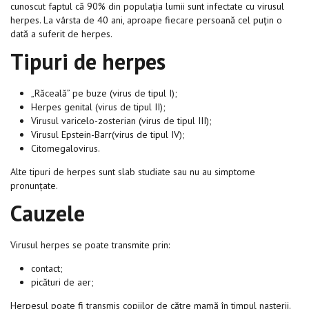
cunoscut faptul că 90% din populația lumii sunt infectate cu virusul
herpes. La vârsta de 40 ani, aproape fiecare persoană cel puțin o
dată a suferit de herpes.
Tipuri de herpes
„Răceală” pe buze (virus de tipul I);
Herpes genital (virus de tipul II);
Virusul varicelo-zosterian (virus de tipul III);
Virusul Epstein-Barr(virus de tipul IV);
Citomegalovirus.
Alte tipuri de herpes sunt slab studiate sau nu au simptome
pronunțate.
Cauzele
Virusul herpes se poate transmite prin:
contact;
picături de aer;
Herpesul poate fi transmis copiilor de către mamă în timpul nașterii.