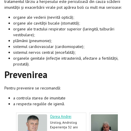
tratamentul târziu a herpesului este periculoasă din cauza scăderii
imunității și exacerbării virale pot apărea boli cu mult mai serioase:
organe ale vederii (nevrită optică);
organe ale cavității bucale (stomatită);
organe ale tractului respirator superior (laringită, tulburări
vestibulare);
plămânii (pneumonie);
sistemul cardiovascular (cardiomiopatie);
sistemul nervos central (encefalită);
organele genitale (infecție intrauterină, afectare a fertilității,
prostată).
Prevenirea
Pentru prevenire se recomandă:
a controla starea de imunitate
a respecta regulile de igienă.
Oprea Andrei
Nafo
Urolog, Androlog
Vene
Derm
ani
Experiența 32 ani
Expe