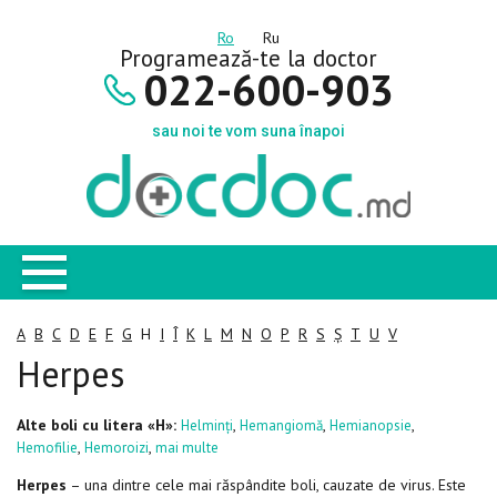
Ro
Ru
Programează-te la doctor
022-600-903
sau noi te vom suna înapoi
A
B
C
D
E
F
G
H
I
Î
K
L
M
N
O
P
R
S
Ș
T
U
V
Herpes
Alte boli cu litera «H»:
,
,
,
Helminți
Hemangiomă
Hemianopsie
,
,
Hemofilie
Hemoroizi
mai multe
Herpes
– una dintre cele mai răspândite boli, cauzate de virus. Este