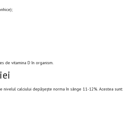
onhice);
ces de vitamina D în organism.
iei
e nivelul calciului depășește norma în sânge 11-12%. Acestea sunt: