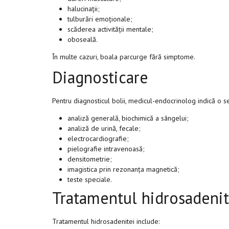
halucinații;
tulburări emoționale;
scăderea activității mentale;
oboseală.
În multe cazuri, boala parcurge fără simptome.
Diagnosticare
Pentru diagnosticul bolii, medicul-endocrinolog indică o s
analiză generală, biochimică a sângelui;
analiză de urină, fecale;
electrocardiografie;
pielografie intravenoasă;
densitometrie;
imagistica prin rezonanța magnetică;
teste speciale.
Tratamentul hidrosadenit
Tratamentul hidrosadenitei include: