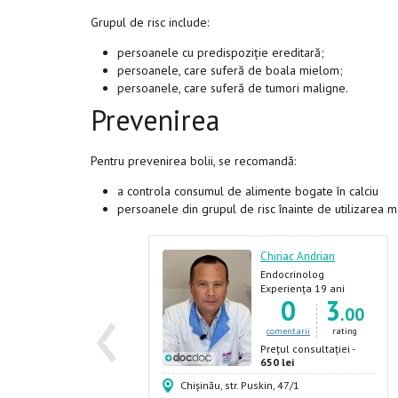
Grupul de risc include:
persoanele cu predispoziție ereditară;
persoanele, care suferă de boala mielom;
persoanele, care suferă de tumori maligne.
Prevenirea
Pentru prevenirea bolii, se recomandă:
a controla consumul de alimente bogate în calciu
persoanele din grupul de risc înainte de utilizarea 
hiriac Andrian
Chiriac Andrian
ndocrinolog
Endocrinolog
‹
xperiența 19 ani
Experiența 19 ani
65
6
0
3
.87
.00
comentarii
rating
comentarii
rating
rețul consultației -
Prețul consultației -
00 lei
650 lei
bista, 80, et.3
Chișinău, str. Puskin, 47/1