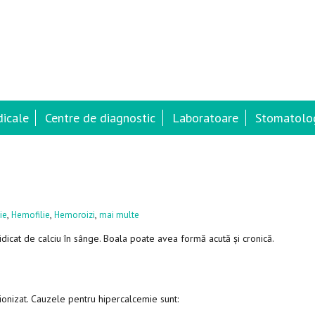
dicale
Centre de diagnostic
Laboratoare
Stomatolog
,
,
,
ie
Hemofilie
Hemoroizi
mai multe
ridicat de calciu în sânge. Boala poate avea formă acută și cronică.
c ionizat. Cauzele pentru hipercalcemie sunt: