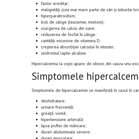
factor ereditar;
malignități (cea mai mare parte de sân și tuburile br
hiperparatiroidism;
boli de sânge (leucemie, mielom);
scurgerea de calciu din oase;
reducerea de fosfat în sânge;
cantități excesive de vitamina D;
creșterea absorbției calciului în intestin;
sindromul lapte-alcaline.
Hipercalcemia la copii apare, de obicei, din cauza unu ex
Simptomele hipercalcem
Simptomele de hipercalcemie se manifestă în cazul în car
deshidratare;
urinare frecventă;
greață, vomă;
hipertensiune arterială;
lipsa poftei de mâncare;
dureri abdominale severe;
dureri musculare;