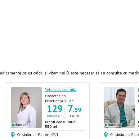
medicamentelor cu calciu și vitaminei D este necesar să se consulte cu medi
Velenciuc Ludmila
Obstetrician-
ginecolog, Chirurg-
Experiența 31 ani
129
7
ginecolog, Ginecolog,
.59
Endocrinolog
comentarii
rating
Prețul consultației -
550 lei
Chișinău, str. Puskin, 47/1
Chișinău, str. Pus