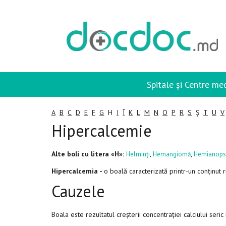
Spitale și Centre me
A
B
C
D
E
F
G
H
I
Î
K
L
M
N
O
P
R
S
Ș
T
U
V
Hipercalcemie
Alte boli cu litera «H»:
,
,
Helminți
Hemangiomă
Hemianops
Hipercalcemia -
o boală caracterizată printr-un conținut 
Cauzele
Boala este rezultatul creșterii concentrației calciului seri