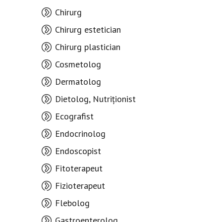
Chirurg
Chirurg estetician
Chirurg plastician
Cosmetolog
Dermatolog
Dietolog, Nutriționist
Ecografist
Endocrinolog
Endoscopist
Fitoterapeut
Fizioterapeut
Flebolog
Gastroenterolog