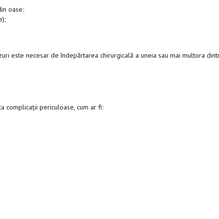
din oase;
e);
cazuri este necesar de îndepărtarea chirurgicală a uneia sau mai multora dint
a complicații periculoase, cum ar fi: