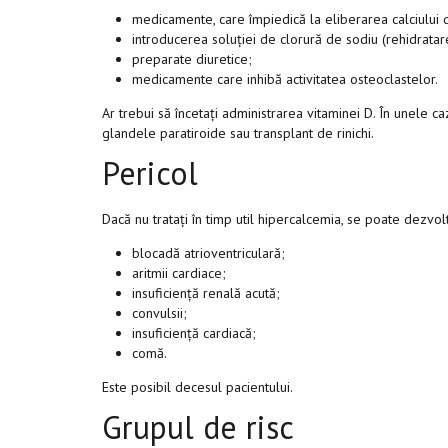
medicamente, care împiedică la eliberarea calciului 
introducerea soluției de clorură de sodiu (rehidratar
preparate diuretice;
medicamente care inhibă activitatea osteoclastelor.
Ar trebui să încetați administrarea vitaminei D. În unele 
glandele paratiroide sau transplant de rinichi.
Pericol
Dacă nu tratați în timp util hipercalcemia, se poate dezvolt
blocadă atrioventriculară;
aritmii cardiace;
insuficiență renală acută;
convulsii;
insuficiență cardiacă;
comă.
Este posibil decesul pacientului.
Grupul de risc