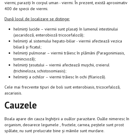
viermi, paraziți în corpul uman - viermi. În prezent, există aproximativ
400 de specii de viermi.
După locul de localizare se distinge:
helminți lucide – viermii sunt plasați în lumenul intestinului
(ascaridoză, enterobioză tricocefaloză);
helminți al sistemului hepato-biliar - viermii afectează vezica
biliară și ficatul;
helminți pulmonar – viermii trăiesc în plămâni (Paragonimiasis,
tomincsoză);
helminți țesutului – viermii afectează mușchii, creierul
(trichineloza, schistosomiasis);
helminți a ochilor – viermii trăiesc în ochi (filarioză).
Cele mai frecvente tipuri de boli sunt enterobiasis, tricocefaloză,
ascariasis.
Cauzele
Boala apare din cauza înghițirii a ouălor parazitare. Ouăle nimeresc în
organism, deoarece legumele , fructele, carnea, peștele sunt prost
spălate, nu sunt prelucrate bine și mâinile sunt murdare.