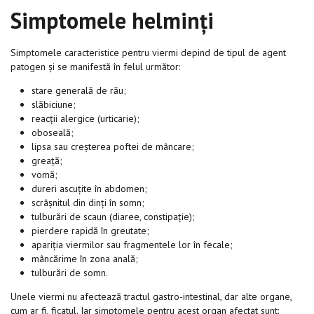
Simptomele helminți
Simptomele caracteristice pentru viermi depind de tipul de agent
patogen și se manifestă în felul următor:
stare generală de rău;
slăbiciune;
reacții alergice (urticarie);
oboseală;
lipsa sau creșterea poftei de mâncare;
greață;
vomă;
dureri ascuțite în abdomen;
scrâșnitul din dinți în somn;
tulburări de scaun (diaree, constipație);
pierdere rapidă în greutate;
apariția viermilor sau fragmentele lor în fecale;
mâncărime în zona anală;
tulburări de somn.
Unele viermi nu afectează tractul gastro-intestinal, dar alte organe,
cum ar fi, ficatul. Iar simptomele pentru acest organ afectat sunt: