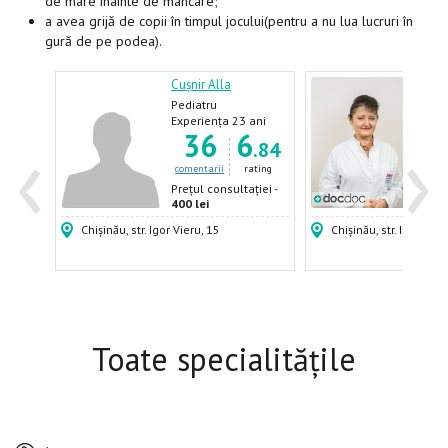
de mare înainte de mâncare;
a avea grijă de copii în timpul jocului(pentru a nu lua lucruri în
gură de pe podea).
l
Cușnir Alla
Șciu
Pediatru
Pedi
pulm
ani
Experiența 23 ani
Expe
‹
›
4
36
6
Pedi
.92
.84
pedi
ating
comentarii
rating
come
ției -
Prețul consultației -
Prețu
400 lei
850 
Chișinău, str. Igor Vieru, 15
Chișinău, str. Indepen
Toate specialitățile