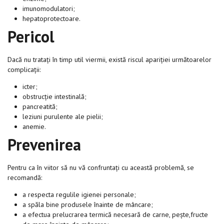
imunomodulatori;
hepatoprotectoare.
Pericol
Dacă nu tratați în timp util viermii, există riscul apariției următoarelor
complicații:
icter;
obstrucție intestinală;
pancreatită;
leziuni purulente ale pielii;
anemie.
Prevenirea
Pentru ca în viitor să nu vă confruntați cu această problemă, se
recomandă:
a respecta regulile igienei personale;
a spăla bine produsele înainte de mâncare;
a efectua prelucrarea termică necesară de carne, pește,fructe