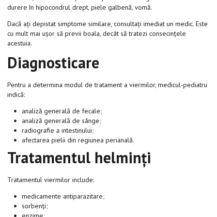
durere în hipocondrul drept, piele galbenă, vomă.
Dacă ați depistat simptome similare, consultați imediat un medic. Este
cu mult mai ușor să previi boala, decât să tratezi consecințele
acestuia.
Diagnosticare
Pentru a determina modul de tratament a viermilor, medicul-pediatru
indică:
analiză generală de fecale;
analiză generală de sânge;
radiografie a intestinului;
afectarea pielii din regiunea perianală.
Tratamentul helmi
nți
Tratamentul viermilor include:
medicamente antiparazitare;
sorbenți;
enzime;