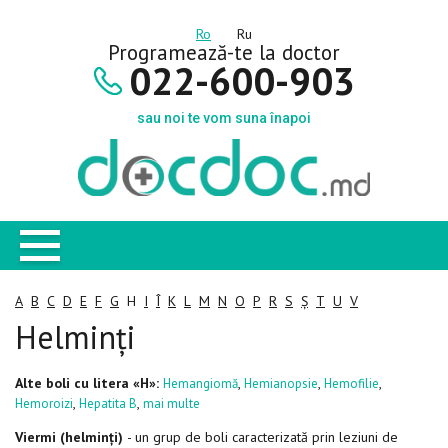
Ro
Ru
Programează-te la doctor
022-600-903
sau noi te vom suna înapoi
A
B
C
D
E
F
G
H
I
Î
K
L
M
N
O
P
R
S
Ș
T
U
V
Helminți
Alte boli cu litera «H»:
,
,
,
Hemangiomă
Hemianopsie
Hemofilie
,
,
Hemoroizi
Hepatita B
mai multe
Viermi (helminți)
- un grup de boli caracterizată prin leziuni de