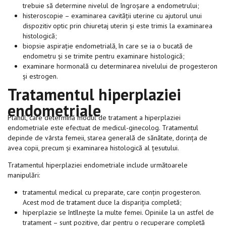
trebuie să determine nivelul de îngroșare a endometrului;
histeroscopie – examinarea cavității uterine cu ajutorul unui
dispozitiv optic prin chiuretaj uterin și este trimis la examinarea
histologică;
biopsie aspirație endometrială, în care se ia o bucată de
endometru și se trimite pentru examinare histologică;
examinare hormonală cu determinarea nivelului de progesteron
și estrogen.
Tratamentul hiperplaziei
endometriale
Planul, care determină modul de tratament a hiperplaziei
endometriale este efectuat de medicul-ginecolog. Tratamentul
depinde de vârsta femeii, starea generală de sănătate, dorința de
avea copii, precum și examinarea histologică al țesutului.
Tratamentul hiperplaziei endometriale include următoarele
manipulări:
tratamentul medical cu preparate, care conțin progesteron.
Acest mod de tratament duce la dispariția completă;
hiperplazie se întîlnește la multe femei. Opiniile la un astfel de
tratament – sunt pozitive, dar pentru o recuperare completă