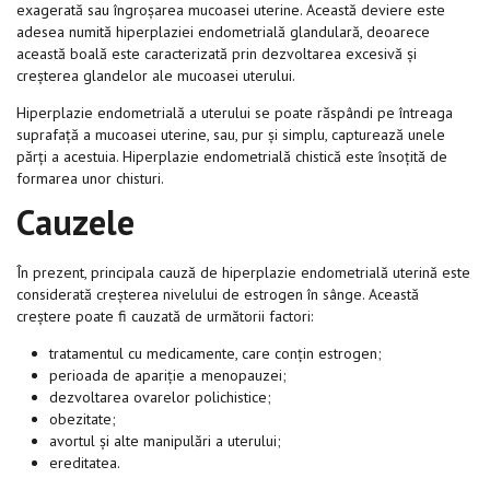
exagerată sau îngroșarea mucoasei uterine. Această deviere este
adesea numită hiperplaziei endometrială glandulară, deoarece
această boală este caracterizată prin dezvoltarea excesivă și
creșterea glandelor ale mucoasei uterului.
Hiperplazie endometrială a uterului se poate răspândi pe întreaga
suprafață a mucoasei uterine, sau, pur și simplu, capturează unele
părți a acestuia. Hiperplazie endometrială chistică este însoțită de
formarea unor chisturi.
Cauzele
În prezent, principala cauză de hiperplazie endometrială uterină este
considerată creșterea nivelului de estrogen în sânge. Această
creștere poate fi cauzată de următorii factori:
tratamentul cu medicamente, care conțin estrogen;
perioada de apariție a menopauzei;
dezvoltarea ovarelor polichistice;
obezitate;
avortul și alte manipulări a uterului;
ereditatea.