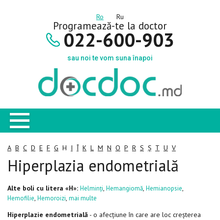
Ro
Ru
Programează-te la doctor
022-600-903
sau noi te vom suna înapoi
A
B
C
D
E
F
G
H
I
Î
K
L
M
N
O
P
R
S
Ș
T
U
V
Hiperplazia endometrială
Alte boli cu litera «H»:
,
,
,
Helminți
Hemangiomă
Hemianopsie
,
,
Hemofilie
Hemoroizi
mai multe
Hiperplazie endometrială
- o afecțiune în care are loc creșterea