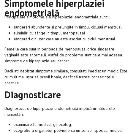
Simptomele hiperplaziei
endometrială
Principalele simptome ale hiperplaziei endometriale sunt:
sângerări abundente și prelungite în timpul ciclului menstrual
eliminări cu sânge în timpul menopauzei
sângerări din uter care nu este asociat cu ciclul menstrual.
Femeile care sunt în perioada de menopauză, orice sîngerare
vaginală este anormală. Astfel de probleme sunt cele mai adesea
simptome de hiperplazie sau cancer.
Dacă ați depistat simptome similare, consultați imediat un medic. Este
cu mult mai ușor să previi boala, decât să tratezi consecințele
acestuia.
Diagnosticare
Diagnosticul de hiperplazie endometrială implică următoarele
manipulări:
examinare la medicul-ginecolog;
ecografie a organelor pelviene cu un sensor special, medicul