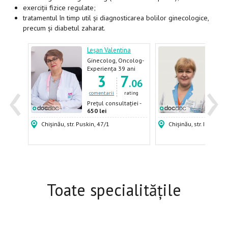
exerciții fizice regulate;
tratamentul în timp util și diagnosticarea bolilor ginecologice,
precum și diabetul zaharat.
sea
Leșan Valentina
Marc
Ginecolog, Oncolog-
Obst
ginecolog
gine
ani
Experiența 39 ani
Expe
‹
›
6
3
7
Gine
.28
.06
ating
comentarii
rating
come
ției -
Prețul consultației -
Prețu
650 lei
400 
Chișinău, str. Puskin, 47/1
Chișinău, str. Igor Vier
Toate specialitățile