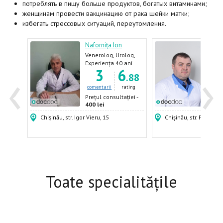
потреблять в пищу больше продуктов, богатых витаминами;
женщинам провести вакцинацию от рака шейки матки;
избегать стрессовых ситуаций, переутомления.
Nafornița Ion
Mart
log
Venerolog, Urolog,
Urol
Dermatolog,
urol
ani
Experiența 40 ani
Expe
‹
›
8
3
6
Androlog
.44
.88
ating
comentarii
rating
come
ției -
Prețul consultației -
Prețu
400 lei
500 
Chișinău, str. Igor Vieru, 15
Chișinău, str. Puskin, 
Toate specialitățile