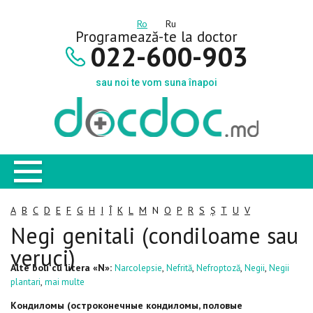
Ro
Ru
Programează-te la doctor
022-600-903
sau noi te vom suna înapoi
A
B
C
D
E
F
G
H
I
Î
K
L
M
N
O
P
R
S
Ș
T
U
V
Negi genitali (condiloame sau
veruci)
Alte boli cu litera «N»:
,
,
,
,
Narcolepsie
Nefrită
Nefroptoză
Negii
Negii
,
plantari
mai multe
Кондиломы (остроконечные кондиломы, половые