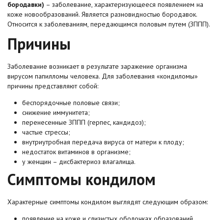
бородавки)
– заболевание, характеризующееся появлением на
коже новообразований. Является разновидностью бородавок.
Относится к заболеваниям, передающимся половым путем (ЗППП).
Причины
Заболевание возникает в результате заражение организма
вирусом папилломы человека. Для заболевания «кондиломы»
причины представляют собой:
беспорядочные половые связи;
снижение иммунитета;
перенесенные ЗППП (герпес, кандидоз);
частые стрессы;
внутриутробная передача вируса от матери к плоду;
недостаток витаминов в организме;
у женщин – дисбактериоз влагалища.
Симптомы кондилом
Характерные симптомы кондилом выглядят следующим образом:
появление на коже и слизистых оболочках образований