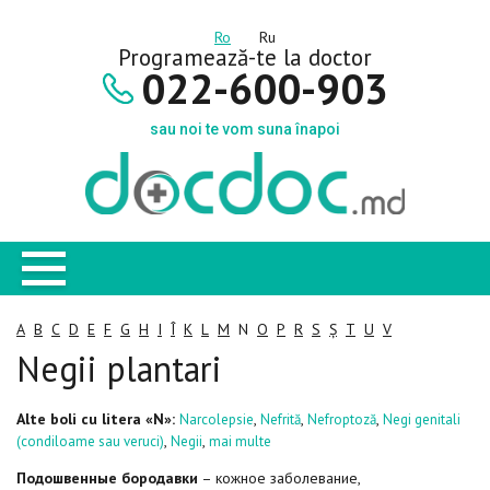
Ro
Ru
Programează-te la doctor
022-600-903
sau noi te vom suna înapoi
A
B
C
D
E
F
G
H
I
Î
K
L
M
N
O
P
R
S
Ș
T
U
V
Negii plantari
Alte boli cu litera «N»:
,
,
,
Narcolepsie
Nefrită
Nefroptoză
Negi genitali
,
,
(condiloame sau veruci)
Negii
mai multe
Подошвенные бородавки
– кожное заболевание,