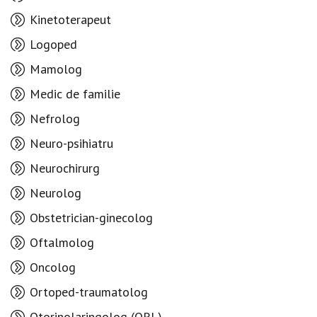
Kinetoterapeut
Logoped
Mamolog
Medic de familie
Nefrolog
Neuro-psihiatru
Neurochirurg
Neurolog
Obstetrician-ginecolog
Oftalmolog
Oncolog
Ortoped-traumatolog
Otorinolaringolog (ORL)