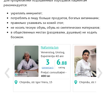
Для профилактики подошвенных бородавок пациентам
рекомендуется:
укреплять иммунитет;
потреблять в пищу больше продуктов, богатых витаминами;
правильно ухаживать за кожей стоп;
не носить тесную обувь, обувь из синтетических материалов;
в общественных местах (раздевалки, душевые) не ходить
босиком.
Nafornița Ion
Țiga
Venerolog, Urolog,
Triho
Dermatolog,
Derm
ani
Experiența 40 ani
Expe
‹
›
7
3
6
log
Androlog
Vene
.07
.88
ating
comentarii
rating
come
ției -
Prețul consultației -
Prețu
400 lei
500 
Chișinău, str. Igor Vieru, 15
Chișinău, str. Indepen