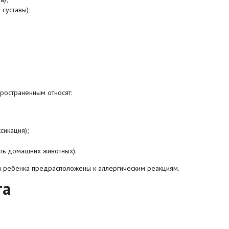
 суставы);
ространенным относят:
сикация);
ть домашних животных).
и ребенка предрасположены к аллергическим реакциям.
та