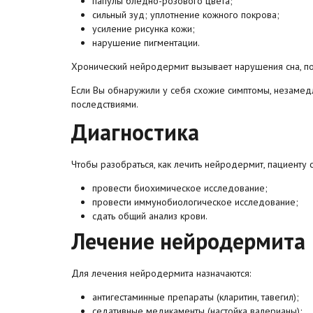
папулы бледно-розового цвета;
сильный зуд; уплотнение кожного покрова;
усиление рисунка кожи;
нарушение пигментации.
Хронический нейродермит вызывает нарушения сна, пот
Если Вы обнаружили у себя схожие симптомы, незамедл
последствиями.
Диагностика
Чтобы разобраться, как лечить нейродермит, пациенту 
провести биохимическое исследование;
провести иммунобиологическое исследование;
сдать общий анализ крови.
Лечение нейродермита
Для лечения нейродермита назначаются:
антигестаминные препараты (кларитин, тавегил);
седативные медикаменты (настойка валерианы);