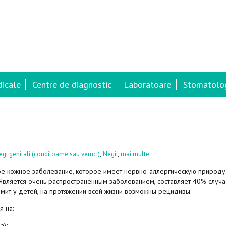
dicale
Centre de diagnostic
Laboratoare
Stomatolog
,
,
egi genitali (condiloame sau veruci)
Negii
mai multe
ое кожное заболевание, которое имеет нервно-аллергическую природу
Является очень распространенным заболеванием, составляет 40% случа
мит у детей, на протяжении всей жизни возможны рецидивы.
 на:
а);