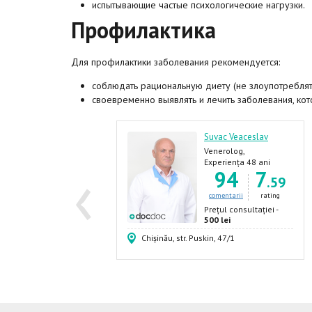
испытывающие частые психологические нагрузки.
Профилактика
Для профилактики заболевания рекомендуется:
соблюдать рациональную диету (не злоупотреблять
своевременно выявлять и лечить заболевания, кот
iganu Lucia
Suvac Veaceslav
riholog, Dermatolog,
Venerolog,
‹
enerolog
Dermatolog
xperiența 21 ani
Experiența 48 ani
9
7
94
7
.06
.59
comentarii
rating
comentarii
rating
rețul consultației -
Prețul consultației -
00 lei
500 lei
ependenței, 54
Chișinău, str. Puskin, 47/1