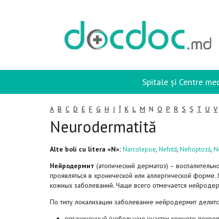
Spitale și Centre me
A
B
C
D
E
F
G
H
I
Î
K
L
M
N
O
P
R
S
Ș
T
U
V
Neurodermatită
Alte boli cu litera «N»:
,
,
,
Narcolepsie
Nefrită
Nefroptoză
N
Нейродермит
(атопический дерматоз) – воспалительн
проявляться в хронической или аллергической форме. 
кожных заболеваний. Чаще всего отмечается нейродер
По типу локализации заболевание нейродермит делится
ограниченный (небольшие участки кожного покров