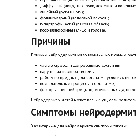
диффузный (лицо, шея, руки, локтевые и коленные
линейный (руки и ноги);
фолликулярный (волосяной покров);
гипертрофический (паховая область);
псориазиформный (лицо и голова).
Причины
Причины нейродермита мало изучены, но к самым расп
частые стрессы и депрессивные состояния;
нарушения нервной системы;
работу во вредных для организма условиях (инток
воспалительные процессы в организме;
факторы внешней среды (цветочная пыльца, шерс
Нейродермит у детей может возникнуть, если родител
Симптомы нейродерми
Характерные для нейродермита симптомы таковы: