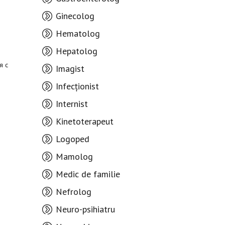
Ginecolog
Hematolog
Hepatolog
я с
Imagist
Infecționist
Internist
Kinetoterapeut
Logoped
Mamolog
Medic de familie
Nefrolog
Neuro-psihiatru