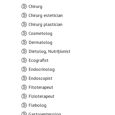
Chirurg
Chirurg estetician
Chirurg plastician
Cosmetolog
Dermatolog
Dietolog, Nutriționist
Ecografist
Endocrinolog
Endoscopist
Fitoterapeut
Fizioterapeut
Flebolog
Gastroenterolog