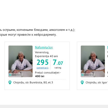
 острыми, копчеными блюдами, алкоголем и т.д.);
орые могут привести к нейродермиту.
Nafornița Ion
Venerolog,
Dermatolog, Androlog,
Experiența 40 ani
295
7
Urolog
.07
comentarii
rating
Prețul consultației -
400 lei
Chișinău, str. Burebista, 80, et.3
Chișinău, str. Igor