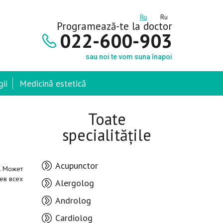
Ro
Ru
Programează-te la doctor
022-600-903
sau noi te vom suna înapoi
ii
Medicină estetică
Toate
specialitățile
Acupunctor
. Может
ев всех
Alergolog
Androlog
Cardiolog