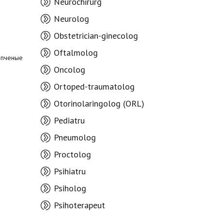
Neurochirurg
Neurolog
Obstetrician-ginecolog
Oftalmolog
опченые
Oncolog
Ortoped-traumatolog
Otorinolaringolog (ORL)
Pediatru
Pneumolog
Proctolog
Psihiatru
Psiholog
Psihoterapeut