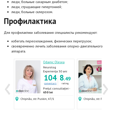
люди, больные сахарным диабетом;
люди, страдающие гипертонией;
люди, больные склерозом.
Профилактика
Для профилактики заболевания специалисты рекомендуют:
избегать переохлаждения, физических перегрузок;
своевременно лечить заболевания опорно-двигательного
аппарата.
ronica
Odainic Olesea
Abab
iatru
Neurolog
Neur
Neur
ani
Experiența 30 ani
Expe
‹
›
3
104
8
Acup
.60
.49
ating
comentarii
rating
come
ției -
Prețul consultației -
Prețu
650 lei
600 
Chișinău, str. Puskin, 47/1
Chișinău, str. Puskin,4