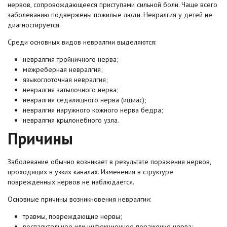
нервов, сопровождающееся приступами сильной боли. Чаще всего
заболеванию подвержены пожилые люди. Невралгия у детей не
диагностируется.
Среди основных видов невралгии выделяются:
невралгия тройничного нерва;
межреберная невралгия;
языкоглоточная невралгия;
невралгия затылочного нерва;
невралгия седалищного нерва (ишиас);
невралгия наружного кожного нерва бедра;
невралгия крылонебного узла.
Причины
Заболевание обычно возникает в результате поражения нервов,
проходящих в узких каналах. Изменения в структуре
поврежденных нервов не наблюдается.
Основные причины возникновения невралгии:
травмы, повреждающие нервы;
воспалительное или инфекционное поражение нерва;