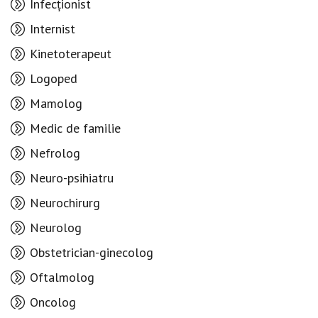
Infecționist
Internist
Kinetoterapeut
Logoped
Mamolog
Medic de familie
Nefrolog
Neuro-psihiatru
Neurochirurg
Neurolog
Obstetrician-ginecolog
Oftalmolog
Oncolog