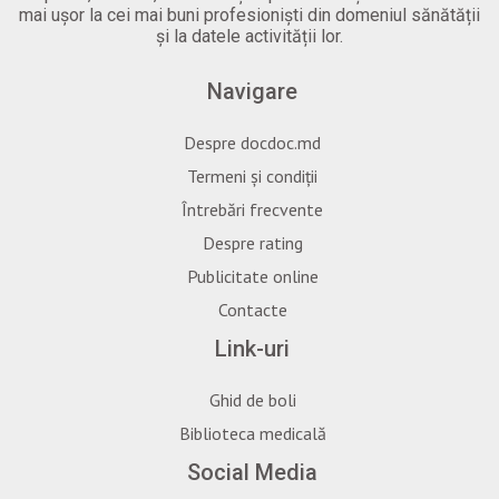
mai ușor la cei mai buni profesioniști din domeniul sănătății
și la datele activității lor.
Navigare
Despre docdoc.md
Termeni și condiții
Întrebări frecvente
Despre rating
Publicitate online
Contacte
Link-uri
Ghid de boli
Biblioteca medicală
Social Media