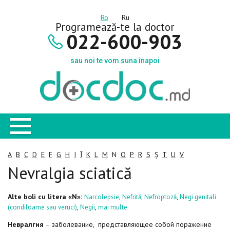
Ro
Ru
Programează-te la doctor
022-600-903
sau noi te vom suna înapoi
A
B
C
D
E
F
G
H
I
Î
K
L
M
N
O
P
R
S
Ș
T
U
V
Nevralgia sciatică
Alte boli cu litera «N»:
,
,
,
Narcolepsie
Nefrită
Nefroptoză
Negi genitali
,
,
(condiloame sau veruci)
Negii
mai multe
Невралгия
– заболевание, представляющее собой поражение