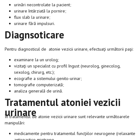
urinări necontrolate la pacient;
urinare întârziată la pornire;
flux slab la urinare;
urinare fără impulsuri.
Diagnsoticare
Pentru diagnosticul de atonie vezicii urinare, efectuaţi următorii paşi:
examinare la un urolog;
vizitaţi un specialist cu profil îngust (neurolog, ginecolog,
sexolog, chirurg, etc.);
ecografie a sistemului genito-urinar;
tomografie computerizată;
analiza generală de urină.
Tratamentul atoniei vezicii
urinare
În tratamentul de atonie vezicii urinare sunt relevante următoarele
manipulări:
medicamente pentru tratamentul funcţiilor neurogene (relaxante
antispastice miotrope,