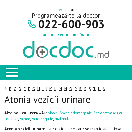
Ro
Ru
Programează-te la doctor
022-600-903
sau noi te vom suna înapoi
A
B
C
D
E
F
G
H
I
Î
K
L
M
N
O
P
R
S
Ș
T
U
V
Atonia vezicii urinare
Alte boli cu litera «A»:
,
,
Abces
Abces odontogenic
Accident vascular
,
,
,
cerebral
Acnee
Acromegalie
mai multe
Atonia vezicii urinare
este o afecţiune care se manifestă în lipsa