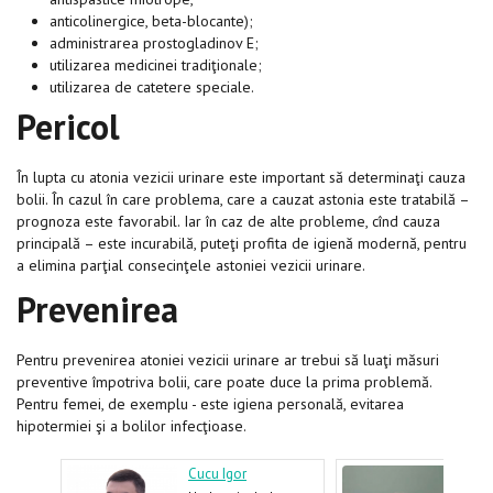
anticolinergice, beta-blocante);
administrarea prostogladinov E;
utilizarea medicinei tradiţionale;
utilizarea de catetere speciale.
Pericol
În lupta cu atonia vezicii urinare este important să determinaţi cauza
bolii. În cazul în care problema, care a cauzat astonia este tratabilă –
prognoza este favorabil. Iar în caz de alte probleme, cînd cauza
principală – este incurabilă, puteţi profita de igienă modernă, pentru
a elimina parţial consecinţele astoniei vezicii urinare.
Prevenirea
Pentru prevenirea atoniei vezicii urinare ar trebui să luaţi măsuri
preventive împotriva bolii, care poate duce la prima problemă.
Pentru femei, de exemplu - este igiena personală, evitarea
hipotermiei şi a bolilor infecţioase.
Cucu Igor
Nafo