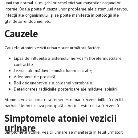
unui ton normal al muşchilor scheletici sau muşchilor organelor
interne. Boala poate fi cauza unor probleme ale sistemului nervos,
infecţii ale organismului, şi se poate manifesta în patologii ale
glandelor endocrine, etc.
Cauzele
Cauzele atoniei vezicii urinare sunt următorii factori:
Lipsa de influenţă a sistemului nervos în fibrele musculare
contractile;
Leziuni ale măduvei spinării lumbosacrale;
Adenomul de prostată;
Boli degenerative ale coloanei vertebrale;
Deteriorarea rădăcinile posterioare ale măduvei spinării.
Atonie a vezicii urinare la femei este mai frecvent întîlnită decît la
barbati. Uneori, cauza principală a bolii – este cistita frecventă.
Simptomele atoniei vezicii
urinare
Simptomele atoniei vezicii urinare se manifestă în felul următor: