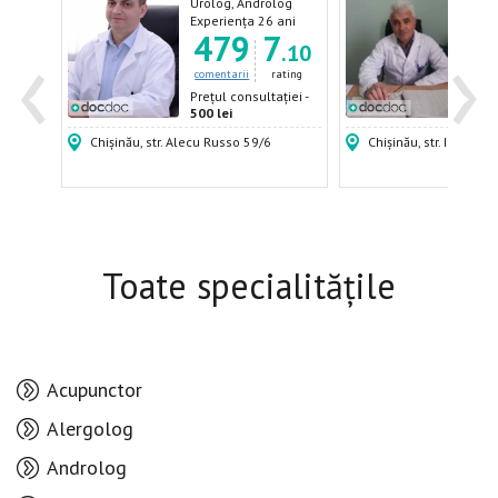
log
Urolog, Androlog
Vene
Derm
ani
Experiența 26 ani
Expe
‹
›
8
479
7
Andr
.44
.10
ating
comentarii
rating
come
ției -
Prețul consultației -
Prețu
500 lei
400 
Chișinău, str. Alecu Russo 59/6
Chișinău, str. Igor Vier
Toate specialitățile
Acupunctor
Alergolog
Androlog