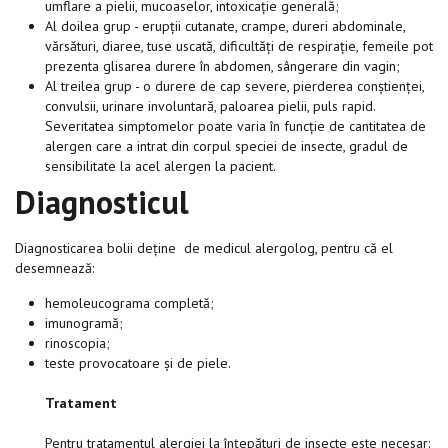
umflare a pielii, mucoaselor, intoxicație generală;
Al doilea grup - erupții cutanate, crampe, dureri abdominale,
vărsături, diaree, tuse uscată, dificultăți de respirație, femeile pot
prezenta glisarea durere în abdomen, sângerare din vagin;
Al treilea grup - o durere de cap severe, pierderea conștienței,
convulsii, urinare involuntară, paloarea pielii, puls rapid.
Severitatea simptomelor poate varia în funcție de cantitatea de
alergen care a intrat din corpul speciei de insecte, gradul de
sensibilitate la acel alergen la pacient.
Diagnosticul
Diagnosticarea bolii deține de medicul alergolog, pentru că el
desemnează:
hemoleucograma completă;
imunogramă;
rinoscopia;
teste provocatoare și de piele.
Tratament
Pentru tratamentul alergiei la înțepături de insecte este necesar: