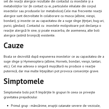
set de reacții alergice rezultate din contactul cu insectele și a
metaboliților lor (în contact cu ei, particulele inhalate din corpul
insectelor sau produsele lor metabolice).Cele mai frecvente reacții
alergice sunt dezvoltate în colaborare cu musca (albine, viespi,
bondari), și insecte ce au capacitatea de a suge sînge (tțnțari, bug-uri,
purici, gândaci) .Contactul cu insectele molipsitoare pot declanșa o
reacție alergică în sine, și poate exacerba, de asemenea, alte boli
alergice (astmă bronșică) existente.
Cauze
Boala se dezvoltă după expunerea insectelor ce au capacitatea de a
suge sînge și Hymenoptera (albine, Hornets, bondari, viespi, tantari,
etc.). Cel mai adesea o singură mușcătură nu produce o reacție
puternică, dar mai multe înțepături pot provoca consecințe grave.
Simptomele
Simptomele bolii pot fi împărțite în grupuri în ceea ce privește
gravitatea prejudiciului:
Primul grup - mâncărime, erupții cutanate severe de vezicule,