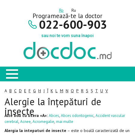
Ro
Ru
Programează-te la doctor
022-600-903
sau noi te vom suna înapoi
A
B
C
D
E
F
G
H
I
Î
K
L
M
N
O
P
R
S
Ș
T
U
V
Alergie la înțepături de
insecte
Alte boli cu litera «A»:
,
,
Abces
Abces odontogenic
Accident vascular
,
,
,
cerebral
Acnee
Acromegalie
mai multe
Alergia la intepaturi de insecte
– este o boală caracterizată de un