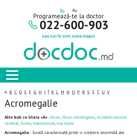
Ro
Ru
Programează-te la doctor
022-600-903
sau noi te vom suna înapoi
A
B
C
D
E
F
G
H
I
Î
K
L
M
N
O
P
R
S
Ș
T
U
V
Acromegalie
Alte boli cu litera «A»:
,
,
Abces
Abces odontogenic
Accident vascular
,
,
,
cerebral
Acnee
Adenomioză
mai multe
Acromegalia
- boală caracterizată printr-o creștere anormală ale