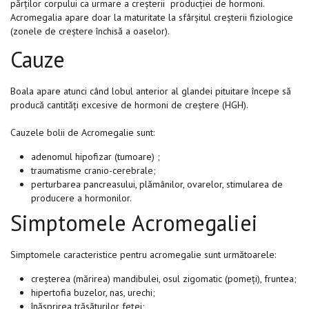
părților corpului ca urmare a creșterii producției de hormoni.
Acromegalia apare doar la maturitate la sfârșitul creșterii fiziologice
(zonele de creștere închisă a oaselor).
Cauze
Boala apare atunci când lobul anterior al glandei pituitare începe să
producă cantități excesive de hormoni de creștere (HGH).
Cauzele bolii de Acromegalie sunt:
adenomul hipofizar (tumoare) ;
traumatisme cranio-cerebrale;
perturbarea pancreasului, plămânilor, ovarelor, stimularea de
producere a hormonilor.
Simptomele Acromegaliei
Simptomele caracteristice pentru acromegalie sunt următoarele:
creșterea (mărirea) mandibulei, osul zigomatic (pomeți), fruntea;
hipertofia buzelor, nas, urechi;
înăsprirea trăsăturilor feței;