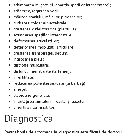
schimbarea mușcăturii (apariția spațiilor interdentare);
scăderea, răgușirea vocii;
mărirea craniului, mâinilor, picioarelor;
curbarea coloanei vertebrale;
creșterea cutiei toracice (pieptului);
extinderea spațiilor intercostale;
deformarea articulațiilor;
deteriorarea mobilității articulare;
creșterea transpirației, sebum;
îngroșarea pielii;
distrofie musculară;
disfuncții menstruale (la femei);
infertilitate;
reducerea potenței sexuale (la barbați);
amețeli;
slăbiciune generală;
înrăutățirea simțului mirosului și auzului;
amorțirea terminațiilor.
Diagnostica
Pentru boala de acromegalie, diagnostica este făcută de doctorul