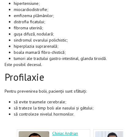
hipertensiune;
miocardiodistrofie;
emfizema plămânilor;
distrofia ficatului;
fibroma uterină;
gușa difuză, nodulară;
sindromul ovarului polichistic;
hiperplazia suprarenală;
boala mamară fibro-chistică;
tumori ale tractului gastro-intestinal, glanda tiroidă.
Este posibil decesul.
Profilaxie
Pentru prevenirea bolii, pacienții sunt sfătuiți:
să evite traumele cerebrale;
să trateze la timp boli ale nasului și gâtului;
să controleze nivelul hormonilor.
n
Chiriac Andrian
Bour