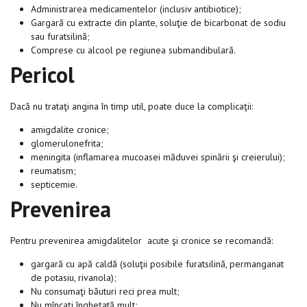
Administrarea medicamentelor (inclusiv antibiotice);
Gargară cu extracte din plante, soluţie de bicarbonat de sodiu
sau furatsilină;
Comprese cu alcool pe regiunea submandibulară.
Pericol
Dacă nu trataţi angina în timp util, poate duce la complicaţii:
amigdalite cronice;
glomerulonefrita;
meningita (inflamarea mucoasei măduvei spinării şi creierului);
reumatism;
septicemie.
Prevenirea
Pentru prevenirea amigdalitelor acute şi cronice se recomandă:
gargară cu apă caldă (soluţii posibile furatsilină, permanganat
de potasiu, rivanola);
Nu consumaţi băuturi reci prea mult;
Nu mîncaţi îngheţată mult;