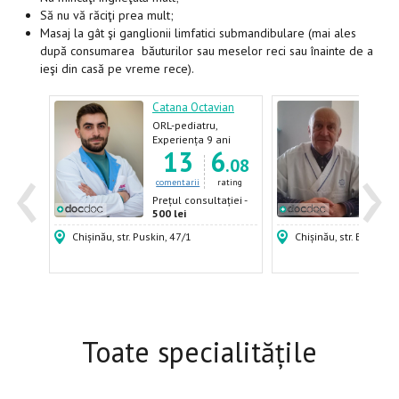
Să nu vă răciţi prea mult;
Masaj la gât şi ganglionii limfatici submandibulare (mai ales
după consumarea băuturilor sau meselor reci sau înainte de a
ieşi din casă pe vreme rece).
u
Catana Octavian
Cara
olog
ORL-pediatru,
Otor
Otorinolaringolog
(ORL
ani
Experiența 9 ani
Expe
‹
›
6
13
6
(ORL)
.58
.08
ating
comentarii
rating
come
ției -
Prețul consultației -
Prețu
500 lei
500 
Chișinău, str. Puskin, 47/1
Chișinău, str. Burebista
Toate specialitățile