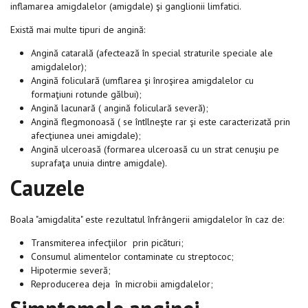
inflamarea amigdalelor (amigdale) şi ganglionii limfatici.
Există mai multe tipuri de angină:
Angină catarală (afectează în special straturile speciale ale
amigdalelor);
Angină foliculară (umflarea şi înroşirea amigdalelor cu
formaţiuni rotunde gălbui);
Angină lacunară ( angină foliculară severă);
Angină flegmonoasă ( se întîlneşte rar şi este caracterizată prin
afecţiunea unei amigdale);
Angină ulceroasă (formarea ulceroasă cu un strat cenuşiu pe
suprafaţa unuia dintre amigdale).
Cauzele
Boala "amigdalita" este rezultatul înfrângerii amigdalelor în caz de:
Transmiterea infecţiilor prin picături;
Consumul alimentelor contaminate cu streptococ;
Hipotermie severă;
Reproducerea deja în microbii amigdalelor;