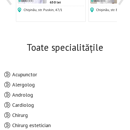
650 lei
500 
Chișinău, str. Puskin, 47/1
Chișinău, str. Burebista
Toate specialitățile
Acupunctor
Alergolog
Androlog
Cardiolog
Chirurg
Chirurg estetician