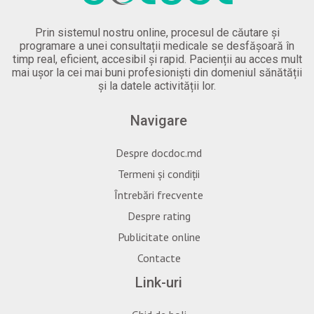
Prin sistemul nostru online, procesul de căutare și
programare a unei consultații medicale se desfășoară în
timp real, eficient, accesibil și rapid. Pacienții au acces mult
mai ușor la cei mai buni profesioniști din domeniul sănătății
și la datele activității lor.
Navigare
Despre docdoc.md
Termeni și condiții
Întrebări frecvente
Despre rating
Publicitate online
Contacte
Link-uri