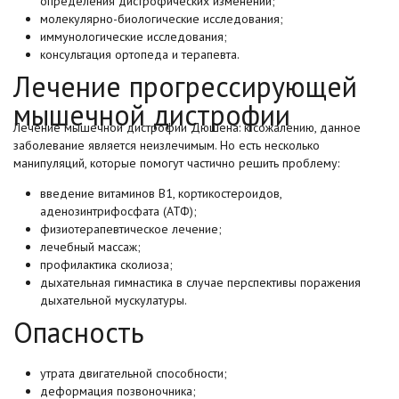
определения дистрофических изменений;
молекулярно-биологические исследования;
иммунологические исследования;
консультация ортопеда и терапевта.
Лечение прогрессирующей
мышечной дистрофии
Лечение мышечной дистрофии Дюшена: к сожалению, данное
заболевание является неизлечимым. Но есть несколько
манипуляций, которые помогут частично решить проблему:
введение витаминов В1, кортикостероидов,
аденозинтрифосфата (АТФ);
физиотерапевтическое лечение;
лечебный массаж;
профилактика сколиоза;
дыхательная гимнастика в случае перспективы поражения
дыхательной мускулатуры.
Опасность
утрата двигательной способности;
деформация позвоночника;