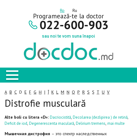
Ro
Ru
Programează-te la doctor
022-600-903
sau noi te vom suna înapoi
A
B
C
D
E
F
G
H
I
Î
K
L
M
N
O
P
R
S
Ș
T
U
V
Distrofie musculară
Alte boli cu litera «D»:
,
,
Dacriocistită
Decolarea (dezlipirea ) de retină
,
,
,
Deficit de iod
Degenerescenta maculară
Delirium tremens
mai multe
Мышечная дистрофия
– это спектр наследственных