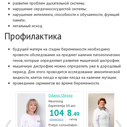
развитие проблем дыхательной системы;
нарушение сердечнососудистой системы;
нарушение интеллекта, способности к обучаемости, функций
памяти;
летальный исход.
Профилактика
будущей матери на стадии беременности необходимо
провести обследование на предмет наличия патологических
генов, которые определяют развитие мышечной дистрофии;
мышечную дистрофию можно определить уже в дородовый
период. Для этого проводится исследование амноитической
жидкости, клеток плода и крови плода на наличие мутации;
проведение скринингов во время беременности.
Odainic Olesea
Cara
rolog-
Neurolog
Neur
ani
Experiența 30 ani
Expe
‹
›
7
104
8
.30
.49
ating
comentarii
rating
come
ției -
Prețul consultației -
Prețu