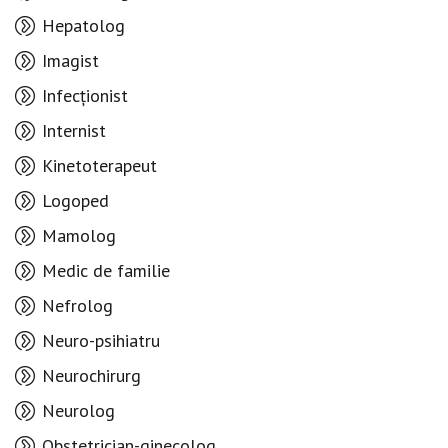
Hepatolog
Imagist
Infecționist
Internist
Kinetoterapeut
Logoped
Mamolog
Medic de familie
Nefrolog
Neuro-psihiatru
Neurochirurg
Neurolog
Obstetrician-ginecolog