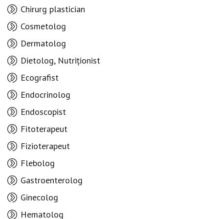
Chirurg plastician
Cosmetolog
Dermatolog
Dietolog, Nutriționist
Ecografist
Endocrinolog
Endoscopist
Fitoterapeut
Fizioterapeut
Flebolog
Gastroenterolog
Ginecolog
Hematolog