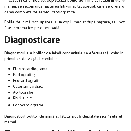
În cazul în care medicul depistează bolile de inimă al fătului în uterul
mamei, se recomandă naşterea într-un spital special, care se oferă o
gamă completă de servicii cardiografice.
Bolile de inimă pot apărea la un copil imediat după naştere, sau pot
fi asimptomatice pe o perioadă.
Diagnosticare
Diagnosticul ale bolilor de inimă congenitale se efectuează chiar în
primul an de viaţă al copilului:
Electrocardiograma;
Radiografie;
Ecocardiografie;
Caterism cardiac;
Aortografie;
RMN a inimii;
Fonocardiografie.
Diagnosticul bolilor de inimă al fătului pot fi depistate încă în uterul
mamei.