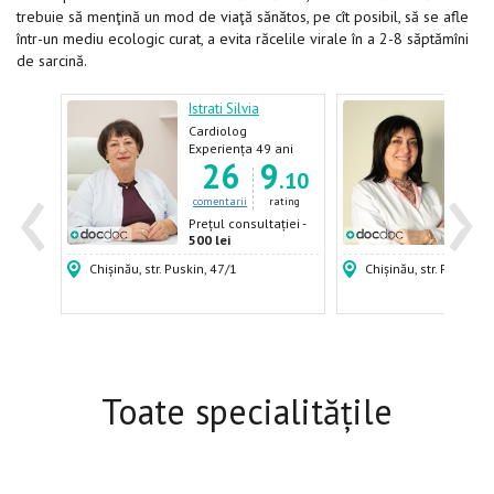
trebuie să menţină un mod de viaţă sănătos, pe cît posibil, să se afle
într-un mediu ecologic curat, a evita răcelile virale în a 2-8 săptămîni
de sarcină.
dmila
Istrati Silvia
Tcac
Cardiolog
Card
ani
Experiența 49 ani
Expe
‹
›
7
26
9
.60
.10
ating
comentarii
rating
come
ției -
Prețul consultației -
Prețu
500 lei
500 
Chișinău, str. Puskin, 47/1
Chișinău, str. Puskin, 
Toate specialitățile