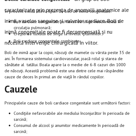
caracterizate prin prezenţa de anomalii anatomice ale
În prezent există cîteva tipuri de boli de inimă congenitale:
inimii, vaselor sanguine şi valvelor cardiace. Boli de
Boli cardiace congenitale cu fluxul de sînge neschimbată în
circulaţia pulmonară;
inimă congenitale poate fi decompensată şi nu
Creşterea fluxului de sînge la nivelul plămînilor;
Boli cardiace congenitale combinate.
necesită intervenţie chirurgicală în viitor.
Boli de inimă apar la copiii, născuţi de mamele cu vârsta peste 35 de
ani. În formarea sistemului cardiovascular, joacă rolul şi starea de
sănătate al tatălui. Boala apare la o medie de 6-8 cazuri din 1000
de născuţi. Această problemă este una dintre cele mai răspândite
cauze de deces în primul an de viaţă în rândul copiilor.
Cauzele
Principalele cauze de boli cardiace congenitale sunt următorii factori:
Condiţiile nefavorabile ale mediului înconjurător în perioada de
sarcină;
Consumul de alcool şi anumitor medicamente în perioadă de
sarcină;