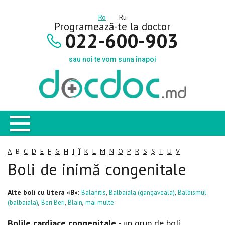
Ro
Ru
Programează-te la doctor
022-600-903
sau noi te vom suna înapoi
A
B
C
D
E
F
G
H
I
Î
K
L
M
N
O
P
R
S
Ș
T
U
V
Boli de inimă congenitale
Alte boli cu litera «B»:
,
,
Balanitis
Balbaiala (gangaveala)
Balbismul
,
,
,
(balbaiala)
Beri Beri
Blain
mai multe
Bolile cardiace congenitale
- un grup de boli