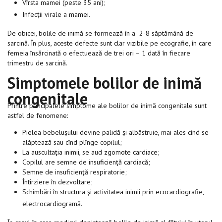
Vîrsta mamei (peste 35 ani);
Infecţii virale a mamei.
De obicei, bolile de inimă se formează în a 2-8 săptămână de
sarcină. În plus, aceste defecte sunt clar vizibile pe ecografie, în care
femeia însărcinată o efectuează de trei ori – 1 dată în fiecare
trimestru de sarcină.
Simptomele bolilor de inimă
congenitale
Printre principalele simptome ale bolilor de inimă congenitale sunt
astfel de fenomene:
Pielea bebeluşului devine palidă şi albăstruie, mai ales cînd se
alăptează sau cînd plînge copilul;
La auscultaţia inimii, se aud zgomote cardiace;
Copilul are semne de insuficienţă cardiacă;
Semne de insuficienţă respiratorie;
Întîrziere în dezvoltare;
Schimbări în structura şi activitatea inimii prin ecocardiografie,
electrocardiogramă.