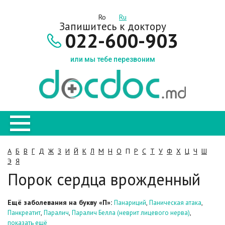
Ro
Ru
Запишитесь к доктору
022-600-903
или мы тебе перезвоним
А
Б
В
Г
Д
Ж
З
И
Й
К
Л
М
Н
О
П
Р
С
Т
У
Ф
Х
Ц
Ч
Ш
Э
Я
Порок сердца врожденный
Ещё заболевания на букву «П»:
,
,
Панариций
Паническая атака
,
,
,
Панкреатит
Паралич
Паралич Белла (неврит лицевого нерва)
показать ещё