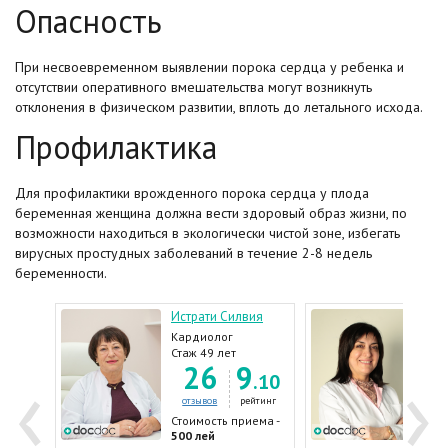
Опасность
При несвоевременном выявлении порока сердца у ребенка и
отсутствии оперативного вмешательства могут возникнуть
отклонения в физическом развитии, вплоть до летального исхода.
Профилактика
Для профилактики врожденного порока сердца у плода
беременная женщина должна вести здоровый образ жизни, по
возможности находиться в экологически чистой зоне, избегать
вирусных простудных заболеваний в течение 2-8 недель
беременности.
Истрати Силвия
Тка
Кардиолог
Кар
Стаж 49 лет
Стаж
‹
›
26
9
.10
7
.60
отзывов
рейтинг
отз
ейтинг
Стоимость приема -
Стои
ема -
500 лей
500 